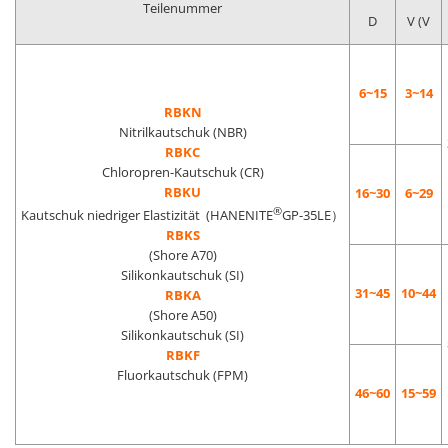
Teilenummer
D
V (V
6~15
3~14
RBKN
Nitrilkautschuk (NBR)
RBKC
Chloropren-Kautschuk (CR)
RBKU
16~30
6~29
®
Kautschuk niedriger Elastizität (HANENITE
GP-35LE）
RBKS
(Shore A70)
Silikonkautschuk (SI)
31~45
10~44
RBKA
(Shore A50)
Silikonkautschuk (SI)
RBKF
Fluorkautschuk (FPM)
46~60
15~59