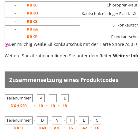
-
RBKC
Chloropren-Kaut
-
RBKU
Kautschuk niedriger Elastizit
-
RBKS
Silikonkautsch
-
RBKA
-
RBKF
Fluorkautschu
Der milchig-weiße Silikonkautschuk mit der Härte Shore A50 is
Weitere Spezifikationen finden Sie unter dem Reiter
Weitere In
Zusammensetzung eines Produktcodes
-
-
-
Teilenummer
V
T
L
-
-
-
DXHK20
10
10
18
-
-
-
-
-
Teilenummer
D
V
T
L
C
-
-
-
-
-
DXFL
D49
V30
T6
L42
C0