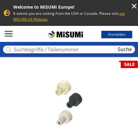
Welcome to MISUMI Europe!
It seems you are visiting from the USA or Canada. Please visit
our
MISUMI US Website.
MISUMI
Anmelden
Suche