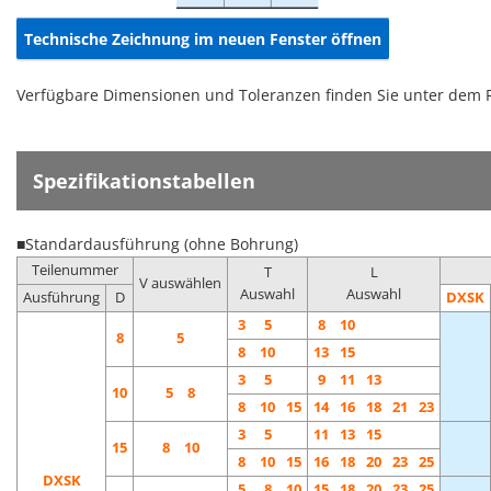
Technische Zeichnung im neuen Fenster öffnen
Verfügbare Dimensionen und Toleranzen finden Sie unter dem 
Spezifikationstabellen
■Standardausführung (ohne Bohrung)
Teilenummer
T
L
V auswählen
Auswahl
Auswahl
Ausführung
D
DXSK
3
5
8
10
8
5
8
10
13
15
3
5
9
11
13
10
5 8
8
10
15
14
16
18
21
23
3
5
11
13
15
15
8 10
8
10
15
16
18
20
23
25
DXSK
5
8
10
15
18
20
23
25