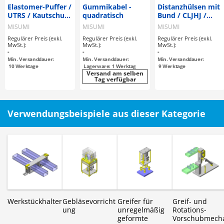
Elastomer-Puffer /
Gummikabel -
Distanzhülsen mit
UTRS / Kautschuk
quadratisch
Bund / CLJHJ /
wählbar / Shore
Kunststoff
MISUMI
MISUMI
MISUMI
A35-A95 /
wählbar
Regulärer Preis (exkl.
Regulärer Preis (exkl.
Regulärer Preis (exkl.
Halbrund-Kopf /
MwSt.):
MwSt.):
MwSt.):
massiv, /
-
-
-
Sacklochbohrung,
Min. Versanddauer:
Min. Versanddauer:
Min. Versanddauer:
halbrunder Kopf /
10
Werktage
Lagerware: 1 Werktag
9
Werktage
Versand am selben
AD 6-50 / Länge
Tag verfügbar
10-50
Verwendungsbeispiele aus dieser Kategorie
Werkstückhalter
Gebläsevorricht
Greifer für
Greif- und
ung
unregelmäßig
Rotations-
geformte
Vorschubmech