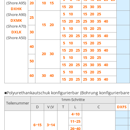
(Shore A95)
20
10 15
15
20
25
30
35
DXHK
5
10
15
20
25
(Shore A90)
25
DXMK
15
20
25
25
30
35
40
15 20
(Shore A70)
5
10
15
20
25
DXLK
30
15
20
25
25
30
35
40
(Shore A50)
5
10
15
20
25
40
15
20
25
25
30
35
40
20 30
5
10
15
20
25
50
15
20
25
25
30
35
40
5
10
15
20
25
60
30 40
15
20
25
25
30
35
40
■Polyurethankautschuk konfigurierbar (Bohrung konfigurierbar
1mm-Schritte
Teilenummer
D
V (V
T
L
C
DXFS
4~10
11~25
6~15
3~14
26~40