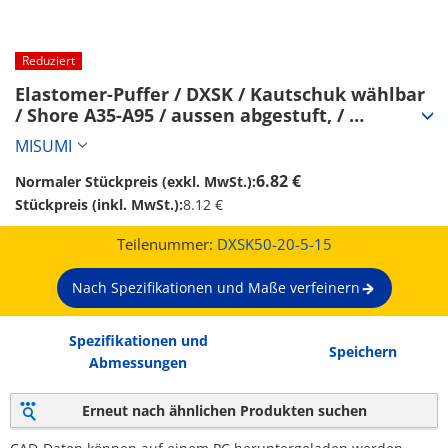
Reduziert
Elastomer-Puffer / DXSK / Kautschuk wählbar 
/ Shore A35-A95 / aussen abgestuft, / 
Durchgangbohrung, abgesetzt, abgestuft / AD 
MISUMI
8-60 / Länge 8-40 (DXSK50-20-5-15)
6.82 €
Normaler Stückpreis (exkl. MwSt.):
Stückpreis (inkl. MwSt.):
8.12 €
Teilenummer:
DXSK50-20-5-15
Nach Spezifikationen und Maße verfeinern
Spezifikationen und
Speichern
Abmessungen
Erneut nach ähnlichen Produkten suchen