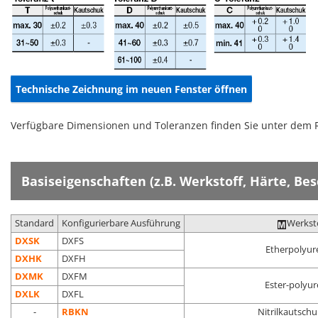
Technische Zeichnung im neuen Fenster öffnen
Verfügbare Dimensionen und Toleranzen finden Sie unter dem 
Basiseigenschaften (z.B. Werkstoff, Härte, Be
Standard
Konfigurierbare Ausführung
Werkst
DXSK
DXFS
Etherpolyur
DXHK
DXFH
DXMK
DXFM
Ester-polyu
DXLK
DXFL
-
RBKN
Nitrilkautschu