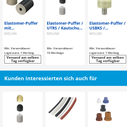
Elastomer-Puffer
Elastomer-Puffer /
Elastomer-Puffer /
mit
UTRS / Kautschuk
USBKS /
Edelstahlscheibe /
wählbar / Shore
Kautschuk
MISUMI
MISUMI
MISUMI
AYSK / Kautschuk
A35-A95 /
wählbar / Shore
wählbar / Shore
Halbrund-Kopf /
A32-A95 / mit
A30-A95 /
massiv, /
Senkung,
Min. Versanddauer:
Min. Versanddauer:
Min. Versanddauer:
Durchgangsbohrung,
Sacklochbohrung,
Außengewinde /
Lagerware: 1 Werktag
10 Werktage
Lagerware: 1 Werktag
Metallscheibe / AD
halbrunder Kopf /
Gewindebolzen /
Versand am selben
Versand am selben
Tag verfügbar
Tag verfügbar
12-60 / Länge 10-
AD 6-50 / Länge
AD 12-30 / Länge
80
10-50
10-30
Kunden interessierten sich auch für