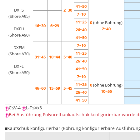
41~50
DXFS
2~30
7~10
(Shore A95)
11~25
0
(ohne Bohrung)
16~30
6~29
DXFH
2~40
26~40
(Shore A90)
41~50
7~10
DXFM
11~25
(Shore A70)
31~45
10~44
5~40
26~40
DXFL
41~50
(Shore A50)
7~10
11~25
0
(ohne Bohrung)
46~60
15~59
5~45
10~55
26~40
41~50
C≤V-4
L-T≤Vx3
Bei Ausführung Polyurethankautschuk konfigurierbar wurde d
■Kautschuk konfigurierbar (Bohrung konfigurierbare Ausführung