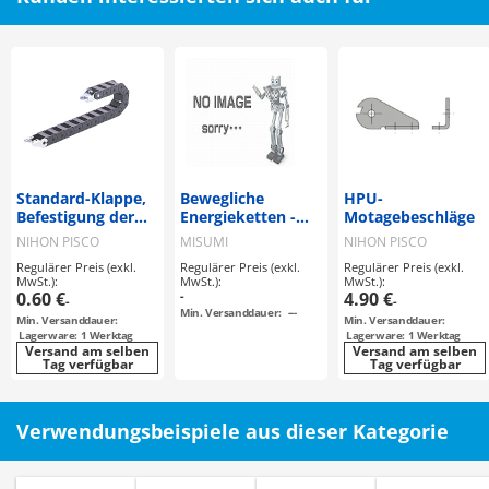
Standard-Klappe,
Bewegliche
HPU-
Befestigung der
Energieketten -
Motagebeschläge
Serie HPK
geschlitzte
NIHON PISCO
MISUMI
NIHON PISCO
Ausführung
Regulärer Preis (exkl.
Regulärer Preis (exkl.
Regulärer Preis (exkl.
MwSt.):
MwSt.):
MwSt.):
0.60 €
-
4.90 €
-
-
Min. Versanddauer:
---
Min. Versanddauer:
Min. Versanddauer:
Lagerware: 1 Werktag
Lagerware: 1 Werktag
Versand am selben
Versand am selben
Tag verfügbar
Tag verfügbar
Verwendungsbeispiele aus dieser Kategorie