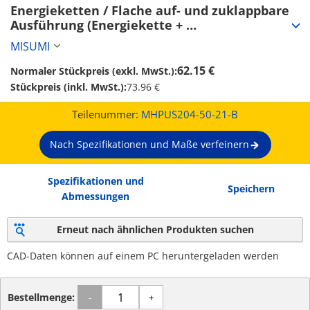
Energieketten / Flache auf- und zuklappbare 
Ausführung (Energiekette + 
Montagehalterungen) (MHPUS204-50-21-B)
MISUMI
62.15 €
Normaler Stückpreis (exkl. MwSt.):
Stückpreis (inkl. MwSt.):
73.96 €
Teilenummer:
MHPUS204-50-21-B
Nach Spezifikationen und Maße verfeinern
Spezifikationen und
Speichern
Abmessungen
Erneut nach ähnlichen Produkten suchen
CAD-Daten können auf einem PC heruntergeladen werden
Bestellmenge:
-
+