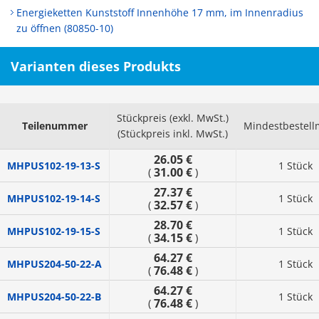
Energieketten Kunststoff Innenhöhe 17 mm, im Innenradius
zu öffnen (80850-10)
Varianten dieses Produkts
Stückpreis (exkl. MwSt.)
Teilenummer
Mindestbestel
(Stückpreis inkl. MwSt.)
26.05 €
MHPUS102-19-13-S
1 Stück
31.00 €
(
)
27.37 €
MHPUS102-19-14-S
1 Stück
32.57 €
(
)
28.70 €
MHPUS102-19-15-S
1 Stück
34.15 €
(
)
64.27 €
MHPUS204-50-22-A
1 Stück
76.48 €
(
)
64.27 €
MHPUS204-50-22-B
1 Stück
76.48 €
(
)