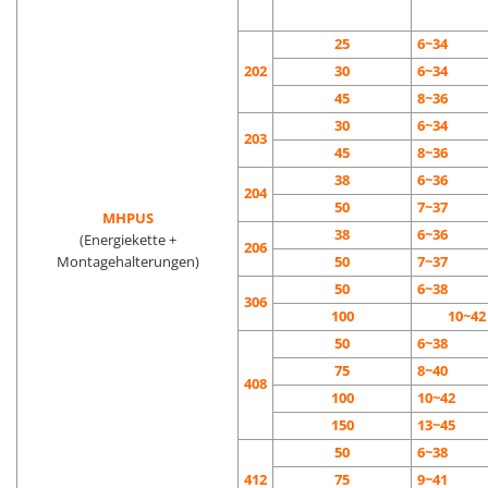
25
6~34
202
30
6~34
45
8~36
30
6~34
203
45
8~36
38
6~36
204
50
7~37
MHPUS
38
6~36
(Energiekette +
206
Montagehalterungen)
50
7~37
50
6~38
306
100
10~42
50
6~38
75
8~40
408
100
10~42
150
13~45
50
6~38
412
75
9~41