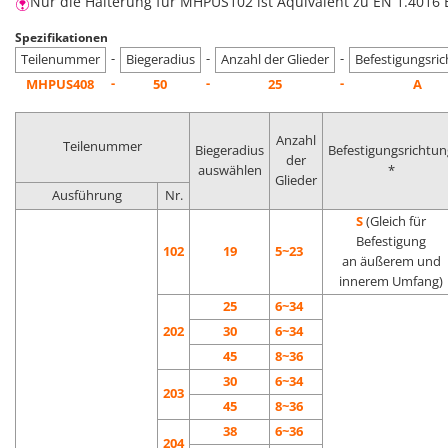
Nur die Halterung für MHPUS102 ist Äquivalent zu EN 1.4016 
Spezifikationen
-
-
-
Teilenummer
Biegeradius
Anzahl der Glieder
Befestigungsri
-
-
-
MHPUS408
50
25
A
Anzahl
Teilenummer
Biegeradius
Befestigungsrichtun
der
auswählen
*
Glieder
Ausführung
Nr.
S
(Gleich für
Befestigung
102
19
5~23
an äußerem und
innerem Umfang)
25
6~34
202
30
6~34
45
8~36
30
6~34
203
45
8~36
38
6~36
204