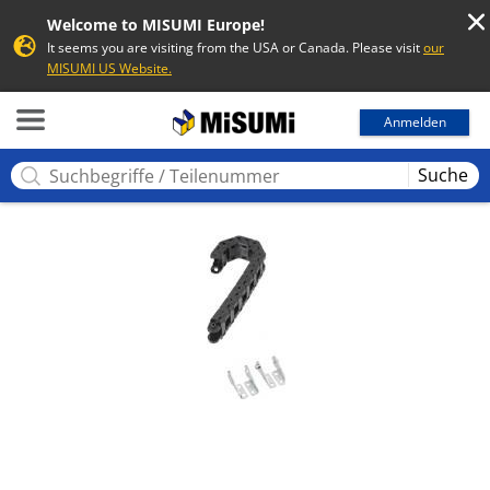
Welcome to MISUMI Europe!
It seems you are visiting from the USA or Canada. Please visit
our
MISUMI US Website.
MISUMI
Anmelden
Suche