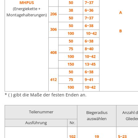
MHPUS
50
7~37
(Energiekette +
38
6~36
A
206
Montagehalterungen)
50
7~37
50
6~38
306
B
100
10~42
50
6~38
75
8~40
408
100
10~42
150
13~45
50
6~38
412
75
9~41
100
10~42
* ( ) gibt die Maße der festen Enden an.
Teilenummer
Biegeradius
Anzahl d
auswählen
Gliede
Ausführung
Nr.
102
19
5~23