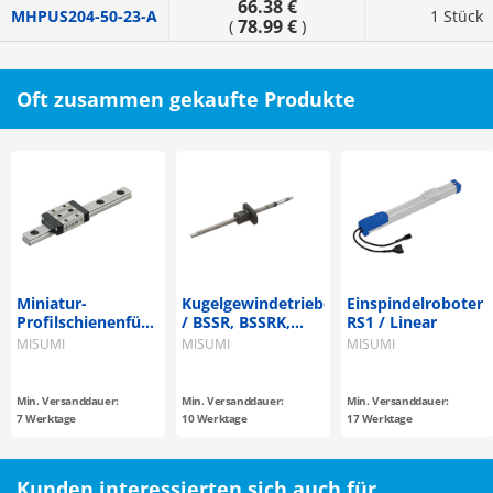
66.38 €
MHPUS204-50-23-A
1 Stück
78.99 €
(
)
Oft zusammen gekaufte Produkte
Miniatur-
Kugelgewindetriebe
Einspindelroboter
Profilschienenführungen
/ BSSR, BSSRK,
RS1 / Linear
/ SSEBN□, SSE2BN□
BSST, BSSZ, BSSZK
MISUMI
MISUMI
MISUMI
/ rostfreier Stahl /
/ Stahl /
Stiftbohrung
phosphatiert / 58-
62 HRC /
Min. Versanddauer:
Min. Versanddauer:
Min. Versanddauer:
Kompaktflansch /
7 Werktage
10 Werktage
17 Werktage
Ø 8 / Steigung 2 - 4
/ C7, C10 / gerollt
Kunden interessierten sich auch für