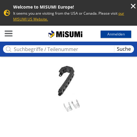
Welcome to MISUMI Europe!
It seems you are visiting from the USA or Canada. Please visit
our
MISUMI US Website.
MISUMI
Anmelden
Suche