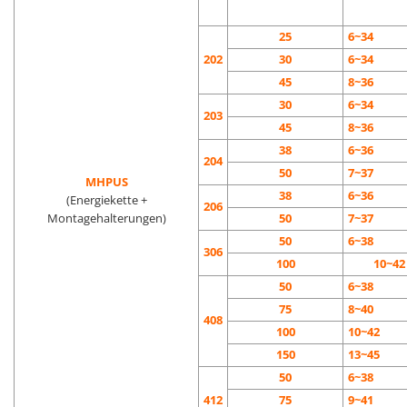
25
6~34
202
30
6~34
45
8~36
30
6~34
203
45
8~36
38
6~36
204
50
7~37
MHPUS
38
6~36
(Energiekette +
206
Montagehalterungen)
50
7~37
50
6~38
306
100
10~42
50
6~38
75
8~40
408
100
10~42
150
13~45
50
6~38
412
75
9~41