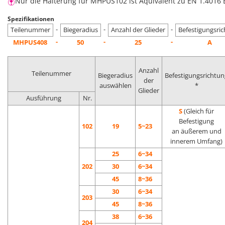
Nur die Halterung für MHPUS102 ist Äquivalent zu EN 1.4016 
Spezifikationen
-
-
-
Teilenummer
Biegeradius
Anzahl der Glieder
Befestigungsri
-
-
-
MHPUS408
50
25
A
Anzahl
Teilenummer
Biegeradius
Befestigungsrichtun
der
auswählen
*
Glieder
Ausführung
Nr.
S
(Gleich für
Befestigung
102
19
5~23
an äußerem und
innerem Umfang)
25
6~34
202
30
6~34
45
8~36
30
6~34
203
45
8~36
38
6~36
204