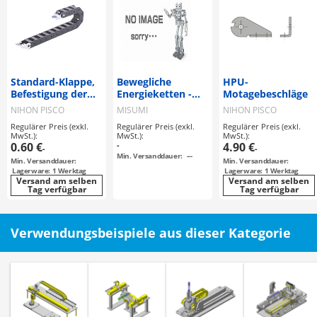
Standard-Klappe,
Bewegliche
HPU-
Befestigung der
Energieketten -
Motagebeschläge
Serie HPK
geschlitzte
NIHON PISCO
MISUMI
NIHON PISCO
Ausführung
Regulärer Preis (exkl.
Regulärer Preis (exkl.
Regulärer Preis (exkl.
MwSt.):
MwSt.):
MwSt.):
0.60 €
-
4.90 €
-
-
Min. Versanddauer:
---
Min. Versanddauer:
Min. Versanddauer:
Lagerware: 1 Werktag
Lagerware: 1 Werktag
Versand am selben
Versand am selben
Tag verfügbar
Tag verfügbar
Verwendungsbeispiele aus dieser Kategorie