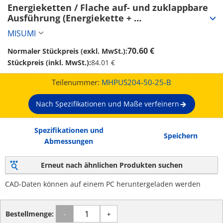
Energieketten / Flache auf- und zuklappbare 
Ausführung (Energiekette + 
Montagehalterungen) (MHPUS204-50-25-B)
MISUMI
70.60 €
Normaler Stückpreis (exkl. MwSt.):
Stückpreis (inkl. MwSt.):
84.01 €
Teilenummer:
MHPUS204-50-25-B
Nach Spezifikationen und Maße verfeinern
Spezifikationen und
Speichern
Abmessungen
Erneut nach ähnlichen Produkten suchen
CAD-Daten können auf einem PC heruntergeladen werden
Bestellmenge:
-
+