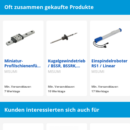
Oft zusammen gekaufte Produkte
Miniatur-
Kugelgewindetriebe
Einspindelroboter
Profilschienenführungen
/ BSSR, BSSRK,
RS1 / Linear
/ SSEBN□, SSE2BN□
BSST, BSSZ, BSSZK
MISUMI
MISUMI
MISUMI
/ rostfreier Stahl /
/ Stahl /
Stiftbohrung
phosphatiert / 58-
62 HRC /
Min. Versanddauer:
Min. Versanddauer:
Min. Versanddauer:
Kompaktflansch /
7 Werktage
10 Werktage
17 Werktage
Ø 8 / Steigung 2 - 4
/ C7, C10 / gerollt
Kunden interessierten sich auch für