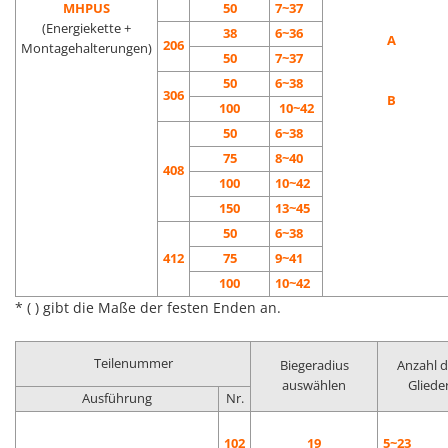
MHPUS
50
7~37
(Energiekette +
38
6~36
A
206
Montagehalterungen)
50
7~37
50
6~38
306
B
100
10~42
50
6~38
75
8~40
408
100
10~42
150
13~45
50
6~38
412
75
9~41
100
10~42
* ( ) gibt die Maße der festen Enden an.
Teilenummer
Biegeradius
Anzahl d
auswählen
Gliede
Ausführung
Nr.
102
19
5~23