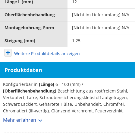
Länge L (mm)
12
Oberflächenbehandlung
[Nicht im Lieferumfang] N/A
Montagebohrung, Form
[Nicht im Lieferumfang] N/A
Steigung (mm)
1.25
Weitere Produktdetails anzeigen
Produktdaten
Konfigurierbar in
[Länge]
6 - 100 (mm) /
[Oberflächenbehandlung]
Beschichtung aus rostfreiem Stahl,
Verkupfert, Lafre, Schraubensicherungsklebstoff aufgetragen,
Schwarz Lackiert, Gehärtete Hülse, Unbehandelt, Chromfrei,
Chromatiert (III-wertig), Glänzend Verchromt, Feuerverzinkt,
Chromatiert, Vernickelt, Verchromt, Dacrometisiert, GeoMet-
Mehr erfahren
Beschichtung, Unbehandelt /
[Variante Details]
Metrisches
Regelgewinde /
[Antriebsform]
Sechskant