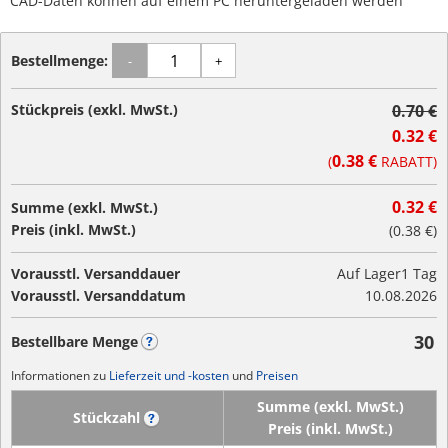
CAD-Daten können auf einem PC heruntergeladen werden
Bestellmenge:
-
+
Stückpreis (exkl. MwSt.)
0.70 €
0.32 €
0.38 €
(
RABATT)
0.32 €
Summe (exkl. MwSt.)
Preis (inkl. MwSt.)
(
0.38 €
)
Vorausstl. Versanddauer
Auf Lager
1 Tag
Vorausstl. Versanddatum
10.08.2026
30
Bestellbare Menge
?
Informationen zu
Lieferzeit und -kosten
und
Preisen
Summe (exkl. MwSt.)
Stückzahl
?
Preis (inkl. MwSt.)