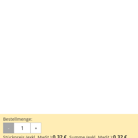
Bestellmenge:
-
+
0.32 €
0.32 €
Stückpreis (exkl. MwSt.):
Summe (exkl. MwSt.):