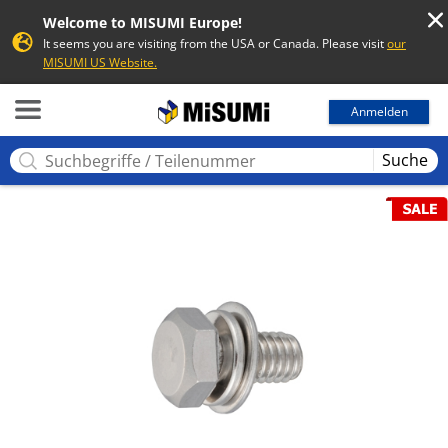
Welcome to MISUMI Europe!
It seems you are visiting from the USA or Canada. Please visit
our
MISUMI US Website.
MISUMI
Anmelden
Suche