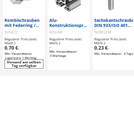
Kombischrauben
Alu-
Sechskantschraub
mit Federring /
Konstruktionsprofile
DIN 933/ISO 4017,
HXNBT2 /
/ Serie 8, GFS□-□,
Edelstahl (07171)
SUNCO
MISUMI
NORELEM
rostfreier Stahl /
HFS□-□, HFSB□-□,
Regulärer Preis (exkl.
Regulärer Preis (exkl.
Regulärer Preis (exkl.
Sechskant
KGFS□-□, KHFS□-□,
MwSt.):
MwSt.):
MwSt.):
KHFSB□-□ /
0.70 €
-
0.23 €
-
-
Aluminium
Min. Versanddauer:
Min. Versanddauer:
Min. Versanddauer:
4
Tage
extrudiert /
3
Werktage
Lagerware: 1 Werktag
eloxiert / 45x45 /
Versand am selben
Tag verfügbar
Nut 10