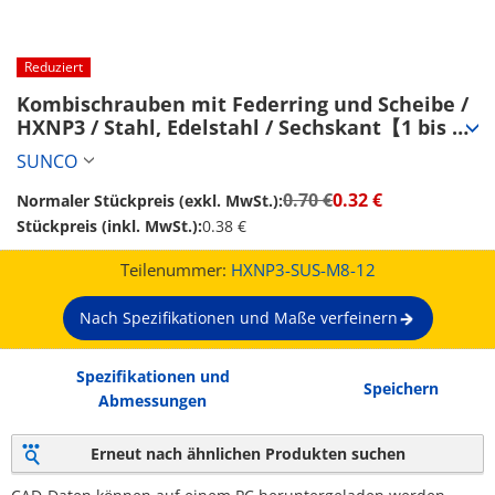
Reduziert
Kombischrauben mit Federring und Scheibe / 
HXNP3 / Stahl, Edelstahl / Sechskant【1 bis 
2,000 Stück】 (HXNP3-SUS-M8-12)
SUNCO
0.70 €
0.32 €
Normaler Stückpreis (exkl. MwSt.):
Stückpreis (inkl. MwSt.):
0.38 €
Teilenummer:
HXNP3-SUS-M8-12
Nach Spezifikationen und Maße verfeinern
Spezifikationen und
Speichern
Abmessungen
Erneut nach ähnlichen Produkten suchen