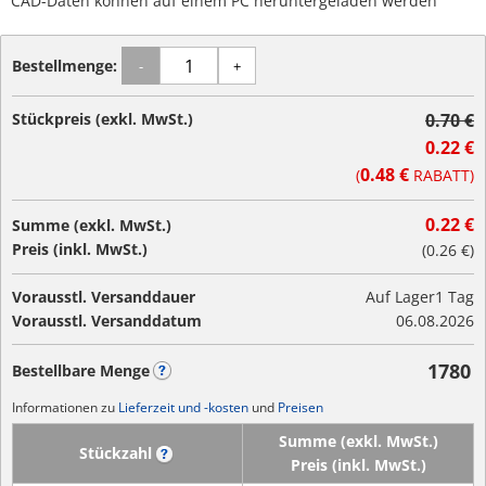
CAD-Daten können auf einem PC heruntergeladen werden
Bestellmenge:
-
+
Stückpreis (exkl. MwSt.)
0.70 €
0.22 €
0.48 €
(
RABATT)
0.22 €
Summe (exkl. MwSt.)
Preis (inkl. MwSt.)
(
0.26 €
)
Vorausstl. Versanddauer
Auf Lager
1 Tag
Vorausstl. Versanddatum
06.08.2026
1780
Bestellbare Menge
?
Informationen zu
Lieferzeit und -kosten
und
Preisen
Summe (exkl. MwSt.)
Stückzahl
?
Preis (inkl. MwSt.)