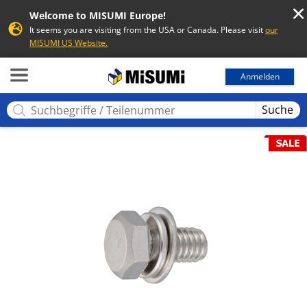
Welcome to MISUMI Europe!
It seems you are visiting from the USA or Canada. Please visit
our
MISUMI US Website.
MISUMI
Anmelden
Suche