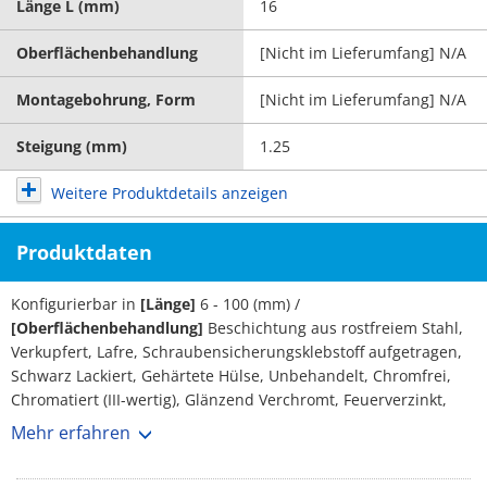
Länge L (mm)
16
Oberflächenbehandlung
[Nicht im Lieferumfang] N/A
Montagebohrung, Form
[Nicht im Lieferumfang] N/A
Steigung (mm)
1.25
Weitere Produktdetails anzeigen
Produktdaten
Konfigurierbar in
[Länge]
6 - 100 (mm) /
[Oberflächenbehandlung]
Beschichtung aus rostfreiem Stahl,
Verkupfert, Lafre, Schraubensicherungsklebstoff aufgetragen,
Schwarz Lackiert, Gehärtete Hülse, Unbehandelt, Chromfrei,
Chromatiert (III-wertig), Glänzend Verchromt, Feuerverzinkt,
Chromatiert, Vernickelt, Verchromt, Dacrometisiert, GeoMet-
Mehr erfahren
Beschichtung, Unbehandelt /
[Variante Details]
Metrisches
Regelgewinde /
[Antriebsform]
Sechskant