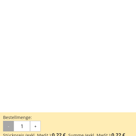
Bestellmenge:
-
+
0.22 €
0.22 €
Stückpreis (exkl. MwSt.):
Summe (exkl. MwSt.):