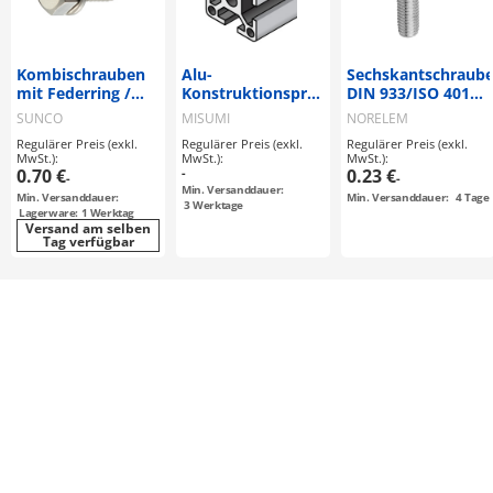
Kombischrauben
Alu-
Sechskantschraub
mit Federring /
Konstruktionsprofile
DIN 933/ISO 4017,
HXNBT2 /
/ Serie 8, GFS□-□,
Edelstahl (07171)
SUNCO
MISUMI
NORELEM
rostfreier Stahl /
HFS□-□, HFSB□-□,
Regulärer Preis (exkl.
Regulärer Preis (exkl.
Regulärer Preis (exkl.
Sechskant
KGFS□-□, KHFS□-□,
MwSt.):
MwSt.):
MwSt.):
KHFSB□-□ /
0.70 €
-
0.23 €
-
-
Aluminium
Min. Versanddauer:
Min. Versanddauer:
Min. Versanddauer:
4
Tage
extrudiert /
3
Werktage
Lagerware: 1 Werktag
eloxiert / 45x45 /
Versand am selben
Tag verfügbar
Nut 10