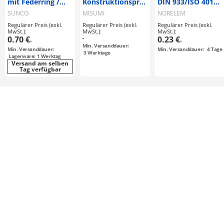
mit Federring /
Konstruktionsprofile
DIN 933/ISO 4017,
HXNBT2 /
/ Serie 8, GFS□-□,
Edelstahl (07171)
SUNCO
MISUMI
NORELEM
rostfreier Stahl /
HFS□-□, HFSB□-□,
Regulärer Preis (exkl.
Regulärer Preis (exkl.
Regulärer Preis (exkl.
Sechskant
KGFS□-□, KHFS□-□,
MwSt.):
MwSt.):
MwSt.):
KHFSB□-□ /
0.70 €
-
0.23 €
-
-
Aluminium
Min. Versanddauer:
Min. Versanddauer:
Min. Versanddauer:
4
Tage
extrudiert /
3
Werktage
Lagerware: 1 Werktag
eloxiert / 45x45 /
Versand am selben
Tag verfügbar
Nut 10