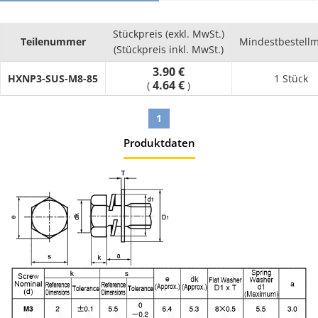
(mm). Die Oberfläche gibt es unter anderem in diesen
Ausführungen: Beschichtung aus rostfreiem Stahl, Verkupfert,
Stückpreis (exkl. MwSt.)
Lafre, Schraubensicherungsklebstoff aufgetragen, Schwarz
Teilenummer
Mindestbestell
(Stückpreis inkl. MwSt.)
Lackiert. Die Form Sechskant ist für den Antrieb vorhanden. Die
3.90 €
Kombischrauben in unserem Onlineshop sind in
HXNP3-SUS-M8-85
1 Stück
4.64 €
(
)
verschiedenen Materialien wählbar. In der übergeordneten
Kategorie finden Sie weitere Produkte passend für Ihre
Anwendung.
1
Produktdaten