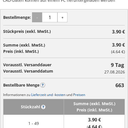
CAD-Daten können auf einem PC heruntergeladen werden
Bestellmenge:
-
+
Stückpreis (exkl. MwSt.)
3.90 €
3.90 €
Summe (exkl. MwSt.)
Preis (inkl. MwSt.)
(
4.64 €
)
9 Tag
Vorausstl. Versanddauer
Vorausstl. Versanddatum
27.08.2026
663
Bestellbare Menge
?
Informationen zu
Lieferzeit und -kosten
und
Preisen
Summe (exkl. MwSt.)
Stückzahl
?
Preis (inkl. MwSt.)
3.90 €
1 - 49
4.64 €
(
)