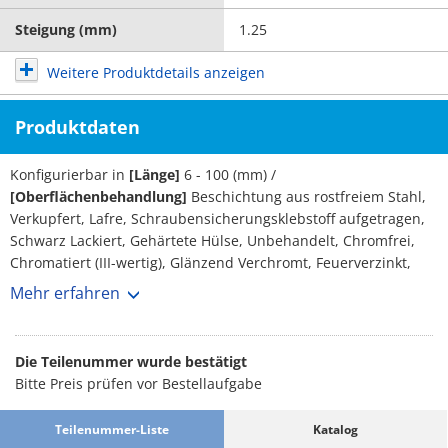
Steigung (mm)
1.25
Weitere Produktdetails anzeigen
Produktdaten
Konfigurierbar in
[Länge]
6 - 100 (mm) /
[Oberflächenbehandlung]
Beschichtung aus rostfreiem Stahl,
Verkupfert, Lafre, Schraubensicherungsklebstoff aufgetragen,
Schwarz Lackiert, Gehärtete Hülse, Unbehandelt, Chromfrei,
Chromatiert (III-wertig), Glänzend Verchromt, Feuerverzinkt,
Chromatiert, Vernickelt, Verchromt, Dacrometisiert, GeoMet-
Mehr erfahren
Beschichtung, Unbehandelt /
[Variante Details]
Metrisches
Regelgewinde /
[Antriebsform]
Sechskant
Die Teilenummer wurde bestätigt
Bitte Preis prüfen vor Bestellaufgabe
Brauchen Sie neue Kombischrauben? Dann sehen Sie sich
dieses Modell von SUNCO doch einmal genauer an. Es handelt
Teilenummer-Liste
Katalog
sich um ein metrisches Regelgewinde in den Größen 6 - 100