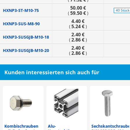
50.00 €
HXNP3-ST-M10-75
40 Stück
59.50 €
(
)
4.40 €
HXNP3-SUS-M8-90
5.24 €
(
)
2.40 €
HXNP3-SUSGJB-M10-18
2.86 €
(
)
2.40 €
HXNP3-SUSGJB-M10-20
2.86 €
(
)
Kunden interessierten sich auch für
Kombischrauben
Alu-
Sechskantschraub