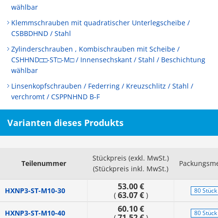
wählbar
Klemmschrauben mit quadratischer Unterlegscheibe /
CSBBDHND / Stahl
Zylinderschrauben , Kombischrauben mit Scheibe /
CSHHND□□-ST□-M□ / Innensechskant / Stahl / Beschichtung
wählbar
Linsenkopfschrauben / Federring / Kreuzschlitz / Stahl /
verchromt / CSPPNHND B-F
Varianten dieses Produkts
Stückpreis (exkl. MwSt.)
Teilenummer
Packungsm
(Stückpreis inkl. MwSt.)
53.00 €
HXNP3-ST-M10-30
80 Stück
63.07 €
(
)
60.10 €
HXNP3-ST-M10-40
80 Stück
71.52 €
(
)