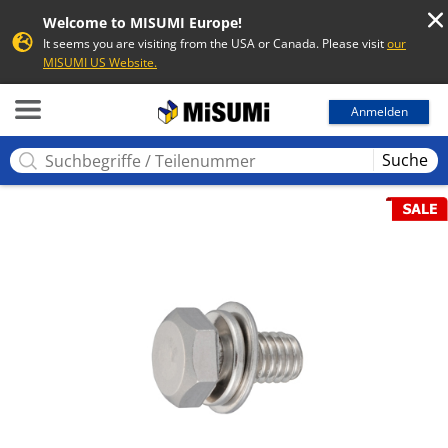
Welcome to MISUMI Europe!
It seems you are visiting from the USA or Canada. Please visit
our
MISUMI US Website.
MISUMI
Anmelden
Suche