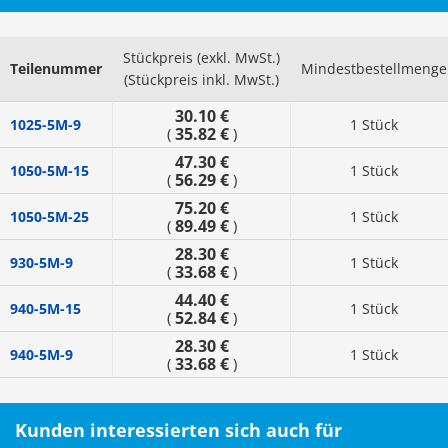
Stückpreis (exkl. MwSt.)
Teilenummer
Mindestbestellmenge
(Stückpreis inkl. MwSt.)
30.10 €
1025-5M-9
1 Stück
35.82 €
(
)
47.30 €
1050-5M-15
1 Stück
56.29 €
(
)
75.20 €
1050-5M-25
1 Stück
89.49 €
(
)
28.30 €
930-5M-9
1 Stück
33.68 €
(
)
44.40 €
940-5M-15
1 Stück
52.84 €
(
)
28.30 €
940-5M-9
1 Stück
33.68 €
(
)
Kunden interessierten sich auch für