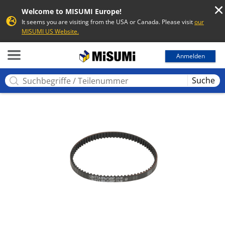
Welcome to MISUMI Europe!
It seems you are visiting from the USA or Canada. Please visit
our
MISUMI US Website.
MISUMI
Anmelden
Suche