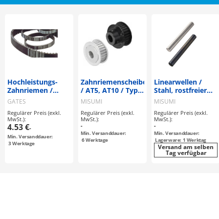
Hochleistungs-
Zahnriemenscheiben
Linearwellen /
Zahnriemen /
/ AT5, AT10 / Typ
Stahl, rostfreier
Powergrip / "ISO
konfigurierbar /
Stahl / blank,
GATES
MISUMI
MISUMI
9563" / HTDM / CR
Bordscheibe
hartverchromt,
Regulärer Preis (exkl.
Regulärer Preis (exkl.
Regulärer Preis (exkl.
(Neoprene) /
abwählbar /
LTBC / induktiv
MwSt.):
MwSt.):
MwSt.):
Glasfaser
Aluminium
gehärtet / gerade /
4.53 €
-
-
-
f8,g6,h5,
Min. Versanddauer:
Min. Versanddauer:
Min. Versanddauer:
6
Werktage
Lagerware: 1 Werktag
3
Werktage
Versand am selben
Tag verfügbar