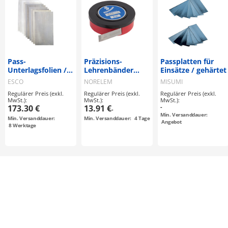
Pass-
Präzisions-
Passplatten für
Unterlagsfolien /
Lehrenbänder
Einsätze / gehärtet
EA440E-100
(96382)
ESCO
NORELEM
MISUMI
Regulärer Preis (exkl.
Regulärer Preis (exkl.
Regulärer Preis (exkl.
MwSt.):
MwSt.):
MwSt.):
173.30 €
13.91 €
-
-
Min. Versanddauer:
Min. Versanddauer:
Min. Versanddauer:
4
Tage
Angebot
8
Werktage