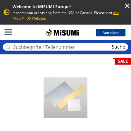
Welcome to MISUMI Europe!
It seems you are visiting from the USA or Canada. Please visit
our
MISUMI US Website.
MISUMI
Anmelden
Suche