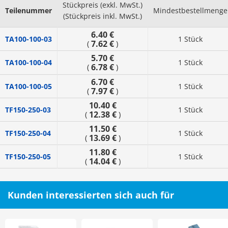
Stückpreis (exkl. MwSt.)
Teilenummer
Mindestbestellmenge
(Stückpreis inkl. MwSt.)
6.40 €
TA100-100-03
1 Stück
7.62 €
(
)
5.70 €
TA100-100-04
1 Stück
6.78 €
(
)
6.70 €
TA100-100-05
1 Stück
7.97 €
(
)
10.40 €
TF150-250-03
1 Stück
12.38 €
(
)
11.50 €
TF150-250-04
1 Stück
13.69 €
(
)
11.80 €
TF150-250-05
1 Stück
14.04 €
(
)
Kunden interessierten sich auch für