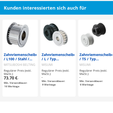
Kunden interessierten sich auch für
Zahnriemenscheiben
Zahnriemenscheiben
Zahnriemenscheib
/ L100 / Stahl /
/ L / Typ
/ T5 / Typ
brüniert,
konfigurierbar /
konfigurierbar /
MITSUBOSHI BELTING
MISUMI
MISUMI
vernickelt / L / Typ
Bordscheibe
Bordscheibe
Regulärer Preis (exkl.
Regulärer Preis (exkl.
Regulärer Preis (exkl.
konfigurierbar /
wählbar /
abwählbar /
MwSt.):
MwSt.):
MwSt.):
Bordscheibe
Aluminium, Stahl
Aluminium, Stahl
73.70 €
-
-
-
wählbar /
Min. Versanddauer:
Min. Versanddauer:
Min. Versanddauer:
konfigurierbar
9
Werktage
6
Werktage
16
Werktage