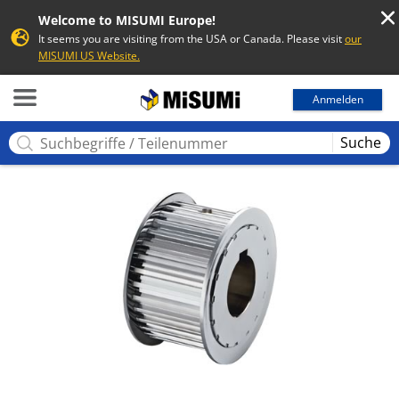
Welcome to MISUMI Europe!
It seems you are visiting from the USA or Canada. Please visit
our
MISUMI US Website.
MISUMI
Anmelden
Suche