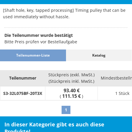
[Shaft hole, key, tapped processing] Timing pulley that can be
used immediately without hassle.
Die Teilenummer wurde bestätigt
Bitte Preis prüfen vor Bestellaufgabe
Teilenummer-Liste
Katalog
Stückpreis (exkl. MwSt.)
Teilenummer
Mindestbestel
(Stückpreis inkl. MwSt.)
93.40 €
S3-32L075BF-20T3X
1 Stück
111.15 €
(
)
1
In dieser Kategorie gibt es auch diese
Produkte!