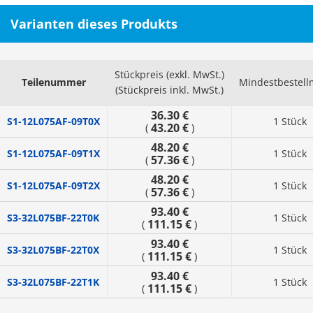
Varianten dieses Produkts
Stückpreis (exkl. MwSt.)
Teilenummer
Mindestbestel
(Stückpreis inkl. MwSt.)
36.30 €
S1-12L075AF-09T0X
1 Stück
43.20 €
(
)
48.20 €
S1-12L075AF-09T1X
1 Stück
57.36 €
(
)
48.20 €
S1-12L075AF-09T2X
1 Stück
57.36 €
(
)
93.40 €
S3-32L075BF-22T0K
1 Stück
111.15 €
(
)
93.40 €
S3-32L075BF-22T0X
1 Stück
111.15 €
(
)
93.40 €
S3-32L075BF-22T1K
1 Stück
111.15 €
(
)