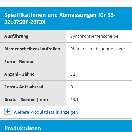
Spezifikationen und Abmessungen für S3-
32L075BF-20T3X
Ausführung
Synchronriemenscheibe
Riemenscheiben/Laufrollen
Riemenscheibe (ohne Lager)
Form - Riemen
L
Anzahl - Zähne
32
Form - Antriebsrad
B
Breite - Riemen (mm)
19.1
Weitere Produktdetails anzeigen
Produktdaten