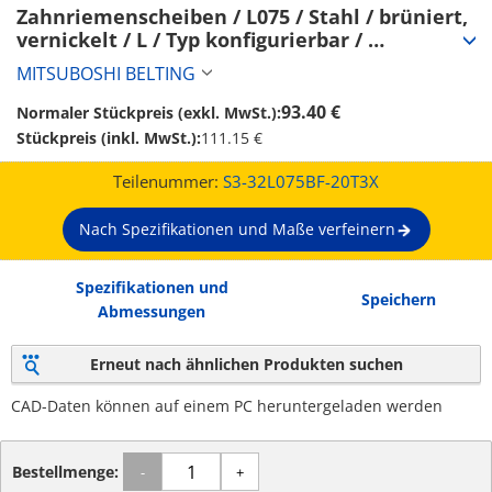
Zahnriemenscheiben / L075 / Stahl / brüniert, 
vernickelt / L / Typ konfigurierbar / 
Bordscheibe wählbar / konfigurierbar (S3-
MITSUBOSHI BELTING
32L075BF-20T3X)
93.40 €
Normaler Stückpreis (exkl. MwSt.):
Stückpreis (inkl. MwSt.):
111.15 €
Teilenummer:
S3-32L075BF-20T3X
Nach Spezifikationen und Maße verfeinern
Spezifikationen und
Speichern
Abmessungen
Erneut nach ähnlichen Produkten suchen
CAD-Daten können auf einem PC heruntergeladen werden
Bestellmenge:
-
+