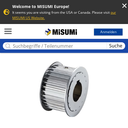
Welcome to MISUMI Europe!
It seems you are visiting from the USA or Canada. Please visit
our
MISUMI US Website.
MISUMI
Anmelden
Suche