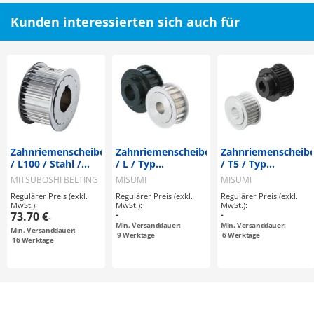
Kunden interessierten sich auch für
Zahnriemenscheiben
Zahnriemenscheiben
Zahnriemenscheib
/ L100 / Stahl /
/ L / Typ
/ T5 / Typ
brüniert,
konfigurierbar /
konfigurierbar /
MITSUBOSHI BELTING
MISUMI
MISUMI
vernickelt / L / Typ
Bordscheibe
Bordscheibe
Regulärer Preis (exkl.
Regulärer Preis (exkl.
Regulärer Preis (exkl.
konfigurierbar /
wählbar /
abwählbar /
MwSt.):
MwSt.):
MwSt.):
Bordscheibe
Aluminium, Stahl
Aluminium, Stahl
73.70 €
-
-
-
wählbar /
Min. Versanddauer:
Min. Versanddauer:
Min. Versanddauer:
konfigurierbar
9
Werktage
6
Werktage
16
Werktage