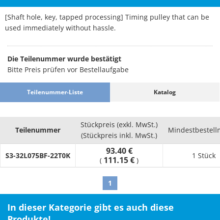
[Shaft hole, key, tapped processing] Timing pulley that can be
used immediately without hassle.
Die Teilenummer wurde bestätigt
Bitte Preis prüfen vor Bestellaufgabe
Teilenummer-Liste
Katalog
Stückpreis (exkl. MwSt.)
Teilenummer
Mindestbestel
(Stückpreis inkl. MwSt.)
93.40 €
S3-32L075BF-22T0K
1 Stück
111.15 €
(
)
1
In dieser Kategorie gibt es auch diese
Produkte!