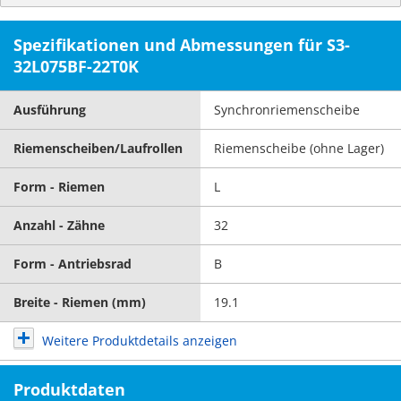
Spezifikationen und Abmessungen für S3-
32L075BF-22T0K
Ausführung
Synchronriemenscheibe
Riemenscheiben/Laufrollen
Riemenscheibe (ohne Lager)
Form - Riemen
L
Anzahl - Zähne
32
Form - Antriebsrad
B
Breite - Riemen (mm)
19.1
Weitere Produktdetails anzeigen
Produktdaten