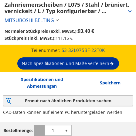
Zahnriemenscheiben / L075 / Stahl / brüniert, 
vernickelt / L / Typ konfigurierbar / 
Bordscheibe wählbar / konfigurierbar (S3-
MITSUBOSHI BELTING
32L075BF-22T0K)
93.40 €
Normaler Stückpreis (exkl. MwSt.):
Stückpreis (inkl. MwSt.):
111.15 €
Teilenummer:
S3-32L075BF-22T0K
Nach Spezifikationen und Maße verfeinern
Spezifikationen und
Speichern
Abmessungen
Erneut nach ähnlichen Produkten suchen
CAD-Daten können auf einem PC heruntergeladen werden
Bestellmenge:
-
+