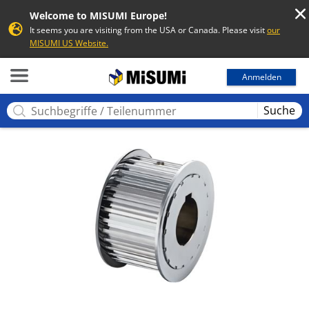
Welcome to MISUMI Europe!
It seems you are visiting from the USA or Canada. Please visit
our
MISUMI US Website.
MISUMI
Anmelden
Suche