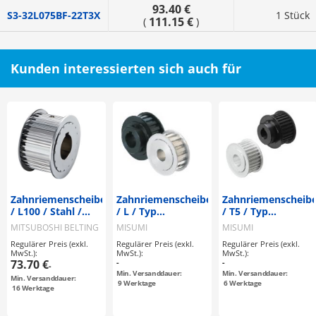
93.40 €
S3-32L075BF-22T3X
1 Stück
111.15 €
(
)
Kunden interessierten sich auch für
Zahnriemenscheiben
Zahnriemenscheiben
Zahnriemenscheib
/ L100 / Stahl /
/ L / Typ
/ T5 / Typ
brüniert,
konfigurierbar /
konfigurierbar /
MITSUBOSHI BELTING
MISUMI
MISUMI
vernickelt / L / Typ
Bordscheibe
Bordscheibe
Regulärer Preis (exkl.
Regulärer Preis (exkl.
Regulärer Preis (exkl.
konfigurierbar /
wählbar /
abwählbar /
MwSt.):
MwSt.):
MwSt.):
Bordscheibe
Aluminium, Stahl
Aluminium, Stahl
73.70 €
-
-
-
wählbar /
Min. Versanddauer:
Min. Versanddauer:
Min. Versanddauer:
konfigurierbar
9
Werktage
6
Werktage
16
Werktage