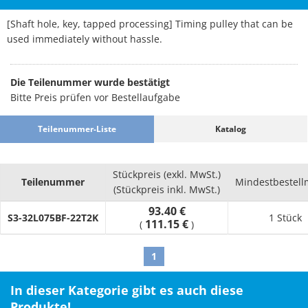
[Shaft hole, key, tapped processing] Timing pulley that can be
used immediately without hassle.
Die Teilenummer wurde bestätigt
Bitte Preis prüfen vor Bestellaufgabe
Teilenummer-Liste
Katalog
Stückpreis (exkl. MwSt.)
Teilenummer
Mindestbestel
(Stückpreis inkl. MwSt.)
93.40 €
S3-32L075BF-22T2K
1 Stück
111.15 €
(
)
1
In dieser Kategorie gibt es auch diese
Produkte!