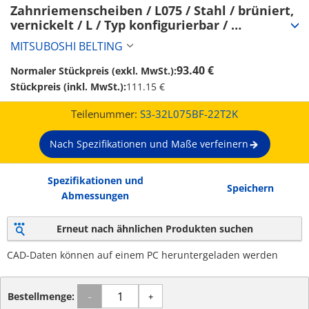
Zahnriemenscheiben / L075 / Stahl / brüniert, 
vernickelt / L / Typ konfigurierbar / 
Bordscheibe wählbar / konfigurierbar (S3-
MITSUBOSHI BELTING
32L075BF-22T2K)
93.40 €
Normaler Stückpreis (exkl. MwSt.):
Stückpreis (inkl. MwSt.):
111.15 €
Teilenummer:
S3-32L075BF-22T2K
Nach Spezifikationen und Maße verfeinern
Spezifikationen und
Speichern
Abmessungen
Erneut nach ähnlichen Produkten suchen
CAD-Daten können auf einem PC heruntergeladen werden
Bestellmenge:
-
+