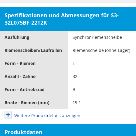
Spezifikationen und Abmessungen für S3-
32L075BF-22T2K
Ausführung
Synchronriemenscheibe
Riemenscheiben/Laufrollen
Riemenscheibe (ohne Lager)
Form - Riemen
L
Anzahl - Zähne
32
Form - Antriebsrad
B
Breite - Riemen (mm)
19.1
Weitere Produktdetails anzeigen
Produktdaten