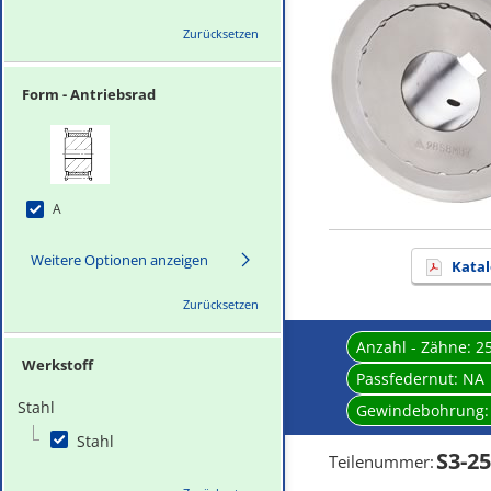
Zurücksetzen
Form - Antriebsrad
A
Weitere Optionen anzeigen
Katal
Zurücksetzen
Anzahl - Zähne:
2
Werkstoff
Passfedernut:
NA
Stahl
Gewindebohrung
Stahl
S3-2
Teilenummer
: