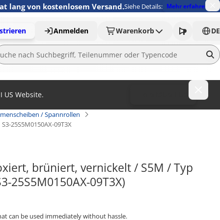
nat lang von kostenlosem Versand.
Siehe Details:
Mehr erfahren
strieren
Anmelden
Warenkorb
DE
MI US Website.
To MISUMI US
emenscheiben / Spannrollen
S3-25S5M0150AX-09T3X
rt, brüniert, vernickelt / S5M / Typ 
 (S3-25S5M0150AX-09T3X)
that can be used immediately without hassle.