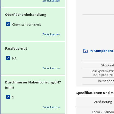
Zurücksetzen
Oberflächenbehandlung
Chemisch vernickelt
Zurücksetzen
Passfedernut
In Komponente
NA
Stückza
Zurücksetzen
Stückpreis (exk
(
Stückpreis inkl
Versandda
Durchmesser Nabenbohrung dH7
(mm)
Spezifikationen und 
9
Ausführung
Zurücksetzen
Form - Riemen