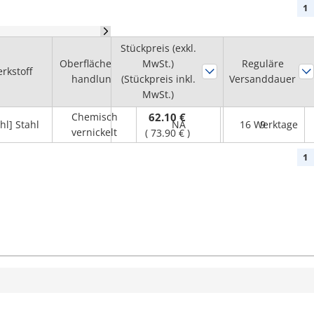
1
Stückpreis (exkl.
Durchmesser
Oberflächenbe
MwSt.)
Nabenbohrung
Reguläre
rkstoff
Passfedernut
handlung
(Stückpreis inkl.
Versanddauer
dH7
MwSt.)
(mm)
Chemisch
62.10 €
hl] Stahl
NA
16 Werktage
9
vernickelt
(
73.90 €
)
1