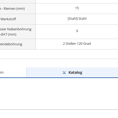
15
te - Riemen (mm)
[Stahl] Stahl
Werkstoff
sser Nabenbohrung
9
dH7 (mm)
2 Stellen 120 Grad
windebohrung
en
Katalog