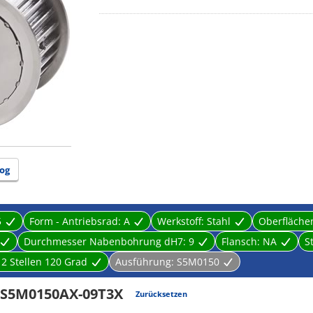
og
5
Form - Antriebsrad:
A
Werkstoff:
Stahl
Oberfläch
Durchmesser Nabenbohrung dH7:
9
Flansch:
NA
S
:
2 Stellen 120 Grad
Ausführung:
S5M0150
5S5M0150AX-09T3X
Zurücksetzen