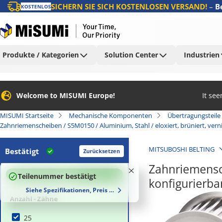
SICHERN SIE SICH KOSTENLOSEN VERSAND!
–
B
KOSTENLOS
Produkte / Kategorien
Solution Center
Industrien
Welcome to MISUMI Europe!
It se
MISUMI Startseite
Mechanische Komponenten
Übertragungsteile
Zahnriemenscheiben / S5M0150 / Aluminium, Stahl / eloxiert, brüniert, verni
MITSUBOSHI BELTING
Bestätigt
Zurücksetzen
Zahnriemensch
100
%
Teilenummer bestätigt
konfigurierba
Siehe Spezifikationen, Preis und Lieferzeiten
Anzahl - Zähne
25