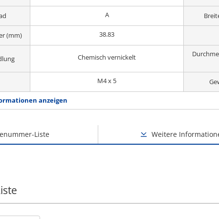
A
rad
Brei
38.83
er (mm)
Durchme
Chemisch vernickelt
dlung
M4 x 5
Ge
ormationen anzeigen
lenummer-Liste
Weitere Information
iste