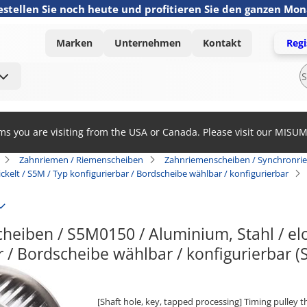
estellen Sie noch heute und profitieren Sie den ganzen Mo
Marken
Unternehmen
Kontakt
Regi
ems you are visiting from the USA or Canada. Please visit our MISU
Zahnriemen / Riemenscheiben
Zahnriemenscheiben / Synchronri
ckelt / S5M / Typ konfigurierbar / Bordscheibe wählbar / konfigurierbar
eiben / S5M0150 / Aluminium, Stahl / eloxie
r / Bordscheibe wählbar / konfigurierbar
[Shaft hole, key, tapped processing] Timing pulley 