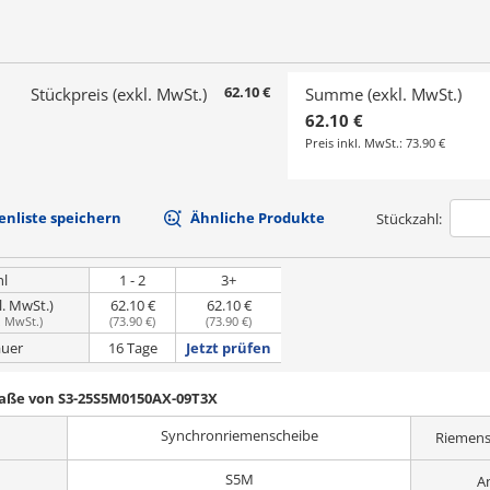
62.10 €
Stückpreis (exkl. MwSt.)
Summe (exkl. MwSt.)
62.10 €
Preis inkl. MwSt.:
73.90 €
nliste speichern
Ähnliche Produkte
Stückzahl:
hl
1 - 2
3+
l. MwSt.)
62.10 €
62.10 €
. MwSt.
)
(
73.90 €
)
(
73.90 €
)
uer
16 Tage
Jetzt prüfen
Maße von S3-25S5M0150AX-09T3X
Synchronriemenscheibe
Riemens
S5M
A