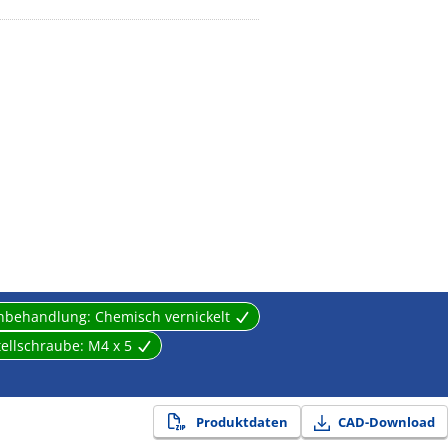
enbehandlung:
Chemisch vernickelt
tellschraube:
M4 x 5
Produktdaten
CAD-Download