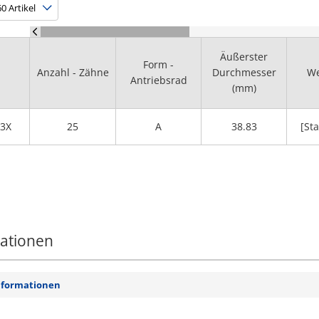
Äußerster
Form -
Anzahl - Zähne
Durchmesser
We
Antriebsrad
(mm)
3X
25
A
38.83
[Sta
mationen
nformationen