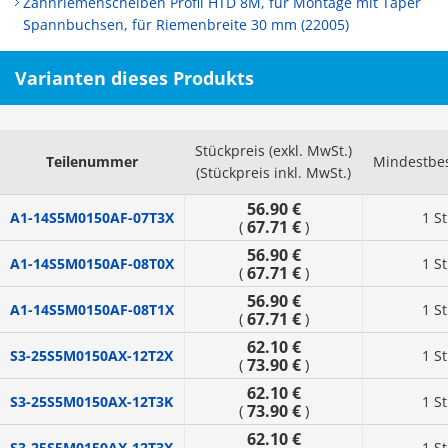
Zahnriemenscheiben Profil HTD 8M, für Montage mit Taper
Spannbuchsen, für Riemenbreite 30 mm (22005)
Varianten dieses Produkts
Stückpreis (exkl. MwSt.)
Teilenummer
Mindestbe
(Stückpreis inkl. MwSt.)
56.90 €
A1-14S5M0150AF-07T3X
1 S
67.71 €
(
)
56.90 €
A1-14S5M0150AF-08T0X
1 S
67.71 €
(
)
56.90 €
A1-14S5M0150AF-08T1X
1 S
67.71 €
(
)
62.10 €
S3-25S5M0150AX-12T2X
1 S
73.90 €
(
)
62.10 €
S3-25S5M0150AX-12T3K
1 S
73.90 €
(
)
62.10 €
S3-25S5M0150AX-12T3X
1 S