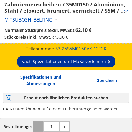
Zahnriemenscheiben / S5M0150 / Aluminium, 
Stahl / eloxiert, brüniert, vernickelt / S5M / 
Typ konfigurierbar / Bordscheibe wählbar / 
MITSUBOSHI BELTING
konfigurierbar (S3-25S5M0150AX-12T2K)
62.10 €
Normaler Stückpreis (exkl. MwSt.):
Stückpreis (inkl. MwSt.):
73.90 €
Teilenummer:
S3-25S5M0150AX-12T2K
Nach Spezifikationen und Maße verfeinern
Spezifikationen und
Speichern
Abmessungen
Erneut nach ähnlichen Produkten suchen
CAD-Daten können auf einem PC heruntergeladen werden
Bestellmenge:
-
+