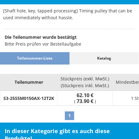
[Shaft hole, key, tapped processing] Timing pulley that can be
used immediately without hassle.
Die Teilenummer wurde bestätigt
Bitte Preis prüfen vor Bestellaufgabe
Teilenummer-Liste
Katalog
Stückpreis (exkl. MwSt.)
Teilenummer
Mindestbe
(Stückpreis inkl. MwSt.)
62.10 €
S3-25S5M0150AX-12T2K
1 S
73.90 €
(
)
1
In dieser Kategorie gibt es auch diese
Produkte!