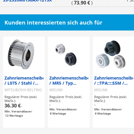
73.90 €
(
)
Kunden interessierten sich auch für
Zahnriemenscheiben
Zahnriemenscheiben
Zahnriemenscheib
/ L075 / Stahl /
/ MR5 / Typ
/ □TPA□□S5M /
brüniert,
konfigurierbar /
Aluminium,
MITSUBOSHI BELTING
MISUMI
MISUMI
vernickelt / L / Typ
Bordscheibe
Edelstahl, Stahl /
Regulärer Preis (exkl.
Regulärer Preis (exkl.
Regulärer Preis (exkl.
konfigurierbar /
abwählbar /
Behandlung
MwSt.):
MwSt.):
MwSt.):
Bordscheibe
Aluminium, Stahl
wählbar / S5M /
36.30 €
-
-
-
wählbar /
Bordscheibe
Min. Versanddauer:
Min. Versanddauer:
Min. Versanddauer:
konfigurierbar
abwählbar /
8
Werktage
6
Werktage
12
Werktage
konfigurierbar