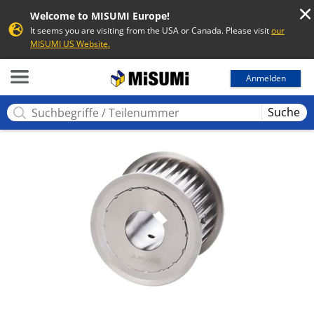
Welcome to MISUMI Europe!
It seems you are visiting from the USA or Canada. Please visit
our
MISUMI US Website.
MISUMI
Anmelden
Suche