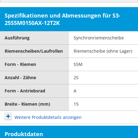
Spezifikationen und Abmessungen für S3-
25S5M0150AX-12T2K
Ausführung
Synchronriemenscheibe
Riemenscheiben/Laufrollen
Riemenscheibe (ohne Lager)
Form - Riemen
S5M
Anzahl - Zähne
25
Form - Antriebsrad
A
Breite - Riemen (mm)
15
Weitere Produktdetails anzeigen
Produktdaten