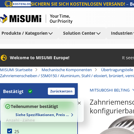
SICHERN SIE SICH KOSTENLOSEN VERSAND!
–
B
KOSTENLOS
Produkte / Kategorien
Solution Center
Industrien
Welcome to MISUMI Europe!
It se
MISUMI Startseite
Mechanische Komponenten
Übertragungsteile
Zahnriemenscheiben / S5M0150 / Aluminium, Stahl / eloxiert, brüniert, verni
MITSUBOSHI BELTING
Bestätigt
Zurücksetzen
Zahnriemensch
100
%
Teilenummer bestätigt
konfigurierba
Siehe Spezifikationen, Preis und Lieferzeiten
Anzahl - Zähne
25