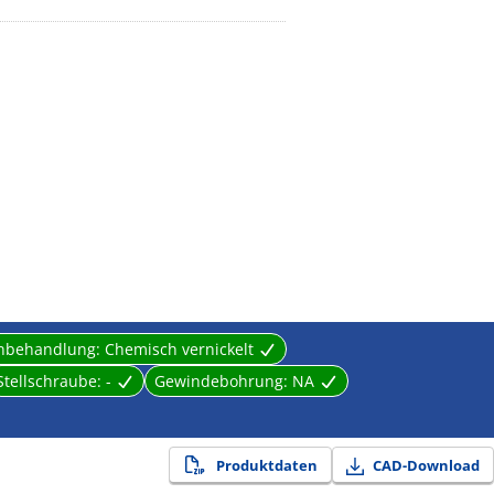
enbehandlung:
Chemisch vernickelt
Stellschraube:
-
Gewindebohrung:
NA
Produktdaten
CAD-Download