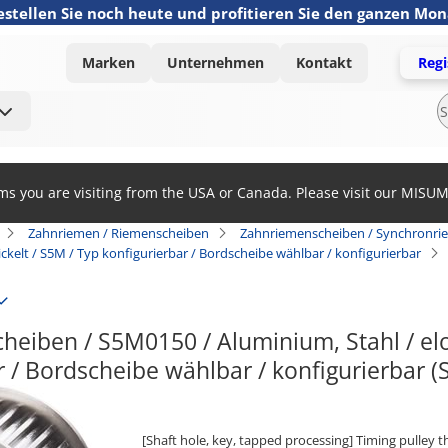
estellen Sie noch heute und profitieren Sie den ganzen Mo
Marken
Unternehmen
Kontakt
Regi
ems you are visiting from the USA or Canada. Please visit our MISU
Zahnriemen / Riemenscheiben
Zahnriemenscheiben / Synchronri
ckelt / S5M / Typ konfigurierbar / Bordscheibe wählbar / konfigurierbar
eiben / S5M0150 / Aluminium, Stahl / eloxie
r / Bordscheibe wählbar / konfigurierbar
[Shaft hole, key, tapped processing] Timing pulley 