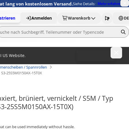
nat lang von kostenlosem Versand.
Siehe Details:
Mehr erfahren
strieren
Anmelden
Warenkorb
DE
MI US Website.
To MISUMI US
emenscheiben / Spannrollen
S3-25S5M0150AX-15T0X
rt, brüniert, vernickelt / S5M / Typ 
 (S3-25S5M0150AX-15T0X)
that can be used immediately without hassle.