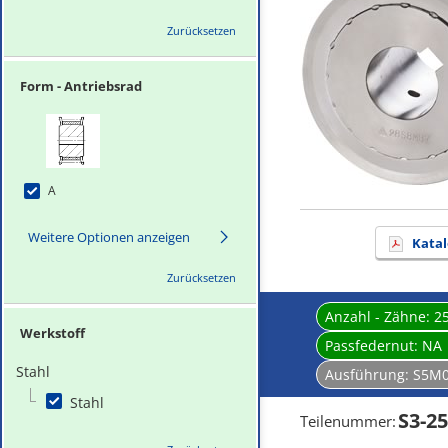
Zurücksetzen
Form - Antriebsrad
A
Weitere Optionen anzeigen
Katal
Zurücksetzen
Anzahl - Zähne:
2
Werkstoff
Passfedernut:
NA
Stahl
Ausführung:
S5M0
Stahl
S3-2
Teilenummer
: