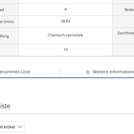
A
rad
Brei
38.83
er (mm)
Durchme
Chemisch vernickelt
dlung
10
lenummer-Liste
Weitere Information
iste