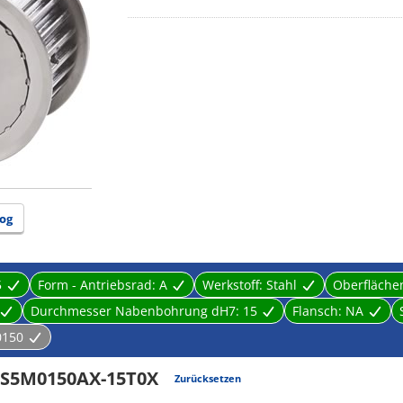
og
5
Form - Antriebsrad:
A
Werkstoff:
Stahl
Oberfläch
Durchmesser Nabenbohrung dH7:
15
Flansch:
NA
150
5S5M0150AX-15T0X
Zurücksetzen