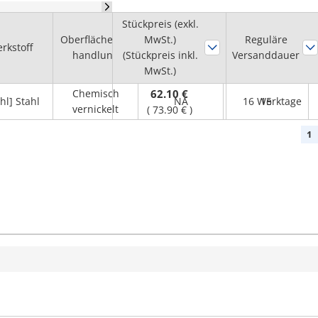
Stückpreis (exkl.
Durchmesser
Oberflächenbe
MwSt.)
Nabenbohrung
Reguläre
rkstoff
Passfedernut
handlung
(Stückpreis inkl.
Versanddauer
dH7
MwSt.)
(mm)
Chemisch
62.10 €
hl] Stahl
NA
16 Werktage
15
vernickelt
(
73.90 €
)
1