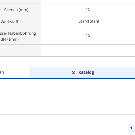
15
te - Riemen (mm)
[Stahl] Stahl
Werkstoff
sser Nabenbohrung
15
dH7 (mm)
-
-
en
Katalog
1