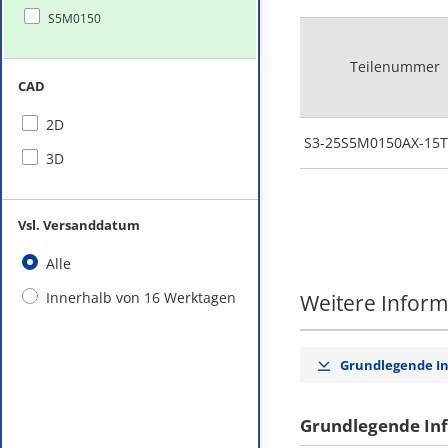
S5M0150
Teilenummer
CAD
2D
S3-25S5M0150AX-15T
3D
Vsl. Versanddatum
Alle
Innerhalb von 16 Werktagen
Weitere Infor
Grundlegende I
Grundlegende In