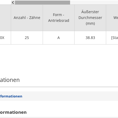
Äußerster
Form -
Anzahl - Zähne
Durchmesser
We
Antriebsrad
(mm)
0X
25
A
38.83
[Sta
mationen
nformationen
formationen