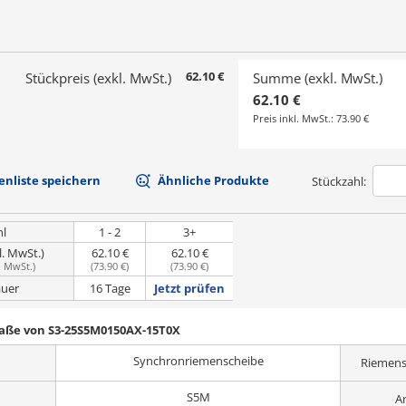
62.10 €
Stückpreis (exkl. MwSt.)
Summe (exkl. MwSt.)
62.10 €
Preis inkl. MwSt.:
73.90 €
nliste speichern
Ähnliche Produkte
Stückzahl:
hl
1 - 2
3+
l. MwSt.)
62.10 €
62.10 €
. MwSt.
)
(
73.90 €
)
(
73.90 €
)
uer
16 Tage
Jetzt prüfen
Maße von S3-25S5M0150AX-15T0X
Synchronriemenscheibe
Riemens
S5M
A