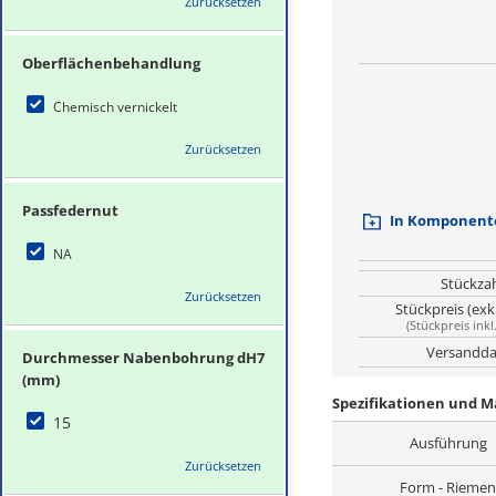
Zurücksetzen
Oberflächenbehandlung
Chemisch vernickelt
Zurücksetzen
Passfedernut
In Komponente
NA
Stückza
Zurücksetzen
Stückpreis (exk
(
Stückpreis inkl
Versandda
Durchmesser Nabenbohrung dH7
(mm)
Spezifikationen und 
15
Ausführung
Zurücksetzen
Form - Riemen