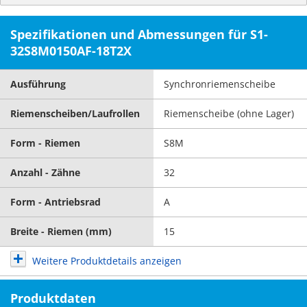
Spezifikationen und Abmessungen für S1-
32S8M0150AF-18T2X
Ausführung
Synchronriemenscheibe
Riemenscheiben/Laufrollen
Riemenscheibe (ohne Lager)
Form - Riemen
S8M
Anzahl - Zähne
32
Form - Antriebsrad
A
Breite - Riemen (mm)
15
Weitere Produktdetails anzeigen
Produktdaten