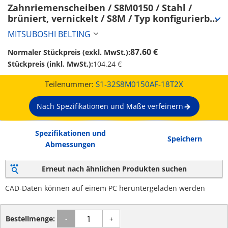
Zahnriemenscheiben / S8M0150 / Stahl / 
brüniert, vernickelt / S8M / Typ konfigurierbar 
/ Bordscheibe wählbar / konfigurierbar (S1-
MITSUBOSHI BELTING
32S8M0150AF-18T2X)
87.60 €
Normaler Stückpreis (exkl. MwSt.):
Stückpreis (inkl. MwSt.):
104.24 €
Teilenummer:
S1-32S8M0150AF-18T2X
Nach Spezifikationen und Maße verfeinern
Spezifikationen und
Speichern
Abmessungen
Erneut nach ähnlichen Produkten suchen
CAD-Daten können auf einem PC heruntergeladen werden
Bestellmenge:
-
+