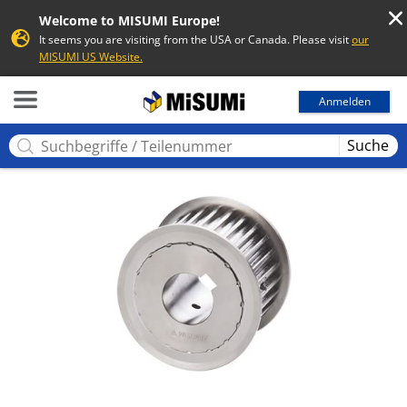
Welcome to MISUMI Europe!
It seems you are visiting from the USA or Canada. Please visit
our
MISUMI US Website.
MISUMI
Anmelden
Suche