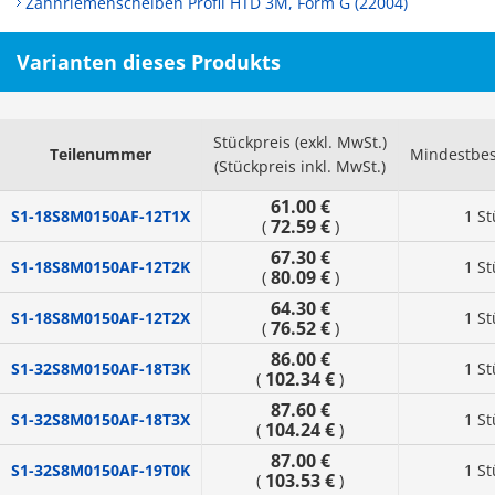
Zahnriemenscheiben Profil HTD 3M, Form G (22004)
Varianten dieses Produkts
Stückpreis (exkl. MwSt.)
Teilenummer
Mindestbes
(Stückpreis inkl. MwSt.)
61.00 €
S1-18S8M0150AF-12T1X
1 St
72.59 €
(
)
67.30 €
S1-18S8M0150AF-12T2K
1 St
80.09 €
(
)
64.30 €
S1-18S8M0150AF-12T2X
1 St
76.52 €
(
)
86.00 €
S1-32S8M0150AF-18T3K
1 St
102.34 €
(
)
87.60 €
S1-32S8M0150AF-18T3X
1 St
104.24 €
(
)
87.00 €
S1-32S8M0150AF-19T0K
1 St
103.53 €
(
)