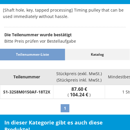
[Shaft hole, key, tapped processing] Timing pulley that can be
used immediately without hassle.
Die Teilenummer wurde bestätigt
Bitte Preis prüfen vor Bestellaufgabe
Teilenummer-Liste
Katalog
Stückpreis (exkl. MwSt.)
Teilenummer
Mindestbe
(Stückpreis inkl. MwSt.)
87.60 €
S1-32S8M0150AF-18T2X
1 S
104.24 €
(
)
1
In dieser Kategorie gibt es auch diese
Produkte!