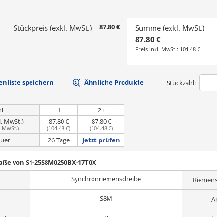
87.80 €
Stückpreis (exkl. MwSt.)
Summe (exkl. MwSt.)
87.80 €
Preis inkl. MwSt.:
104.48 €
nliste speichern
Ähnliche Produkte
Stückzahl:
hl
1
2+
l. MwSt.)
87.80 €
87.80 €
. MwSt.
)
(
104.48 €
)
(
104.48 €
)
uer
26 Tage
Jetzt prüfen
Maße von S1-25S8M0250BX-17T0X
Synchronriemenscheibe
Riemens
S8M
A