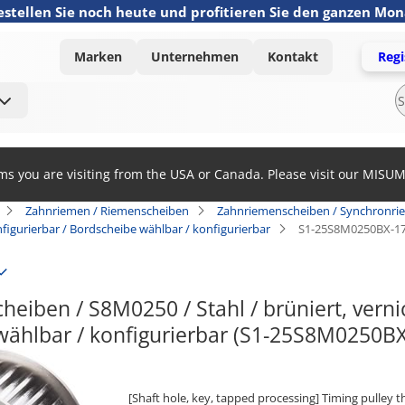
estellen Sie noch heute und profitieren Sie den ganzen Mo
Marken
Unternehmen
Kontakt
Regi
ems you are visiting from the USA or Canada. Please visit our MISU
Zahnriemen / Riemenscheiben
Zahnriemenscheiben / Synchronri
nfigurierbar / Bordscheibe wählbar / konfigurierbar
S1-25S8M0250BX-1
iben / S8M0250 / Stahl / brüniert, vernick
wählbar / konfigurierbar (S1-25S8M0250B
[Shaft hole, key, tapped processing] Timing pulley 