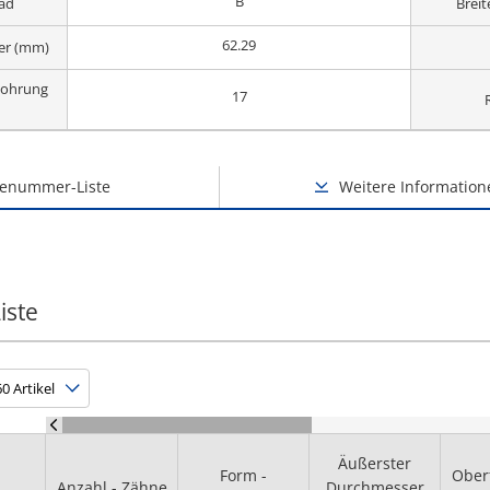
B
rad
Brei
62.29
er (mm)
ohrung
17
lenummer-Liste
Weitere Information
iste
Äußerster
Form -
Ober
Anzahl - Zähne
Durchmesser