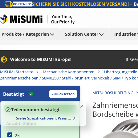
SICHERN SIE SICH KOSTENLOSEN VERSAND!
–
B
KOSTENLOS
Produkte / Kategorien
Solution Center
Industrien
Welcome to MISUMI Europe!
It se
MISUMI Startseite
Mechanische Komponenten
Übertragungsteile
Zahnriemenscheiben / S8M0250 / Stahl / brüniert, vernickelt / S8M / Typ ko
MITSUBOSHI BELTING
Bestätigt
Zurücksetzen
Zahnriemensche
100
%
Teilenummer bestätigt
Bordscheibe 
Siehe Spezifikationen, Preis und Lieferzeiten
Anzahl - Zähne
25