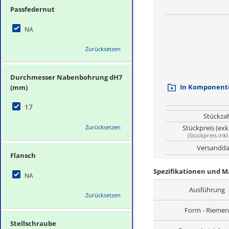
Passfedernut
NA
Zurücksetzen
Durchmesser Nabenbohrung dH7
In Komponente
(mm)
17
Stückza
Stückpreis (exk
Zurücksetzen
(
Stückpreis inkl
Versandda
Flansch
Spezifikationen und 
NA
Ausführung
Zurücksetzen
Form - Riemen
Stellschraube