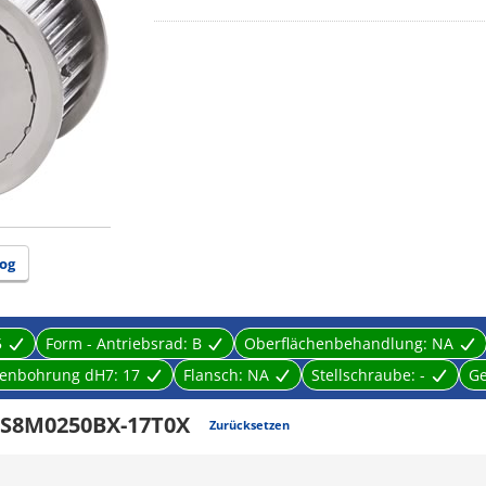
og
5
Form - Antriebsrad:
B
Oberflächenbehandlung:
NA
enbohrung dH7:
17
Flansch:
NA
Stellschraube:
-
G
5S8M0250BX-17T0X
Zurücksetzen