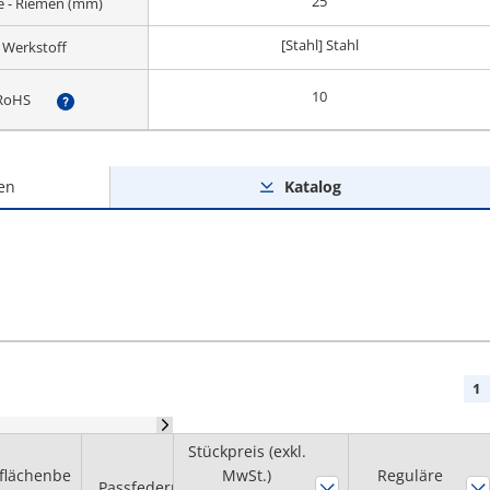
25
te - Riemen (mm)
[Stahl] Stahl
Werkstoff
10
RoHS
?
en
Katalog
1
Stückpreis (exkl.
Durchmesser
flächenbe
Nabenbohrung
MwSt.)
Reguläre
Passfedernut
Flansch