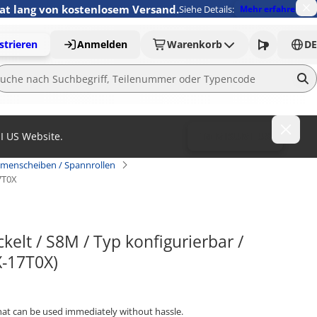
nat lang von kostenlosem Versand.
Siehe Details:
Mehr erfahren
strieren
Anmelden
Warenkorb
DE
MI US Website.
To MISUMI US
emenscheiben / Spannrollen
7T0X
elt / S8M / Typ konfigurierbar / 
X-17T0X)
that can be used immediately without hassle.