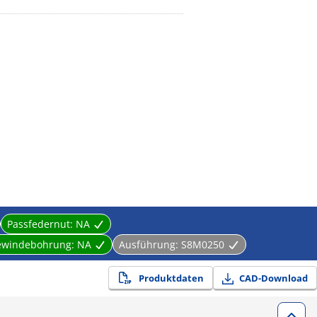
Passfedernut:
NA
ewindebohrung:
NA
Ausführung:
S8M0250
Produktdaten
CAD-Download