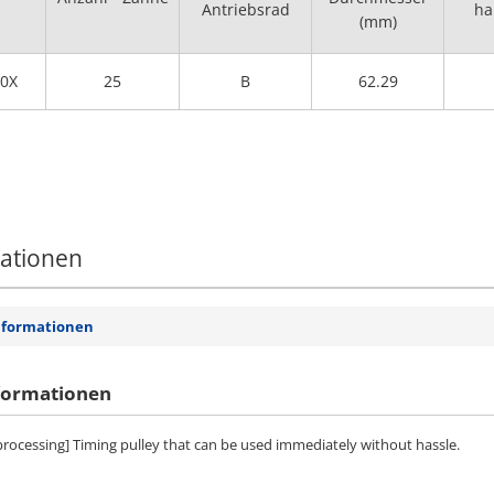
Antriebsrad
ha
(mm)
0X
25
B
62.29
mationen
nformationen
formationen
 processing] Timing pulley that can be used immediately without hassle.