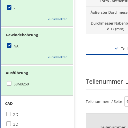
Form - Antriebs
-
Äußerster Durchmess
Zurücksetzen
Durchmesser Nabenb
dH7 (mm)
Gewindebohrung
NA
Tei
Zurücksetzen
Ausführung
Teilenummer-L
S8M0250
Teilenummern / Seite
CAD
2D
3D
Teilenummer