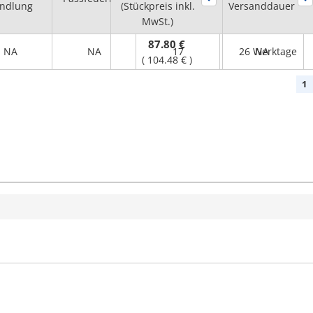
ndlung
(Stückpreis inkl.
dH7
Versanddauer
MwSt.)
(mm)
87.80 €
NA
NA
17
26 Werktage
NA
(
104.48 €
)
1