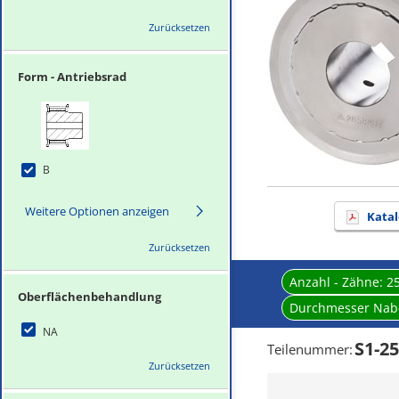
Zurücksetzen
Form - Antriebsrad
B
Weitere Optionen anzeigen
Katal
Zurücksetzen
Anzahl - Zähne:
2
Oberflächenbehandlung
Durchmesser Nab
NA
S1-2
Teilenummer
:
Zurücksetzen