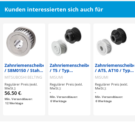
Kunden interessierten sich auch für
Zahnriemenscheiben
Zahnriemenscheiben
Zahnriemenscheib
/ S8M0150 / Stahl /
/ T5 / Typ
/ AT5, AT10 / Typ
brüniert,
konfigurierbar /
konfigurierbar /
MITSUBOSHI BELTING
MISUMI
MISUMI
vernickelt / S8M /
Bordscheibe
Bordscheibe
Regulärer Preis (exkl.
Regulärer Preis (exkl.
Regulärer Preis (exkl.
Typ konfigurierbar
abwählbar /
abwählbar /
MwSt.):
MwSt.):
MwSt.):
/ Bordscheibe
Aluminium, Stahl
Aluminium
56.50 €
-
-
-
wählbar /
Min. Versanddauer:
Min. Versanddauer:
Min. Versanddauer:
konfigurierbar
6
Werktage
6
Werktage
12
Werktage