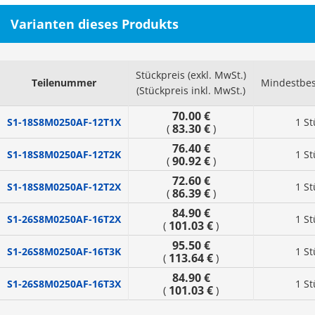
Varianten dieses Produkts
Stückpreis (exkl. MwSt.)
Teilenummer
Mindestbes
(Stückpreis inkl. MwSt.)
70.00 €
S1-18S8M0250AF-12T1X
1 St
83.30 €
(
)
76.40 €
S1-18S8M0250AF-12T2K
1 St
90.92 €
(
)
72.60 €
S1-18S8M0250AF-12T2X
1 St
86.39 €
(
)
84.90 €
S1-26S8M0250AF-16T2X
1 St
101.03 €
(
)
95.50 €
S1-26S8M0250AF-16T3K
1 St
113.64 €
(
)
84.90 €
S1-26S8M0250AF-16T3X
1 St
101.03 €
(
)