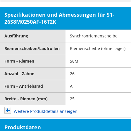
Spezifikationen und Abmessungen für S1-
26S8M0250AF-16T2K
Ausführung
Synchronriemenscheibe
Riemenscheiben/Laufrollen
Riemenscheibe (ohne Lager)
Form - Riemen
S8M
Anzahl - Zähne
26
Form - Antriebsrad
A
Breite - Riemen (mm)
25
Weitere Produktdetails anzeigen
Produktdaten