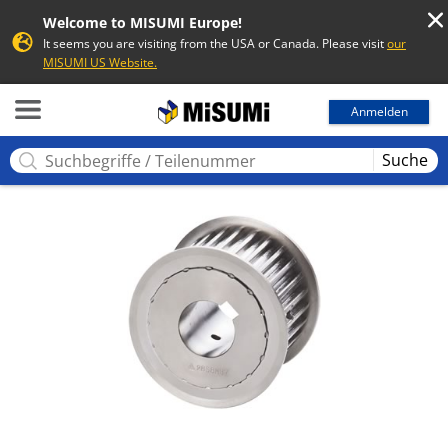
Welcome to MISUMI Europe!
It seems you are visiting from the USA or Canada. Please visit
our
MISUMI US Website.
MISUMI
Anmelden
Suche