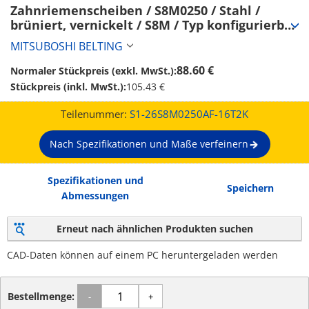
Zahnriemenscheiben / S8M0250 / Stahl / 
brüniert, vernickelt / S8M / Typ konfigurierbar 
/ Bordscheibe wählbar / konfigurierbar (S1-
MITSUBOSHI BELTING
26S8M0250AF-16T2K)
88.60 €
Normaler Stückpreis (exkl. MwSt.):
Stückpreis (inkl. MwSt.):
105.43 €
Teilenummer:
S1-26S8M0250AF-16T2K
Nach Spezifikationen und Maße verfeinern
Spezifikationen und
Speichern
Abmessungen
Erneut nach ähnlichen Produkten suchen
CAD-Daten können auf einem PC heruntergeladen werden
Bestellmenge:
-
+