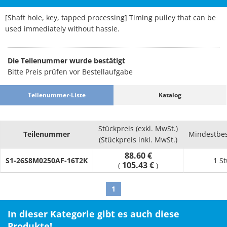
[Shaft hole, key, tapped processing] Timing pulley that can be
used immediately without hassle.
Die Teilenummer wurde bestätigt
Bitte Preis prüfen vor Bestellaufgabe
Teilenummer-Liste
Katalog
Stückpreis (exkl. MwSt.)
Teilenummer
Mindestbe
(Stückpreis inkl. MwSt.)
88.60 €
S1-26S8M0250AF-16T2K
1 S
105.43 €
(
)
1
In dieser Kategorie gibt es auch diese
Produkte!