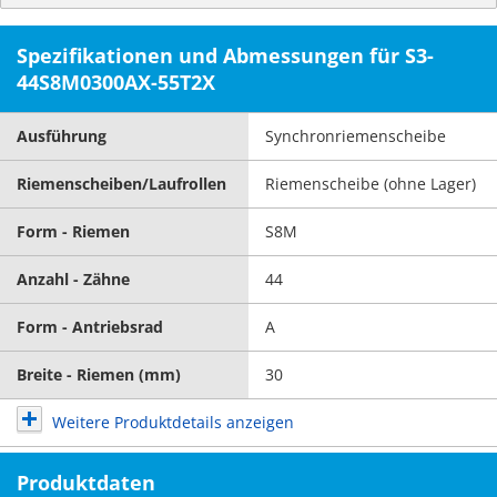
Spezifikationen und Abmessungen für S3-
44S8M0300AX-55T2X
Ausführung
Synchronriemenscheibe
Riemenscheiben/Laufrollen
Riemenscheibe (ohne Lager)
Form - Riemen
S8M
Anzahl - Zähne
44
Form - Antriebsrad
A
Breite - Riemen (mm)
30
Weitere Produktdetails anzeigen
Produktdaten