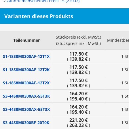
Zahnriemenscheiben Profil T5 (22002)
Varianten dieses Produkts
Stückpreis (exkl. MwSt.)
Teilenummer
Mindestbe
(Stückpreis inkl. MwSt.)
117.50 €
S1-18S8M0300AF-12T1X
1 S
139.82 €
(
)
117.50 €
S1-18S8M0300AF-12T2K
1 S
139.82 €
(
)
117.50 €
S1-18S8M0300AF-12T2X
1 S
139.82 €
(
)
164.20 €
S3-44S8M0300AX-55T3K
1 S
195.40 €
(
)
164.20 €
S3-44S8M0300AX-55T3X
1 S
195.40 €
(
)
221.20 €
S3-44S8M0300BF-20T0K
1 S
263.23 €
(
)