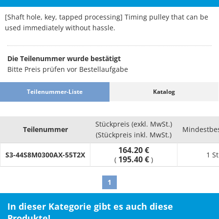
[Shaft hole, key, tapped processing] Timing pulley that can be
used immediately without hassle.
Die Teilenummer wurde bestätigt
Bitte Preis prüfen vor Bestellaufgabe
Teilenummer-Liste
Katalog
Stückpreis (exkl. MwSt.)
Teilenummer
Mindestbe
(Stückpreis inkl. MwSt.)
164.20 €
S3-44S8M0300AX-55T2X
1 S
195.40 €
(
)
1
In dieser Kategorie gibt es auch diese
Produkte!