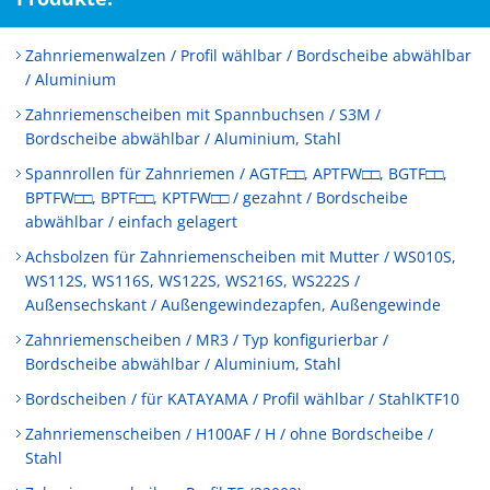
Zahnriemenwalzen / Profil wählbar / Bordscheibe abwählbar
/ Aluminium
Zahnriemenscheiben mit Spannbuchsen / S3M /
Bordscheibe abwählbar / Aluminium, Stahl
Spannrollen für Zahnriemen / AGTF□□, APTFW□□, BGTF□□,
BPTFW□□, BPTF□□, KPTFW□□ / gezahnt / Bordscheibe
abwählbar / einfach gelagert
Achsbolzen für Zahnriemenscheiben mit Mutter / WS010S,
WS112S, WS116S, WS122S, WS216S, WS222S /
Außensechskant / Außengewindezapfen, Außengewinde
Zahnriemenscheiben / MR3 / Typ konfigurierbar /
Bordscheibe abwählbar / Aluminium, Stahl
Bordscheiben / für KATAYAMA / Profil wählbar / StahlKTF10
Zahnriemenscheiben / H100AF / H / ohne Bordscheibe /
Stahl