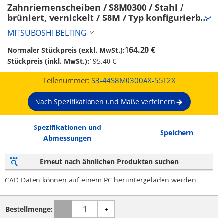
Zahnriemenscheiben / S8M0300 / Stahl / 
brüniert, vernickelt / S8M / Typ konfigurierbar 
/ Bordscheibe wählbar / konfigurierbar (S3-
MITSUBOSHI BELTING
44S8M0300AX-55T2X)
164.20 €
Normaler Stückpreis (exkl. MwSt.):
Stückpreis (inkl. MwSt.):
195.40 €
Teilenummer:
S3-44S8M0300AX-55T2X
Nach Spezifikationen und Maße verfeinern
Spezifikationen und
Speichern
Abmessungen
Erneut nach ähnlichen Produkten suchen
CAD-Daten können auf einem PC heruntergeladen werden
Bestellmenge:
-
+