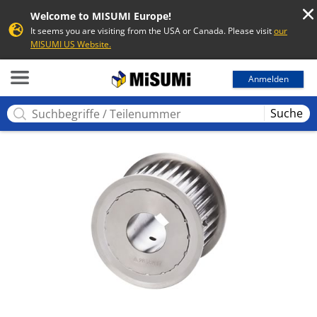
Welcome to MISUMI Europe!
It seems you are visiting from the USA or Canada. Please visit
our
MISUMI US Website.
MISUMI
Anmelden
Suche