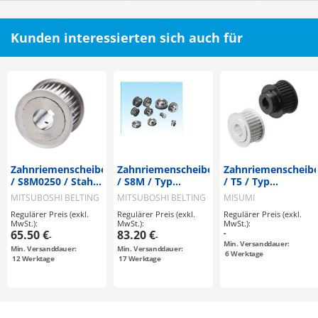
Kunden interessierten sich auch für
Zahnriemenscheiben
Zahnriemenscheiben
Zahnriemenscheib
/ S8M0250 / Stahl /
/ S8M / Typ
/ T5 / Typ
brüniert,
konfigurierbar /
konfigurierbar /
MITSUBOSHI BELTING
MITSUBOSHI BELTING
MISUMI
vernickelt / S8M /
Bordscheibe
Bordscheibe
Regulärer Preis (exkl.
Regulärer Preis (exkl.
Regulärer Preis (exkl.
Typ konfigurierbar
abwählbar / Stahl
abwählbar /
MwSt.):
MwSt.):
MwSt.):
/ Bordscheibe
Aluminium, Stahl
65.50 €
83.20 €
-
-
-
wählbar /
Min. Versanddauer:
Min. Versanddauer:
Min. Versanddauer:
konfigurierbar
6
Werktage
12
Werktage
17
Werktage