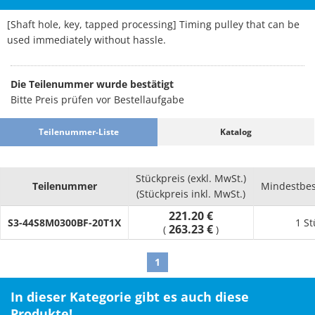
[Shaft hole, key, tapped processing] Timing pulley that can be
used immediately without hassle.
Die Teilenummer wurde bestätigt
Bitte Preis prüfen vor Bestellaufgabe
Teilenummer-Liste
Katalog
Stückpreis (exkl. MwSt.)
Teilenummer
Mindestbes
(Stückpreis inkl. MwSt.)
221.20 €
S3-44S8M0300BF-20T1X
1 St
263.23 €
(
)
1
In dieser Kategorie gibt es auch diese
Produkte!