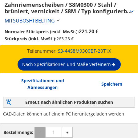
Zahnriemenscheiben / S8M0300 / Stahl / 
brüniert, vernickelt / S8M / Typ konfigurierbar 
/ Bordscheibe wählbar / konfigurierbar (S3-
MITSUBOSHI BELTING
44S8M0300BF-20T1X)
221.20 €
Normaler Stückpreis (exkl. MwSt.):
Stückpreis (inkl. MwSt.):
263.23 €
Teilenummer:
S3-44S8M0300BF-20T1X
Nach Spezifikationen und Maße verfeinern
Spezifikationen und
Speichern
Abmessungen
Erneut nach ähnlichen Produkten suchen
CAD-Daten können auf einem PC heruntergeladen werden
Bestellmenge:
-
+