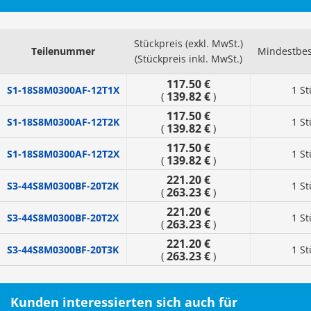
Stückpreis (exkl. MwSt.)
Teilenummer
Mindestbes
(Stückpreis inkl. MwSt.)
117.50 €
S1-18S8M0300AF-12T1X
1 St
139.82 €
(
)
117.50 €
S1-18S8M0300AF-12T2K
1 St
139.82 €
(
)
117.50 €
S1-18S8M0300AF-12T2X
1 St
139.82 €
(
)
221.20 €
S3-44S8M0300BF-20T2K
1 St
263.23 €
(
)
221.20 €
S3-44S8M0300BF-20T2X
1 St
263.23 €
(
)
221.20 €
S3-44S8M0300BF-20T3K
1 St
263.23 €
(
)
Kunden interessierten sich auch für