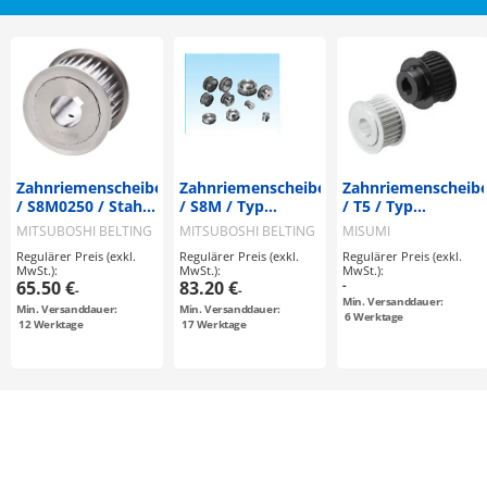
Zahnriemenscheiben
Zahnriemenscheiben
Zahnriemenscheib
/ S8M0250 / Stahl /
/ S8M / Typ
/ T5 / Typ
brüniert,
konfigurierbar /
konfigurierbar /
MITSUBOSHI BELTING
MITSUBOSHI BELTING
MISUMI
vernickelt / S8M /
Bordscheibe
Bordscheibe
Regulärer Preis (exkl.
Regulärer Preis (exkl.
Regulärer Preis (exkl.
Typ konfigurierbar
abwählbar / Stahl
abwählbar /
MwSt.):
MwSt.):
MwSt.):
/ Bordscheibe
Aluminium, Stahl
65.50 €
83.20 €
-
-
-
wählbar /
Min. Versanddauer:
Min. Versanddauer:
Min. Versanddauer:
konfigurierbar
6
Werktage
12
Werktage
17
Werktage