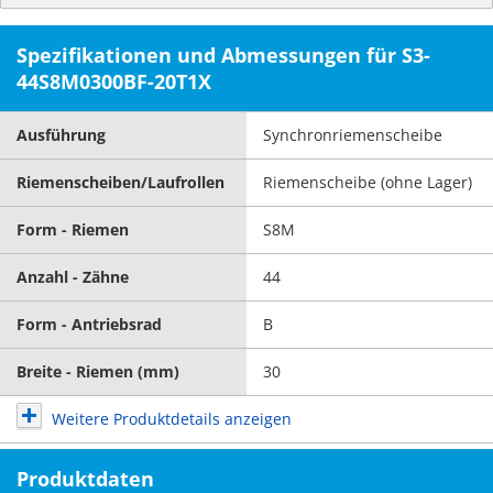
Spezifikationen und Abmessungen für S3-
44S8M0300BF-20T1X
Ausführung
Synchronriemenscheibe
Riemenscheiben/Laufrollen
Riemenscheibe (ohne Lager)
Form - Riemen
S8M
Anzahl - Zähne
44
Form - Antriebsrad
B
Breite - Riemen (mm)
30
Weitere Produktdetails anzeigen
Produktdaten