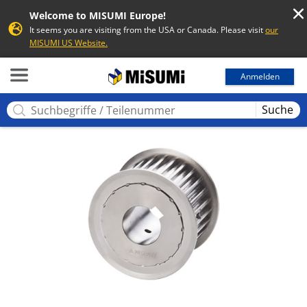
Welcome to MISUMI Europe!
It seems you are visiting from the USA or Canada. Please visit
our
MISUMI US Website.
MISUMI
Anmelden
Suche