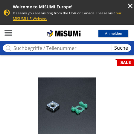
Welcome to MISUMI Europe!
It seems you are visiting from the USA or Canada. Please visit
our
MISUMI US Website.
MISUMI
Anmelden
Suche