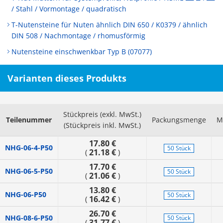
/ Stahl / Vormontage / quadratisch
T-Nutensteine für Nuten ähnlich DIN 650 / K0379 / ähnlich
DIN 508 / Nachmontage / rhomusförmig
Nutensteine einschwenkbar Typ B (07077)
Varianten dieses Produkts
Stückpreis (exkl. MwSt.)
Teilenummer
Packungsmenge
M
(Stückpreis inkl. MwSt.)
17.80 €
NHG-06-4-P50
50 Stück
21.18 €
(
)
17.70 €
NHG-06-5-P50
50 Stück
21.06 €
(
)
13.80 €
NHG-06-P50
50 Stück
16.42 €
(
)
26.70 €
NHG-08-6-P50
50 Stück
31.77 €
(
)