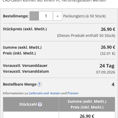
CAD-Daten können auf einem PC heruntergeladen werden
Bestellmenge:
Packung(en) (à 50 Stück)
-
+
Stückpreis (exkl. MwSt.)
26.90 €
(Dieses Produkt enthält 50 Stück)
26.90 €
Summe (exkl. MwSt.)
Preis (inkl. MwSt.)
(
32.01 €
)
24 Tag
Vorausstl. Versanddauer
Vorausstl. Versanddatum
07.09.2026
4
Bestellbare Menge
?
Informationen zu
Lieferzeit und -kosten
und
Preisen
Summe (exkl. MwSt.)
Stückzahl
?
Preis (inkl. MwSt.)
26.90 €