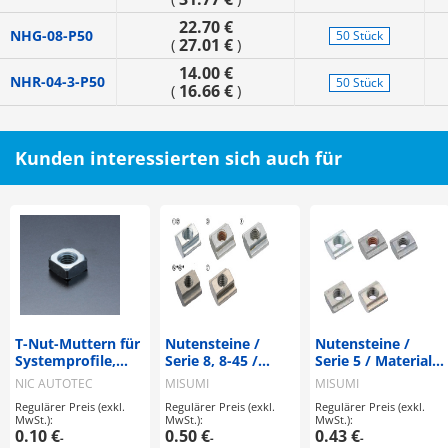
22.70 €
NHG-08-P50
50 Stück
27.01 €
(
)
14.00 €
NHR-04-3-P50
50 Stück
16.66 €
(
)
Kunden interessierten sich auch für
T-Nut-Muttern für
Nutensteine /
Nutensteine /
Systemprofile,
Serie 8, 8-45 /
Serie 5 / Material
Nutprofile / NSM-
Material wählbar /
wählbar / HFS /
NIC AUTOTEC
MISUMI
MISUMI
□□-□ / Vormontage
HFS / Ausführung
Ausführung
Regulärer Preis (exkl.
Regulärer Preis (exkl.
Regulärer Preis (exkl.
/ quadratisch
wählbar
wählbar
MwSt.):
MwSt.):
MwSt.):
0.10 €
0.50 €
0.43 €
-
-
-