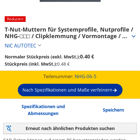
Reduziert
T-Nut-Muttern für Systemprofile, Nutprofile / 
NHG-□□□ / Clipklemmung / Vormontage / 
quadratisch (NHG-06-5)
NIC AUTOTEC
0.40 €
Normaler Stückpreis (exkl. MwSt.):
Stückpreis (inkl. MwSt.):
0.48 €
Teilenummer:
NHG-06-5
Nach Spezifikationen und Maße verfeinern
Spezifikationen und
Speichern
Abmessungen
Erneut nach ähnlichen Produkten suchen