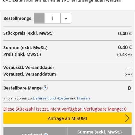
CAD-Daten können auf einem PC heruntergeladen werden
Bestellmenge:
-
+
Stückpreis (exkl. MwSt.)
0.40 €
0.40 €
Summe (exkl. MwSt.)
Preis (inkl. MwSt.)
(
0.48 €
)
Vorausstl. Versanddauer
---
Vorausstl. Versanddatum
(---)
0
Bestellbare Menge
?
Informationen zu
Lieferzeit und -kosten
und
Preisen
Diese Stückzahl ist zzt. nicht verfügbar. Verfügbare Menge: 0
Anfrage an MISUMI
Summe (exkl. MwSt.)