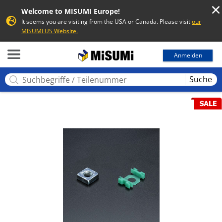
Welcome to MISUMI Europe!
It seems you are visiting from the USA or Canada. Please visit
our
MISUMI US Website.
MISUMI
Anmelden
Suche