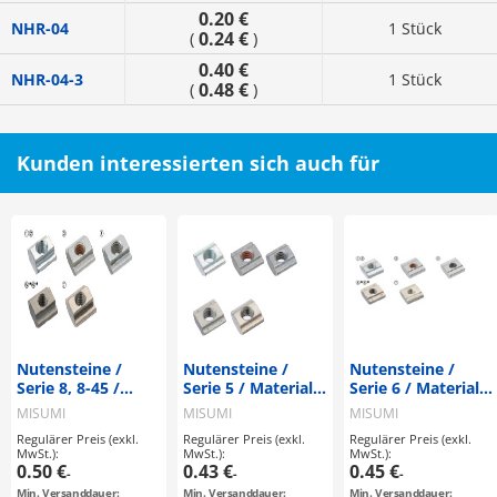
0.20 €
NHR-04
1 Stück
0.24 €
(
)
0.40 €
NHR-04-3
1 Stück
0.48 €
(
)
Kunden interessierten sich auch für
Nutensteine /
Nutensteine /
Nutensteine /
Serie 8, 8-45 /
Serie 5 / Material
Serie 6 / Material
Material wählbar /
wählbar / HFS /
wählbar / HFS /
MISUMI
MISUMI
MISUMI
HFS / Ausführung
Ausführung
Ausführung
Regulärer Preis (exkl.
Regulärer Preis (exkl.
Regulärer Preis (exkl.
wählbar
wählbar
wählbar
MwSt.):
MwSt.):
MwSt.):
0.50 €
0.43 €
0.45 €
-
-
-
Min. Versanddauer:
Min. Versanddauer:
Min. Versanddauer: