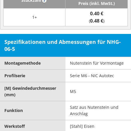
Stückzahl
?
Preis (inkl. MwSt.)
0.40 €
1+
0.48 €
(
)
Spezifikationen und Abmessungen für NHG-
06-5
Montagemethode
Nutenstein für Vormontage
Profilserie
Serie M6 - NIC Autotec
[M] Gewindedurchmesser
M5
(mm)
Satz aus Nutenstein und
Funktion
Anschlag
Werkstoff
[Stahl] Eisen