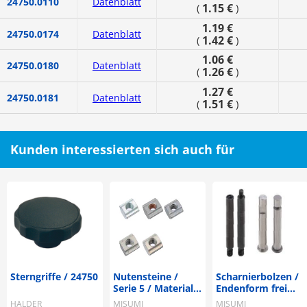
24750.0110
Datenblatt
1.15 €
(
)
1.19 €
24750.0174
Datenblatt
1.42 €
(
)
1.06 €
24750.0180
Datenblatt
1.26 €
(
)
1.27 €
24750.0181
Datenblatt
1.51 €
(
)
Kunden interessierten sich auch für
Sterngriffe / 24750
Nutensteine /
Scharnierbolzen /
Serie 5 / Material
Endenform frei
wählbar / HFS /
wählbar / g6 /
HALDER
MISUMI
MISUMI