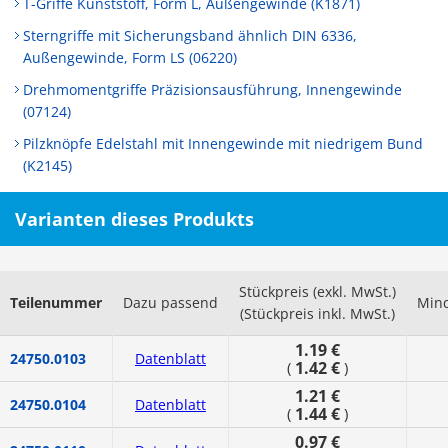
T-Griffe Kunststoff, Form L, Außengewinde (K1871)
Sterngriffe mit Sicherungsband ähnlich DIN 6336,
Außengewinde, Form LS (06220)
Drehmomentgriffe Präzisionsausführung, Innengewinde
(07124)
Pilzknöpfe Edelstahl mit Innengewinde mit niedrigem Bund
(K2145)
Varianten dieses Produkts
Stückpreis (exkl. MwSt.)
Teilenummer
Dazu passend
Mind
(Stückpreis inkl. MwSt.)
1.19 €
24750.0103
Datenblatt
1.42 €
(
)
1.21 €
24750.0104
Datenblatt
1.44 €
(
)
0.97 €