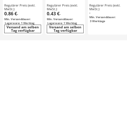
Ausführung
Stahl, rostfreier
Regulärer Preis (exkl.
Regulärer Preis (exkl.
Regulärer Preis (exkl.
wählbar
Stahl
MwSt.):
MwSt.):
MwSt.):
0.86 €
0.43 €
-
-
-
Min. Versanddauer:
Min. Versanddauer:
Min. Versanddauer:
3
Werktage
Lagerware: 1 Werktag
Lagerware: 1 Werktag
Versand am selben
Versand am selben
Tag verfügbar
Tag verfügbar