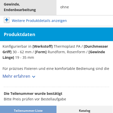
Gewinde,
ohne
Endenbearbeitung
Weitere Produktdetails anzeigen
Produktdaten
Konfigurierbar in
[Werkstoff]
Thermoplast PA /
[Durchmesser
Griff]
30 - 62 mm /
[Form]
Rundform, Rosenform /
[Gewinde
Länge]
19 - 35 mm
Für präzises Fixieren und eine komfortable Bedienung sind die
Sterngriffe von HALDER eine etablierte Wahl in zahlreichen
Mehr erfahren
Einsatzbereichen. Zur Auswahl als Werkstoff steht Thermoplast
PA. Sie weisen einen Griffdurchmesser von 30 bis 62 mm auf.
Bei den Sterngriffen kann man je nach Bedarf zwischen
Die Teilenummer wurde bestätigt
Rundform | Rosenform wählen. Die Länge des Gewindes
Bitte Preis prüfen vor Bestellaufgabe
variiert von 19 bis 35 mm.
Teilenummer-Liste
Katalog