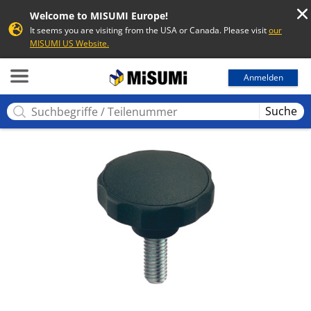
Welcome to MISUMI Europe!
It seems you are visiting from the USA or Canada. Please visit
our
MISUMI US Website.
MISUMI
Anmelden
Suche