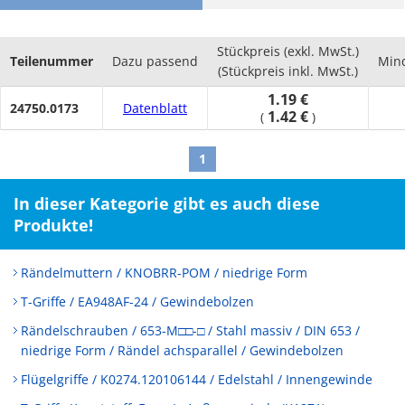
Stückpreis (exkl. MwSt.)
Teilenummer
Dazu passend
Min
(Stückpreis inkl. MwSt.)
1.19 €
24750.0173
Datenblatt
1.42 €
(
)
1
In dieser Kategorie gibt es auch diese
Produkte!
Rändelmuttern / KNOBRR-POM / niedrige Form
T-Griffe / EA948AF-24 / Gewindebolzen
Rändelschrauben / 653-M□□-□ / Stahl massiv / DIN 653 /
niedrige Form / Rändel achsparallel / Gewindebolzen
Flügelgriffe / K0274.120106144 / Edelstahl / Innengewinde