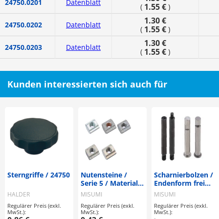
24750.0201
Datenblatt
1.55 €
(
)
1.30 €
24750.0202
Datenblatt
1.55 €
(
)
1.30 €
24750.0203
Datenblatt
1.55 €
(
)
Kunden interessierten sich auch für
Sterngriffe / 24750
Nutensteine /
Scharnierbolzen /
Serie 5 / Material
Endenform frei
wählbar / HFS /
wählbar / g6 /
HALDER
MISUMI
MISUMI
Ausführung
Stahl, rostfreier
Regulärer Preis (exkl.
Regulärer Preis (exkl.
Regulärer Preis (exkl.
wählbar
Stahl
MwSt.):
MwSt.):
MwSt.):
-