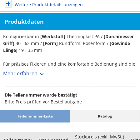
Weitere Produktdetails anzeigen
Produktdaten
Konfigurierbar in
[Werkstoff]
Thermoplast PA /
[Durchmesser
Griff]
30 - 62 mm /
[Form]
Rundform, Rosenform /
[Gewinde
Länge]
19 - 35 mm
Für präzises Fixieren und eine komfortable Bedienung sind die
Sterngriffe von HALDER eine etablierte Wahl in zahlreichen
Mehr erfahren
Einsatzbereichen. Zur Auswahl als Werkstoff steht Thermoplast
PA. Sie weisen einen Griffdurchmesser von 30 bis 62 mm auf.
Bei den Sterngriffen kann man je nach Bedarf zwischen
Die Teilenummer wurde bestätigt
Rundform | Rosenform wählen. Die Länge des Gewindes
Bitte Preis prüfen vor Bestellaufgabe
variiert von 19 bis 35 mm.
Teilenummer-Liste
Katalog
Stückpreis (exkl. MwSt.)