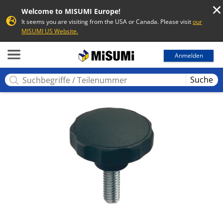
Welcome to MISUMI Europe!
It seems you are visiting from the USA or Canada. Please visit
our
MISUMI US Website.
MISUMI
Anmelden
Suche