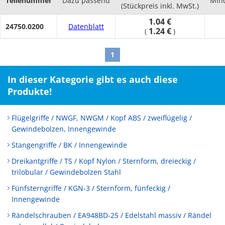
Teilenummer
Dazu passend
Min
(Stückpreis inkl. MwSt.)
1.04 €
24750.0200
Datenblatt
1.24 €
(
)
1
In dieser Kategorie gibt es auch diese
Produkte!
Flügelgriffe / NWGF, NWGM / Kopf ABS / zweiflügelig /
Gewindebolzen, Innengewinde
Stangengriffe / BK / Innengewinde
Dreikantgriffe / TS / Kopf Nylon / Sternform, dreieckig /
trilobular / Gewindebolzen Stahl
Fünfsterngriffe / KGN-3 / Sternform, fünfeckig /
Innengewinde
Rändelschrauben / EA948BD-25 / Edelstahl massiv / Rändel