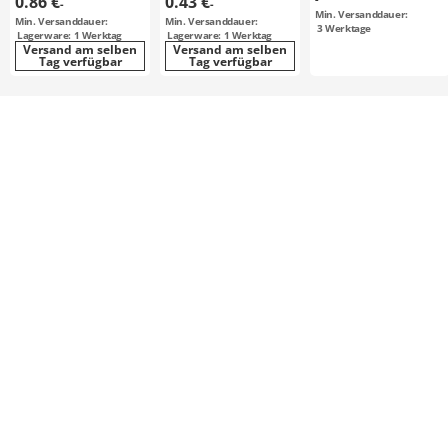
0.86 €
0.43 €
-
-
Min. Versanddauer:
Min. Versanddauer:
Min. Versanddauer:
3
Werktage
Lagerware: 1 Werktag
Lagerware: 1 Werktag
Versand am selben
Versand am selben
Tag verfügbar
Tag verfügbar