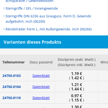
achsparallel / Gewindebolzen
Sterngriffe / GFL / Innengewinde
Sterngriffe DIN 6336 aus Grauguss, Form D, Gewinde
aufgebohrt, inch (06200)
Rändelräder Form L, mit Außengewinde, inch (06266)
Varianten dieses Produkts
Stückpreis (exkl. MwSt.)
Teilenummer
Dazu passend
Mind
(Stückpreis inkl. MwSt.)
1.19 €
24750.0103
Datenblatt
1.42 €
(
)
1.21 €
24750.0104
Datenblatt
1.44 €
(
)
0.97 €
24750.0110
Datenblatt
1.15 €
(
)
1.30 €