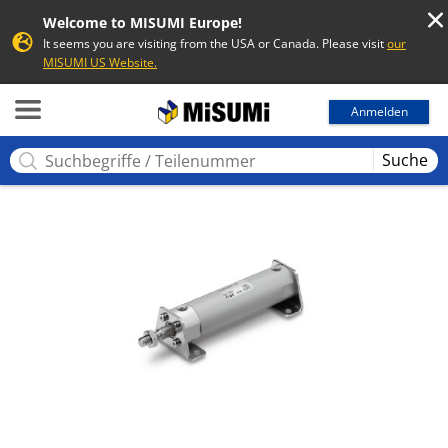
Welcome to MISUMI Europe!
It seems you are visiting from the USA or Canada. Please visit
our
MISUMI US Website.
MISUMI
Anmelden
Suche