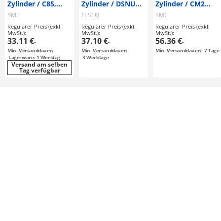
Zylinder / C85,
Zylinder / DSNU
Zylinder / CM2
CD85 / ISO 6432 /
Serie /
Serie /
SMC
FESTO
SMC
rund /
Rundzylinder
Gewindeflansch-
Regulärer Preis (exkl.
Regulärer Preis (exkl.
Regulärer Preis (exkl.
Gewindeflansch-
Befestigung /
MwSt.):
MwSt.):
MwSt.):
Befestigung /
doppelt wirkend /
33.11 €
37.10 €
56.36 €
-
-
-
doppelt wirkend
Kolbenstange
Min. Versanddauer:
Min. Versanddauer:
Min. Versanddauer:
7
Tage
einseitig
Lagerware: 1 Werktag
3
Werktage
Versand am selben
Tag verfügbar