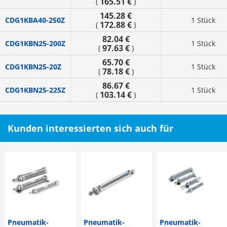
165.51 €
(
)
145.28 €
CDG1KBA40-250Z
1 Stück
172.88 €
(
)
82.04 €
CDG1KBN25-200Z
1 Stück
97.63 €
(
)
65.70 €
CDG1KBN25-20Z
1 Stück
78.18 €
(
)
86.67 €
CDG1KBN25-225Z
1 Stück
103.14 €
(
)
Kunden interessierten sich auch für
Pneumatik-
Pneumatik-
Pneumatik-