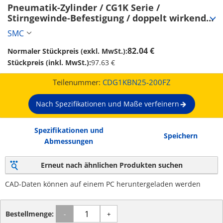
Pneumatik-Zylinder / CG1K Serie / 
Stirngewinde-Befestigung / doppelt wirkend 
(CDG1KBN25-200FZ)
SMC
82.04 €
Normaler Stückpreis (exkl. MwSt.):
Stückpreis (inkl. MwSt.):
97.63 €
Teilenummer:
CDG1KBN25-200FZ
Nach Spezifikationen und Maße verfeinern
Spezifikationen und
Speichern
Abmessungen
Erneut nach ähnlichen Produkten suchen
CAD-Daten können auf einem PC heruntergeladen werden
Bestellmenge:
-
+