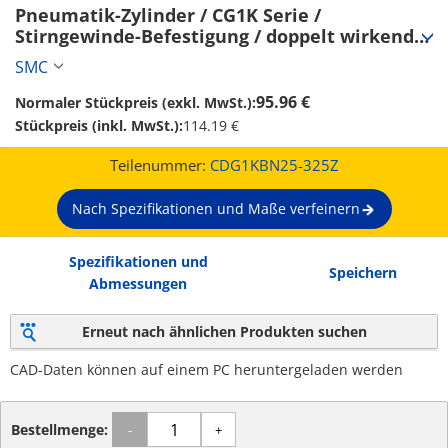
Pneumatik-Zylinder / CG1K Serie / 
Stirngewinde-Befestigung / doppelt wirkend 
(CDG1KBN25-325Z)
SMC
95.96 €
Normaler Stückpreis (exkl. MwSt.):
Stückpreis (inkl. MwSt.):
114.19 €
Teilenummer:
CDG1KBN25-325Z
Nach Spezifikationen und Maße verfeinern
Spezifikationen und
Speichern
Abmessungen
Erneut nach ähnlichen Produkten suchen
CAD-Daten können auf einem PC heruntergeladen werden
Bestellmenge:
-
+