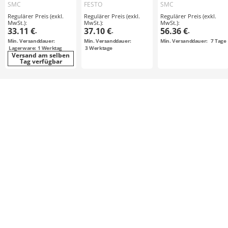
CD85 / ISO 6432 /
Serie /
Serie /
SMC
FESTO
SMC
rund /
Rundzylinder
Gewindeflansch-
Regulärer Preis (exkl.
Regulärer Preis (exkl.
Regulärer Preis (exkl.
Gewindeflansch-
Befestigung /
MwSt.):
MwSt.):
MwSt.):
Befestigung /
doppelt wirkend /
33.11 €
37.10 €
56.36 €
-
-
-
doppelt wirkend
Kolbenstange
Min. Versanddauer:
Min. Versanddauer:
Min. Versanddauer:
7
Tage
einseitig
Lagerware: 1 Werktag
3
Werktage
Versand am selben
Tag verfügbar