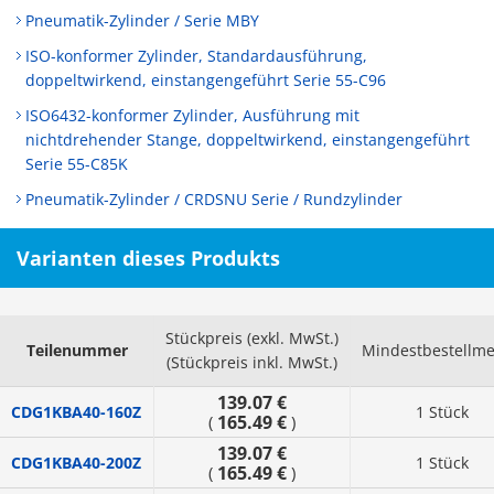
Pneumatik-Zylinder / Serie MBY
ISO-konformer Zylinder, Standardausführung,
doppeltwirkend, einstangengeführt Serie 55-C96
ISO6432-konformer Zylinder, Ausführung mit
nichtdrehender Stange, doppeltwirkend, einstangengeführt
Serie 55-C85K
Pneumatik-Zylinder / CRDSNU Serie / Rundzylinder
Varianten dieses Produkts
Stückpreis (exkl. MwSt.)
Teilenummer
Mindestbestellm
(Stückpreis inkl. MwSt.)
139.07 €
CDG1KBA40-160Z
1 Stück
165.49 €
(
)
139.07 €
CDG1KBA40-200Z
1 Stück
165.49 €
(
)