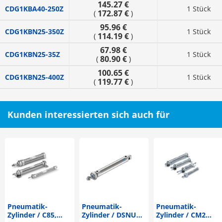
145.27 €
CDG1KBA40-250Z
1 Stück
172.87 €
(
)
95.96 €
CDG1KBN25-350Z
1 Stück
114.19 €
(
)
67.98 €
CDG1KBN25-35Z
1 Stück
80.90 €
(
)
100.65 €
CDG1KBN25-400Z
1 Stück
119.77 €
(
)
Kunden interessierten sich auch für
Pneumatik-
Pneumatik-
Pneumatik-
Zylinder / C85,
Zylinder / DSNU
Zylinder / CM2