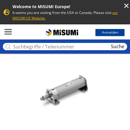
Welcome to MISUMI Europe!
It seems you are visiting from the USA or Canada. Please visit
our
MISUMI US Website.
MISUMI
Anmelden
Suche