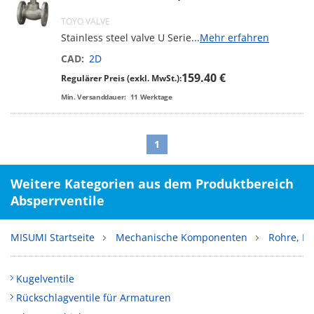
TOYO VALVE
Stainless steel valve U Serie
...
Mehr erfahren
CAD:
2D
159.40 €
Regulärer Preis (exkl. MwSt.):
Min. Versanddauer:
11
Werktage
1
Weitere Kategorien aus dem Produktbereich
Absperrventile
MISUMI Startseite
Mechanische Komponenten
Rohre, Le
Kugelventile
Rückschlagventile für Armaturen