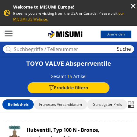
Welcome to MISUMI Europe!
It seems you are visiting from the USA or Canada. Please visit
our
MISUMI US Website.
MISUMI
Anmelden
Suche
TOYO VALVE Absperrventile
Gesamt
15
Artikel
Produkte filtern
Beliebtheit
Frühestes Versanddatum
Günstigster Preis
Hubventil, Typ 100 N - Bronze,