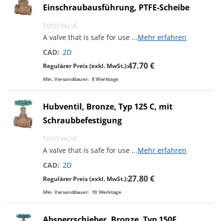
Einschraubausführung, PTFE-Scheibe
TOYO VALVE
A valve that is safe for use
...
Mehr erfahren
CAD:
2D
47.70 €
Regulärer Preis (exkl. MwSt.):
Min. Versanddauer:
8
Werktage
Hubventil, Bronze, Typ 125 C, mit
Schraubbefestigung
TOYO VALVE
A valve that is safe for use
...
Mehr erfahren
CAD:
2D
27.80 €
Regulärer Preis (exkl. MwSt.):
Min. Versanddauer:
10
Werktage
Absperrschieber, Bronze, Typ 150E,