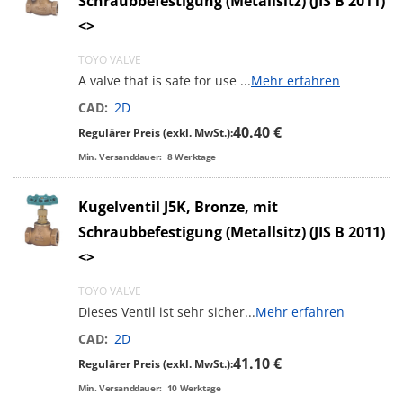
Schraubbefestigung (Metallsitz) (JIS B 2011)
<
>
TOYO VALVE
A valve that is safe for use
...
Mehr erfahren
CAD:
2D
40.40 €
Regulärer Preis (exkl. MwSt.):
Min. Versanddauer:
8
Werktage
Kugelventil J5K, Bronze, mit
Schraubbefestigung (Metallsitz) (JIS B 2011)
<
>
TOYO VALVE
Dieses Ventil ist sehr sicher
...
Mehr erfahren
CAD:
2D
41.10 €
Regulärer Preis (exkl. MwSt.):
Min. Versanddauer:
10
Werktage