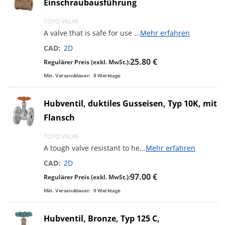
Einschraubausführung
TOYO VALVE
A valve that is safe for use
...
Mehr erfahren
CAD:
2D
25.80 €
Regulärer Preis (exkl. MwSt.):
Min. Versanddauer:
8
Werktage
Hubventil, duktiles Gusseisen, Typ 10K, mit
Flansch
TOYO VALVE
A tough valve resistant to he
...
Mehr erfahren
CAD:
2D
97.00 €
Regulärer Preis (exkl. MwSt.):
Min. Versanddauer:
9
Werktage
Hubventil, Bronze, Typ 125 C,