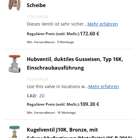
Scheibe
TOYO VALVE
Dieses Ventil ist sehr sicher
...
Mehr erfahren
172.60 €
Regulärer Preis (exkl. MwSt.):
Min. Versanddauer:
9
Werktage
Hubventil, duktiles Gusseisen, Typ 16K,
Einschraubausführung
TOYO VALVE
Use this valve in locations w
...
Mehr erfahren
CAD:
2D
109.30 €
Regulärer Preis (exkl. MwSt.):
Min. Versanddauer:
10
Werktage
Kugelventil J10K, Bronze, mit