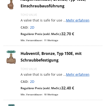
Einschraubausführung
TOYO VALVE
A valve that is safe for use
...
Mehr erfahren
CAD:
2D
32.70 €
Regulärer Preis (exkl. MwSt.):
Min. Versanddauer:
11
Werktage
Hubventil, Bronze, Typ 150E, mit
Schraubbefestigung
TOYO VALVE
A valve that is safe for use
...
Mehr erfahren
CAD:
2D
32.40 €
Regulärer Preis (exkl. MwSt.):
Min. Versanddauer:
10
Werktage