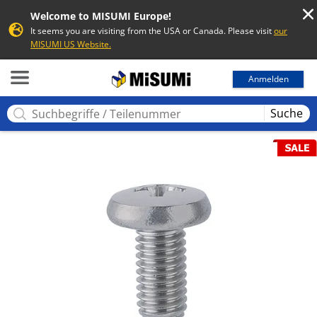
Welcome to MISUMI Europe!
It seems you are visiting from the USA or Canada. Please visit
our
MISUMI US Website.
MISUMI
Anmelden
Suche