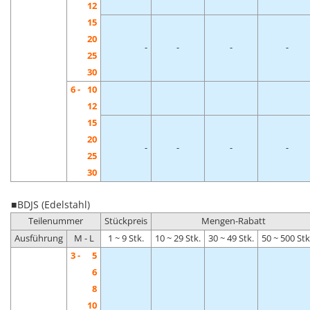
12
15
20
-
-
-
-
25
30
6 -
10
12
15
20
-
-
-
-
25
30
■ BDJS (Edelstahl)
Teilenummer
Stückpreis
Mengen-Rabatt
Ausführung
M - L
1 ~ 9 Stk.
10 ~ 29 Stk.
30 ~ 49 Stk.
50 ~ 500 Stk
3 -
5
6
8
10