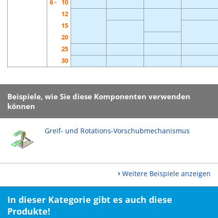
6 -
10
12
15
20
25
30
Beispiele, wie Sie diese Komponenten verwenden
können
Greif- und Rotations-Vorschubmechanismus
Weitere Beispiele anzeigen
In dieser Kategorie gibt es auch diese
Produkte!