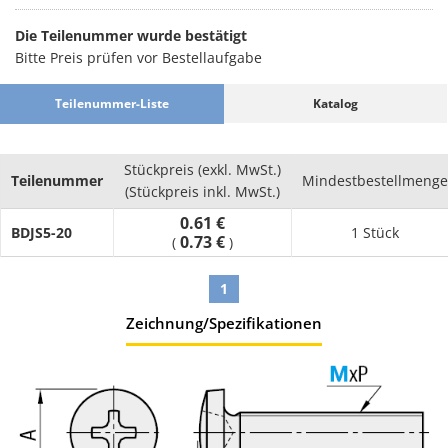
Materiallager fehlen. Unser Sortiment beinhaltet Varianten aus
Stahl und aus Edelstahl. Dieses metrische Regelgewinde (ISO-
Die Teilenummer wurde bestätigt
Gewinde) ist in den Größen 5 - 30 (mm) vorhanden. Folgende
Bitte Preis prüfen vor Bestellaufgabe
Ausführungen sind bezüglich der Oberfläche erhältlich:
Unbehandelt, Chromatiert (III-wertig). Die Gehäuseschrauben
Teilenummer-Liste
Katalog
in unserem Onlineshop sind in unterschiedlichen
Antriebsformen wählbar. In der übergeordneten Kategorie
finden Sie andere Produkte passend für Ihre Anwendung.
Stückpreis (exkl. MwSt.)
Teilenummer
Mindestbestellmenge
(Stückpreis inkl. MwSt.)
0.61 €
BDJS5-20
1 Stück
0.73 €
(
)
1
Zeichnung/Spezifikationen