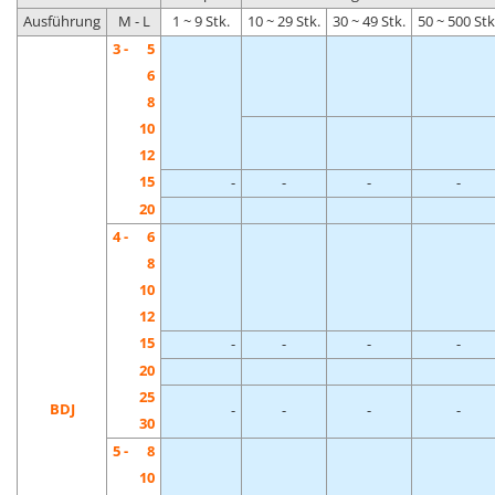
Ausführung
M - L
1 ~ 9 Stk.
10 ~ 29 Stk.
30 ~ 49 Stk.
50 ~ 500 Stk
3 -
5
6
8
10
12
15
-
-
-
-
20
4 -
6
8
10
12
15
-
-
-
-
20
25
BDJ
-
-
-
-
30
5 -
8
10