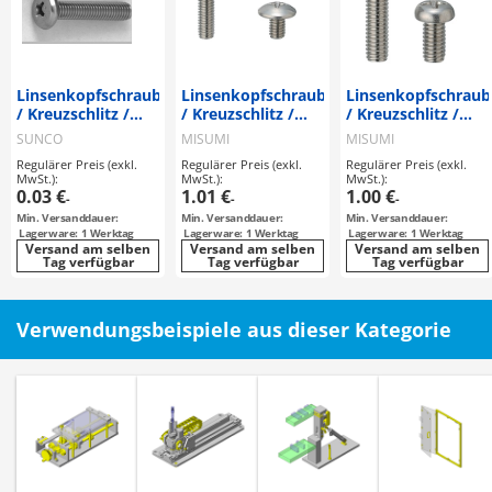
Linsenkopfschrauben
Linsenkopfschrauben
Linsenkopfschrau
/ Kreuzschlitz /
/ Kreuzschlitz /
/ Kreuzschlitz /
Material wählbar /
Stahl, rostfreier
Stahl / rostfreier
SUNCO
MISUMI
MISUMI
Behandlung
Stahl /
Stahl / verchromt
Regulärer Preis (exkl.
Regulärer Preis (exkl.
Regulärer Preis (exkl.
wählbar / CSPBD
unbehandelt,
MwSt.):
MwSt.):
MwSt.):
verzinkt
0.03 €
1.01 €
1.00 €
-
-
-
Min. Versanddauer:
Min. Versanddauer:
Min. Versanddauer:
Lagerware: 1 Werktag
Lagerware: 1 Werktag
Lagerware: 1 Werktag
Versand am selben
Versand am selben
Versand am selben
Tag verfügbar
Tag verfügbar
Tag verfügbar
Verwendungsbeispiele aus dieser Kategorie