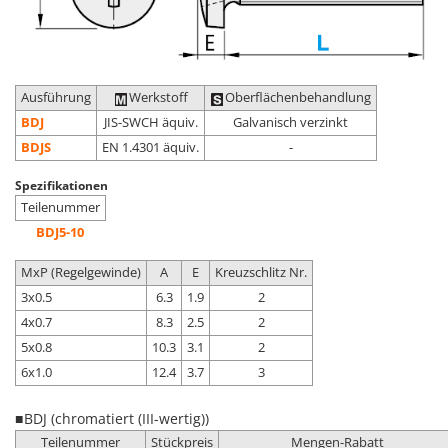
Ausführung
Werkstoff
Oberflächenbehandlung
BDJ
JIS-SWCH äquiv.
Galvanisch verzinkt
BDJS
EN 1.4301 äquiv.
-
Spezifikationen
Teilenummer
BDJ5-10
MxP (Regelgewinde)
A
E
Kreuzschlitz Nr.
3x0.5
6.3
1.9
2
4x0.7
8.3
2.5
2
5x0.8
10.3
3.1
2
6x1.0
12.4
3.7
3
■ BDJ (chromatiert (III-wertig))
Teilenummer
Stückpreis
Mengen-Rabatt