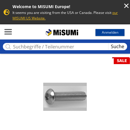
Welcome to MISUMI Europe!
It seems you are visiting from the USA or Canada. Please visit
our
MISUMI US Website.
MISUMI
Anmelden
Suche