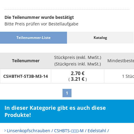
Brauchen Sie neue Linsenkopfschrauben? Dann werfen Sie
einen Blick auf dieses Modell von TOKOSHA K. Unser Sortiment
beinhaltet Varianten aus Stahl. Sie sind verfügbar in den
Die Teilenummer wurde bestätigt
Größen 4 - 70 (mm). Die Oberfläche gibt es unter anderem in
Bitte Preis prüfen vor Bestellaufgabe
den folgenden Ausführungen: Verzinnt, Brüniert, Chromatiert
(III-wertig), Glänzend Verchromt, Chromatiert. Die
Teilenummer-Liste
Katalog
Linsenkopfschrauben in unserem Onlineshop sind in
unterschiedlichen Antriebsformen wählbar. In der
übergeordneten Kategorie finden Sie mehr Produkte passend
Stückpreis (exkl. MwSt.)
für Ihre Anwendung.
Teilenummer
Mindestbest
(Stückpreis inkl. MwSt.)
2.70 €
CSHBTHT-ST3B-M3-14
1 Stü
3.21 €
(
)
1
In dieser Kategorie gibt es auch diese
Produkte!
Linsenkopfschrauben / CSHBTS-□□□-M / Edelstahl /