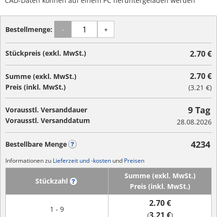
CAD-Daten können auf einem PC heruntergeladen werden
Bestellmenge:
-
+
Stückpreis (exkl. MwSt.)
2.70 €
2.70 €
Summe (exkl. MwSt.)
Preis (inkl. MwSt.)
(
3.21 €
)
9 Tag
Vorausstl. Versanddauer
Vorausstl. Versanddatum
28.08.2026
4234
Bestellbare Menge
?
Informationen zu
Lieferzeit und -kosten
und
Preisen
Summe (exkl. MwSt.)
Stückzahl
?
Preis (inkl. MwSt.)
2.70 €
1 - 9
3.21 €
(
)