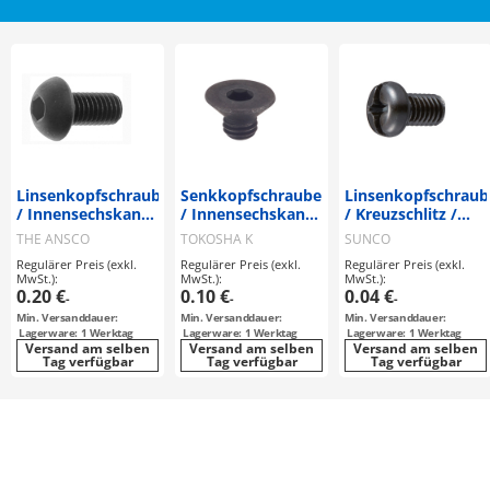
Linsenkopfschrauben
Senkkopfschrauben
Linsenkopfschraub
/ Innensechskant /
/ Innensechskant /
/ Kreuzschlitz /
Stahl /
Stahl / 10.9 /
Schlitz
THE ANSCO
TOKOSHA K
SUNCO
Behandlung
Beschichtung
Regulärer Preis (exkl.
Regulärer Preis (exkl.
Regulärer Preis (exkl.
wählbar /
wählbar /
MwSt.):
MwSt.):
MwSt.):
CSHBTAS
CSHCSHT
0.20 €
0.10 €
0.04 €
-
-
-
Min. Versanddauer:
Min. Versanddauer:
Min. Versanddauer:
Lagerware: 1 Werktag
Lagerware: 1 Werktag
Lagerware: 1 Werktag
Versand am selben
Versand am selben
Versand am selben
Tag verfügbar
Tag verfügbar
Tag verfügbar