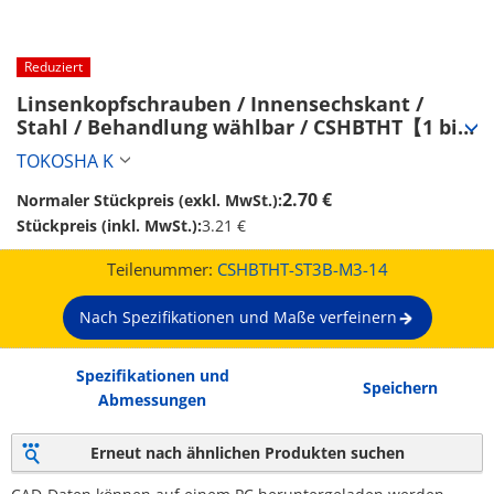
Reduziert
Linsenkopfschrauben / Innensechskant / 
Stahl / Behandlung wählbar / CSHBTHT【1 bis 
1,000 Stück】 (CSHBTHT-ST3B-M3-14)
TOKOSHA K
2.70 €
Normaler Stückpreis (exkl. MwSt.):
Stückpreis (inkl. MwSt.):
3.21 €
Teilenummer:
CSHBTHT-ST3B-M3-14
Nach Spezifikationen und Maße verfeinern
Spezifikationen und
Speichern
Abmessungen
Erneut nach ähnlichen Produkten suchen