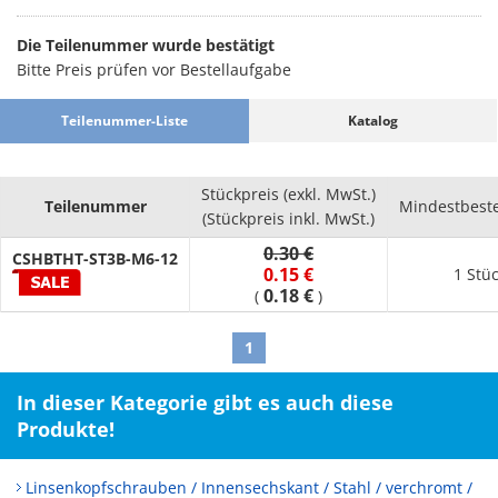
einen Blick auf dieses Modell von TOKOSHA K. Unser Sortiment
beinhaltet Varianten aus Stahl. Sie sind verfügbar in den
Die Teilenummer wurde bestätigt
Größen 4 - 70 (mm). Die Oberfläche gibt es unter anderem in
Bitte Preis prüfen vor Bestellaufgabe
den folgenden Ausführungen: Verzinnt, Brüniert, Chromatiert
(III-wertig), Glänzend Verchromt, Chromatiert. Die
Teilenummer-Liste
Katalog
Linsenkopfschrauben in unserem Onlineshop sind in
unterschiedlichen Antriebsformen wählbar. In der
übergeordneten Kategorie finden Sie mehr Produkte passend
Stückpreis (exkl. MwSt.)
für Ihre Anwendung.
Teilenummer
Mindestbest
(Stückpreis inkl. MwSt.)
0.30 €
CSHBTHT-ST3B-M6-12
0.15 €
1 Stü
0.18 €
(
)
1
In dieser Kategorie gibt es auch diese
Produkte!
Linsenkopfschrauben / Innensechskant / Stahl / verchromt /