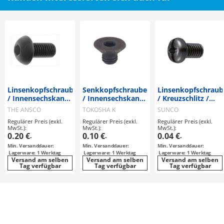
Linsenkopfschrauben
Senkkopfschrauben
Linsenkopfschraub
/ Innensechskant /
/ Innensechskant /
/ Kreuzschlitz /
Stahl /
Stahl / 10.9 /
Schlitz
THE ANSCO
TOKOSHA K
SUNCO
Behandlung
Beschichtung
Regulärer Preis (exkl.
Regulärer Preis (exkl.
Regulärer Preis (exkl.
wählbar /
wählbar /
MwSt.):
MwSt.):
MwSt.):
CSHBTAS
CSHCSHT
0.20 €
0.10 €
0.04 €
-
-
-
Min. Versanddauer:
Min. Versanddauer:
Min. Versanddauer:
Lagerware: 1 Werktag
Lagerware: 1 Werktag
Lagerware: 1 Werktag
Versand am selben
Versand am selben
Versand am selben
Tag verfügbar
Tag verfügbar
Tag verfügbar