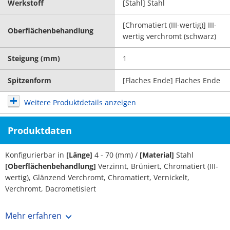
Werkstoff
[Stahl] Stahl
[Chromatiert (III-wertig)] III-
Oberflächenbehandlung
wertig verchromt (schwarz)
Steigung (mm)
1
Spitzenform
[Flaches Ende] Flaches Ende
Weitere Produktdetails anzeigen
Produktdaten
Konfigurierbar in
[Länge]
4 - 70 (mm) /
[Material]
Stahl
[Oberflächenbehandlung]
Verzinnt, Brüniert, Chromatiert (III-
wertig), Glänzend Verchromt, Chromatiert, Vernickelt,
Verchromt, Dacrometisiert
Mehr erfahren
Brauchen Sie neue Linsenkopfschrauben? Dann werfen Sie