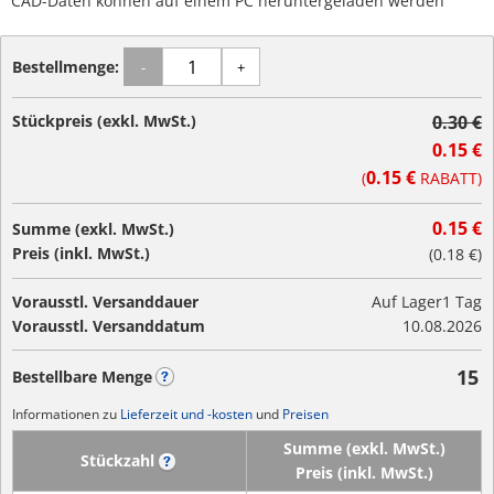
CAD-Daten können auf einem PC heruntergeladen werden
Bestellmenge:
-
+
Stückpreis (exkl. MwSt.)
0.30 €
0.15 €
0.15 €
(
RABATT)
0.15 €
Summe (exkl. MwSt.)
Preis (inkl. MwSt.)
(
0.18 €
)
Vorausstl. Versanddauer
Auf Lager
1 Tag
Vorausstl. Versanddatum
10.08.2026
15
Bestellbare Menge
?
Informationen zu
Lieferzeit und -kosten
und
Preisen
Summe (exkl. MwSt.)
Stückzahl
?
Preis (inkl. MwSt.)