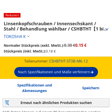
Reduziert
Linsenkopfschrauben / Innensechskant / 
Stahl / Behandlung wählbar / CSHBTHT【1 bis 
1,000 Stück】 (CSHBTHT-ST3B-M6-12)
TOKOSHA K
0.30 €
0.15 €
Normaler Stückpreis (exkl. MwSt.):
Stückpreis (inkl. MwSt.):
0.18 €
Teilenummer:
CSHBTHT-ST3B-M6-12
Nach Spezifikationen und Maße verfeinern
Spezifikationen und
Speichern
Abmessungen
Erneut nach ähnlichen Produkten suchen