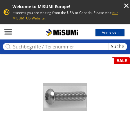
Welcome to MISUMI Europe!
It seems you are visiting from the USA or Canada. Please visit
our
MISUMI US Website.
MISUMI
Anmelden
Suche