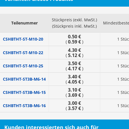
Stückpreis (exkl. MwSt.)
Teilenummer
Mindestbest
(Stückpreis inkl. MwSt.)
0.50 €
CSHBTHT-ST-M10-20
1 Stü
0.59 €
(
)
4.30 €
CSHBTHT-ST-M10-22
1 Stü
5.12 €
(
)
3.50 €
CSHBTHT-ST-M10-25
1 Stü
4.17 €
(
)
3.40 €
CSHBTHT-ST3B-M6-14
1 Stü
4.05 €
(
)
3.10 €
CSHBTHT-ST3B-M6-15
1 Stü
3.69 €
(
)
3.00 €
CSHBTHT-ST3B-M6-16
1 Stü
3.57 €
(
)
Kunden interessierten sich auch für