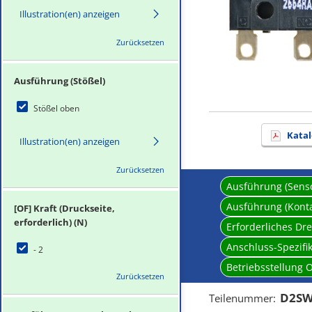
Illustration(en) anzeigen
Zurücksetzen
Ausführung (Stößel)
Stößel oben
Katal
Illustration(en) anzeigen
Zurücksetzen
Ausführung (Sens
Ausführung (Kont
[OF] Kraft (Druckseite,
erforderlich) (N)
Erforderliches D
Anschluss-Spezifi
- 2
Betriebsstellung 
Zurücksetzen
D2SW
Teilenummer
: