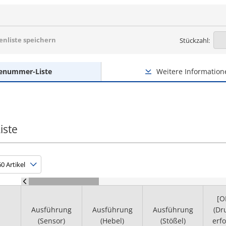
nliste speichern
Stückzahl:
lenummer-Liste
Weitere Information
iste
[O
Ausführung
Ausführung
Ausführung
(Dr
(Sensor)
(Hebel)
(Stößel)
erfo