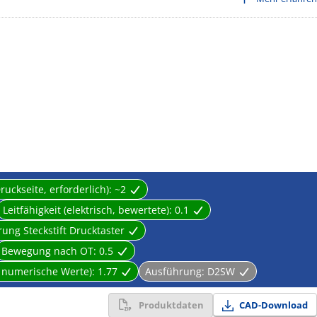
ental resistance such as automobiles, automatic vending machine,
heater, air-conditioner, and industrial machinery.
ard products
Druckseite, erforderlich):
~2
Leitfähigkeit (elektrisch, bewertete):
0.1
ung Steckstift Drucktaster
Bewegung nach OT:
0.5
te numerische Werte):
1.77
Ausführung:
D2SW
Produktdaten
CAD-Download