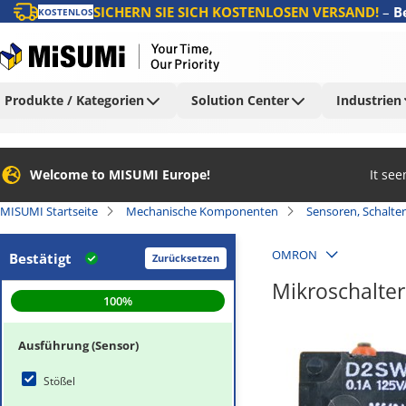
SICHERN SIE SICH KOSTENLOSEN VERSAND!
–
B
KOSTENLOS
Produkte / Kategorien
Solution Center
Industrien
Welcome to MISUMI Europe!
It se
MISUMI Startseite
Mechanische Komponenten
Sensoren, Schalter
OMRON
Bestätigt
Zurücksetzen
Mikroschalter
100
%
Ausführung (Sensor)
Stößel