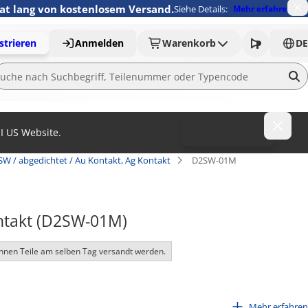
nat lang von kostenlosem Versand.
Siehe Details:
Mehr erfahren
strieren
Anmelden
Warenkorb
DE
MI US Website.
To MISUMI US
SW / abgedichtet / Au Kontakt, Ag Kontakt
D2SW-01M
ontakt (D2SW-01M)
nnen Teile am selben Tag versandt werden.
th ultra compact size.
Mehr erfahren