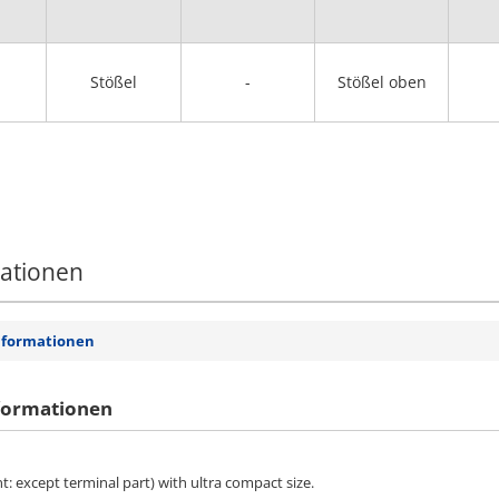
Stößel
-
Stößel oben
mationen
nformationen
formationen
nt: except terminal part) with ultra compact size.