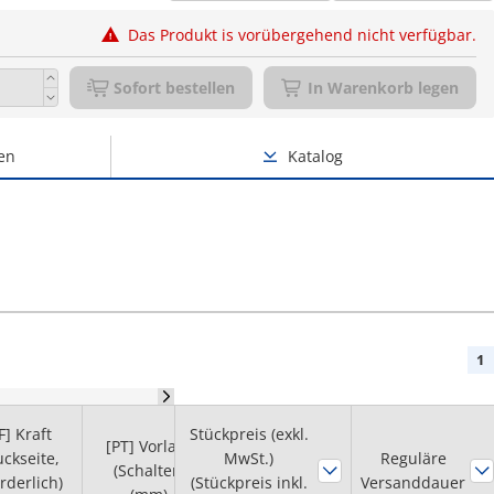
Das Produkt is vorübergehend nicht verfügbar.
Sofort bestellen
In Warenkorb legen
en
Katalog
1
F] Kraft
Stückpreis (exkl.
[PT] Vorlauf
uckseite,
MwSt.)
Ausführung
Werkstoff
Reguläre
(Schalter)
rderlich)
(Stückpreis inkl.
(Kontaktpunkt)
Versanddauer
(Kontakt)