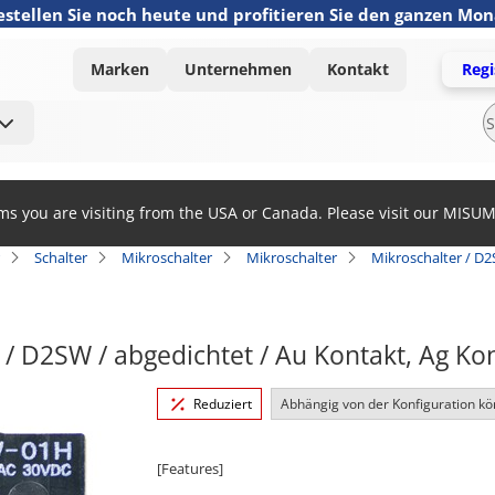
estellen Sie noch heute und profitieren Sie den ganzen Mo
Marken
Unternehmen
Kontakt
Regi
ems you are visiting from the USA or Canada. Please visit our MISU
Schalter
Mikroschalter
Mikroschalter
Mikroschalter / D2
 / D2SW / abgedichtet / Au Kontakt, Ag K
Reduziert
Abhängig von der Konfiguration kö
[Features]
· Seal type (IP67 compliant: except terminal part) wi