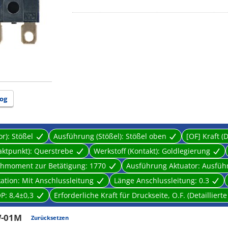
· Stable sealing is ensured by using epoxy resin.
· Possible to use at watery places and dusty places.
· Compliant to the applications requiring environm
refrigerator, ice-maker, bathroom equipment, water 
· Also supports UL, CSA, VDE acquired safety stand
og
or):
Stößel
Ausführung (Stößel):
Stößel oben
[OF] Kraft (
aktpunkt):
Querstrebe
Werkstoff (Kontakt):
Goldlegierung
rehmoment zur Betätigung:
1770
Ausführung Aktuator:
Ausführ
kation:
Mit Anschlussleitung
Länge Anschlussleitung:
0.3
OP:
8,4±0,3
Erforderliche Kraft für Druckseite, O.F. (Detaillier
-01M
Zurücksetzen