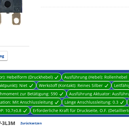
· Stable sealing is ensured by using epoxy resin.
· Possible to use at watery places and dusty places.
· Compliant to the applications requiring environm
refrigerator, ice-maker, bathroom equipment, water 
· Also supports UL, CSA, VDE acquired safety stand
og
or):
Hebelform (Druckhebel)
Ausführung (Hebel):
Rollenhebel
aktpunkt):
Niet
Werkstoff (Kontakt):
Reines Silber
Leitfähi
rehmoment zur Betätigung:
590
Ausführung Aktuator:
Ausführu
kation:
Mit Anschlussleitung
Länge Anschlussleitung:
0.3
OP:
10,7±0,8
Erforderliche Kraft für Druckseite, O.F. (Detailli
-3L3M
Zurücksetzen