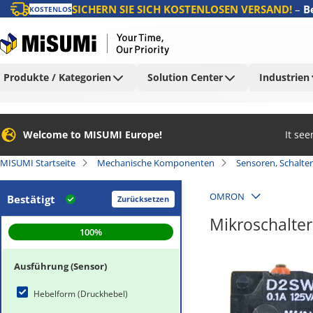
SICHERN SIE SICH KOSTENLOSEN VERSAND!
–
B
KOSTENLOS
Produkte / Kategorien
Solution Center
Industrien
Welcome to MISUMI Europe!
It se
MISUMI Startseite
Mechanische Komponenten
Sensoren, Schalter
OMRON
Bestätigt
Zurücksetzen
Mikroschalter
100
%
Ausführung (Sensor)
Hebelform (Druckhebel)