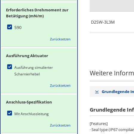
Erforderliches Drehmoment zur
Betätigung (mN/m)
D2SW-3L3M
590
Zurücksetzen
Ausführung Aktuator
Ausführung simulierter
Weitere Infor
Scharnierhebel
Zurücksetzen
Grundlegende I
Anschluss-Spezifikation
Grundlegende In
Mit Anschlussleitung
[Features]
Zurücksetzen
· Seal type (IP67 complia