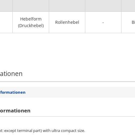
Hebelform
Rollenhebel
-
B
(Druckhebel)
mationen
nformationen
formationen
nt: except terminal part) with ultra compact size.