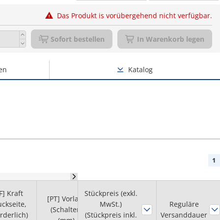
Das Produkt is vorübergehend nicht verfügbar.
Sofort bestellen
In Warenkorb legen
en
Katalog
1
F] Kraft
Stückpreis (exkl.
[PT] Vorlauf
uckseite,
MwSt.)
Ausführung
Werkstoff
Reguläre
(Schalter)
rderlich)
(Stückpreis inkl.
(Kontaktpunkt)
Versanddauer
(Kontakt)