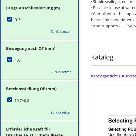
· Stable sealing is ensur
· Possible to use at wate
Länge Anschlussleitung (m)
· Compliant to the appli
0.3
heater, air-conditioner, 
· Also supports UL, CSA,
Zurücksetzen
Bewegung nach OT (mm)
Katalog
1.0
Zurücksetzen
Katalogansicht zurückse
Betriebsstellung OP (mm)
10,7±0,8
Zurücksetzen
Erforderliche Kraft für
Druckseite, O.F. (Detaillierte