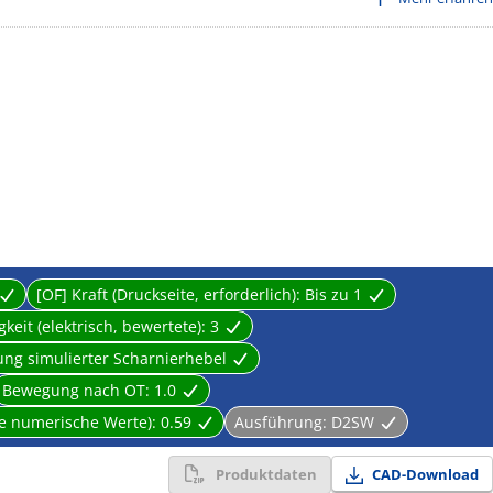
ental resistance such as automobiles, automatic vending machine,
heater, air-conditioner, and industrial machinery.
ard products
[OF] Kraft (Druckseite, erforderlich):
Bis zu 1
gkeit (elektrisch, bewertete):
3
ng simulierter Scharnierhebel
Bewegung nach OT:
1.0
erte numerische Werte):
0.59
Ausführung:
D2SW
Produktdaten
CAD-Download