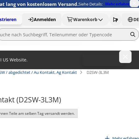
nat lang von kostenlosem Versand.
Siehe Details:
Mehr erfahren
strieren
Anmelden
Warenkorb
DE
MI US Website.
To MISUMI US
SW / abgedichtet / Au Kontakt, Ag Kontakt
D2SW-3L3M
ontakt (D2SW-3L3M)
nnen Teile am selben Tag versandt werden.
th ultra compact size.
Mehr erfahren