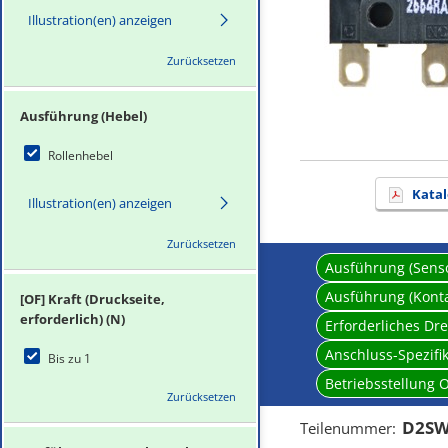
Illustration(en) anzeigen
Zurücksetzen
Ausführung (Hebel)
Rollenhebel
Katal
Illustration(en) anzeigen
Zurücksetzen
Ausführung (Sens
Ausführung (Kont
[OF] Kraft (Druckseite,
erforderlich) (N)
Erforderliches D
Anschluss-Spezifi
Bis zu 1
Betriebsstellung 
Zurücksetzen
D2SW
Teilenummer
: