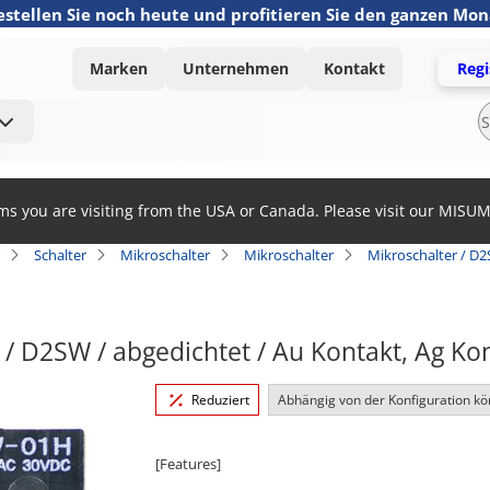
estellen Sie noch heute und profitieren Sie den ganzen Mo
Marken
Unternehmen
Kontakt
Regi
ems you are visiting from the USA or Canada. Please visit our MISU
Schalter
Mikroschalter
Mikroschalter
Mikroschalter / D2
 / D2SW / abgedichtet / Au Kontakt, Ag K
Reduziert
Abhängig von der Konfiguration kö
[Features]
· Seal type (IP67 compliant: except terminal part) wi