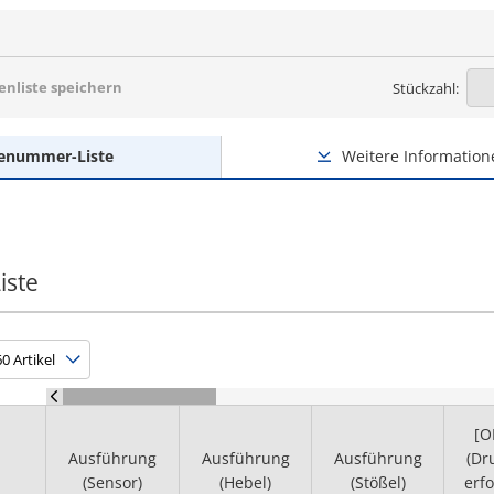
nliste speichern
Stückzahl:
lenummer-Liste
Weitere Information
iste
[O
Ausführung
Ausführung
Ausführung
(Dr
(Sensor)
(Hebel)
(Stößel)
erfo