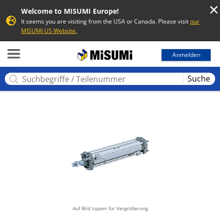
Welcome to MISUMI Europe!
It seems you are visiting from the USA or Canada. Please visit
our
MISUMI US Website.
MISUMI
Anmelden
Suche
Auf Bild tippen für Vergrößerung