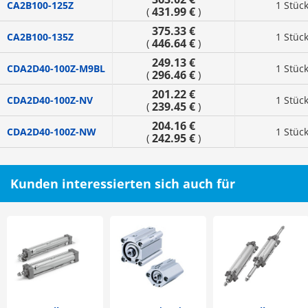
CA2B100-125Z
1 Stüc
431.99 €
(
)
375.33 €
CA2B100-135Z
1 Stüc
446.64 €
(
)
249.13 €
CDA2D40-100Z-M9BL
1 Stüc
296.46 €
(
)
201.22 €
CDA2D40-100Z-NV
1 Stüc
239.45 €
(
)
204.16 €
CDA2D40-100Z-NW
1 Stüc
242.95 €
(
)
Kunden interessierten sich auch für