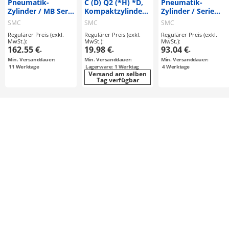
Pneumatik-
C (D) Q2 (*H) *D,
Pneumatik-
Zylinder / MB Serie
Kompaktzylinder,
Zylinder / Serie
/ Stirngewinde-
doppeltwirkend,
C96 / doppelt
SMC
SMC
SMC
Befestigung /
einseitige
wirkend, einfach
Regulärer Preis (exkl.
Regulärer Preis (exkl.
Regulärer Preis (exkl.
doppelt wirkend /
Kolbenstange,
wirkend
MwSt.):
MwSt.):
MwSt.):
Kolbenstange
auch für
162.55 €
19.98 €
93.04 €
-
-
-
einseitig
Niederdruckhydraulik
Min. Versanddauer:
Min. Versanddauer:
Min. Versanddauer:
11
Werktage
Lagerware: 1 Werktag
4
Werktage
Versand am selben
Tag verfügbar