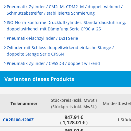
Pneumatik-Zylinder / CM2□M, CDM2□M / doppelt wirkend /
Schmutzabstreifer / stabilisierte Schmierung
ISO-Norm-konforme Druckluftzylinder, Standardausführung,
doppeltwirkend, mit Dämpfung Serie CP96 ø125
Pneumatik-Flachzylinder / DZH Serie
Zylinder mit Schloss doppeltwirkend einfache Stange /
doppelte Stange Serie CP96N
Pneumatik-Zylinder / C95SDB / doppelt wirkend
Varianten dieses Produkts
Stückpreis (exkl. MwSt.)
Teilenummer
Mindestbeste
(Stückpreis inkl. MwSt.)
947.91 €
CA2B100-1200Z
1 Stüc
1,128.01 €
(
)
363.02 €