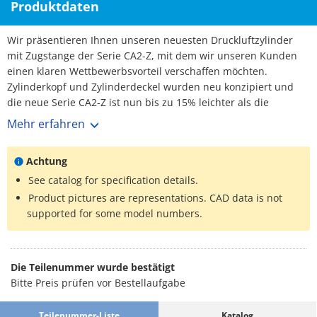
Produktdaten
Wir präsentieren Ihnen unseren neuesten Druckluftzylinder
mit Zugstange der Serie CA2-Z, mit dem wir unseren Kunden
einen klaren Wettbewerbsvorteil verschaffen möchten.
Zylinderkopf und Zylinderdeckel wurden neu konzipiert und
die neue Serie CA2-Z ist nun bis zu 15% leichter als die
Vorgängermodelle. Die Leistung wurde des Weiteren dank der
Mehr erfahren
Einführung eines Einstellbereichs mit drei Umdrehungen der
Dämpfungseinstelldrossel sowie einer einfacheren
Achtung
Feineinstellung der Dämpfung verbessert, die für einen
gleichmäßigeren Betrieb am Hubende und für geringere
See catalog for specification details.
Arbeitskosten beim Einstellen der Zylindergeschwindigkeit
Product pictures are representations. CAD data is not
sorgt. Die neue Serie ist mit einer Vielzahl verschiedener
supported for some model numbers.
Befestigungselemente sowie mit kompaktem oder
magnetfeldresistentem Signalgeber erhältlich, die auf 4
Zugstangen montiert werden können. Neben der großen Zahl
Die Teilenummer wurde bestätigt
an Standardprodukten sind auch viele Bestelloptionen
Bitte Preis prüfen vor Bestellaufgabe
verfügbar. Somit eignet sich die Serie CA2-Z perfekt für die
verschiedensten Branchen.
Teilenummer-Liste
Katalog