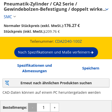
Pneumatik-Zylinder / CA2 Serie / 
Gewindebolzen-Befestigung / doppelt wirkend 
/ Kolbenstange einseitig (CDA2D40-100Z)
SMC
176.27 €
Normaler Stückpreis (exkl. MwSt.):
Stückpreis (inkl. MwSt.):
209.76 €
Teilenummer:
CDA2D40-100Z
Nach Spezifikationen und Maße verfeinern
Spezifikationen und
Speichern
Abmessungen
Erneut nach ähnlichen Produkten suchen
CAD-Daten können auf einem PC heruntergeladen werden
Bestellmenge:
-
+