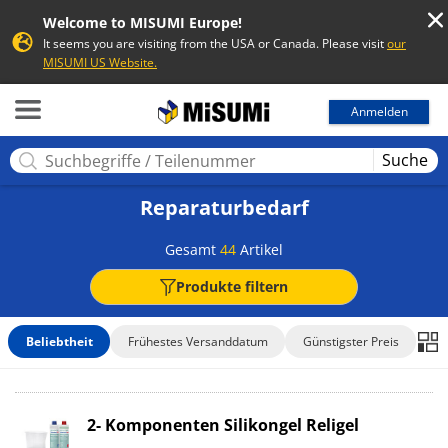
Welcome to MISUMI Europe!
It seems you are visiting from the USA or Canada. Please visit
our
MISUMI US Website.
MISUMI
Anmelden
Suche
Reparaturbedarf
Gesamt
44
Artikel
Produkte filtern
Beliebtheit
Frühestes Versanddatum
Günstigster Preis
2- Komponenten Silikongel Religel