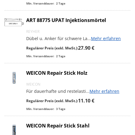
Min. Versanddauer:
2
Tage
ART 88775 UPAT Injektionsmörtel
REYHER
Dübel u. Anker für schwere La
...
Mehr erfahren
27.90 €
Regulärer Preis (exkl. MwSt.):
Min. Versanddauer:
2
Tage
WEICON Repair Stick Holz
WEICON
Für dauerhafte und restelasti
...
Mehr erfahren
11.10 €
Regulärer Preis (exkl. MwSt.):
Min. Versanddauer:
3
Tage
WEICON Repair Stick Stahl