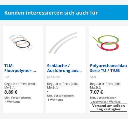
Kunden interessierten sich auch für
TLM,
Schläuche /
Polyurethanschlau
Fluorpolymer-
Ausführung aus
Serie TU / TIUB
Schläuche,
Fluor-Kunststoff
SMC
MISUMI
SMC
Metrisch
Regulärer Preis (exkl.
Regulärer Preis (exkl.
Regulärer Preis (exkl.
MwSt.):
MwSt.):
MwSt.):
8.89 €
-
7.07 €
-
-
Min. Versanddauer:
Min. Versanddauer:
Min. Versanddauer:
8
Werktage
4
Werktage
Lagerware: 1 Werktag
Versand am selben
Tag verfügbar