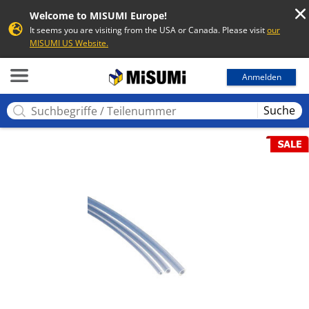
Welcome to MISUMI Europe!
It seems you are visiting from the USA or Canada. Please visit
our
MISUMI US Website.
MISUMI
Anmelden
Suche