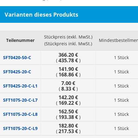
Varianten dieses Produkts
Stückpreis (exkl. MwSt.)
Teilenummer
Mindestbestellme
(Stückpreis inkl. MwSt.)
366.20 €
SFT0420-50-C
1 Stück
435.78 €
(
)
141.90 €
SFT0425-20-C
1 Stück
168.86 €
(
)
7.00 €
SFT0425-20-C-L1
1 Stück
8.33 €
(
)
142.20 €
SFT1075-20-C-L7
1 Stück
169.22 €
(
)
162.50 €
SFT1075-20-C-L8
1 Stück
193.38 €
(
)
182.80 €
SFT1075-20-C-L9
1 Stück
217.53 €
(
)