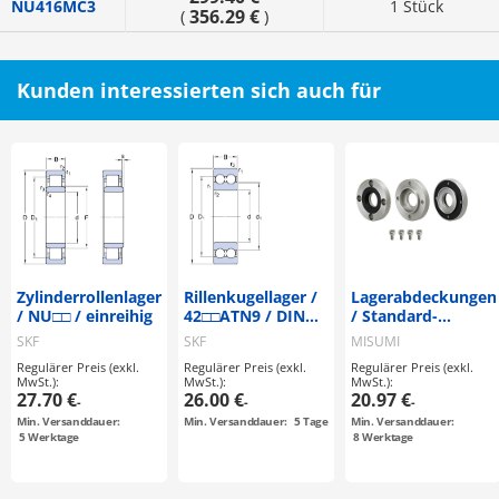
NU416MC3
1 Stück
356.29 €
(
)
Kunden interessierten sich auch für
Zylinderrollenlager
Rillenkugellager /
Lagerabdeckungen
/ NU□□ / einreihig
42□□ATN9 / DIN
/ Standard-
625 / zweireihig /
Ausführung / Mit
SKF
SKF
MISUMI
CN
Dichtung
Regulärer Preis (exkl.
Regulärer Preis (exkl.
Regulärer Preis (exkl.
MwSt.):
MwSt.):
MwSt.):
27.70 €
26.00 €
20.97 €
-
-
-
Min. Versanddauer:
Min. Versanddauer:
5
Tage
Min. Versanddauer:
5
Werktage
8
Werktage