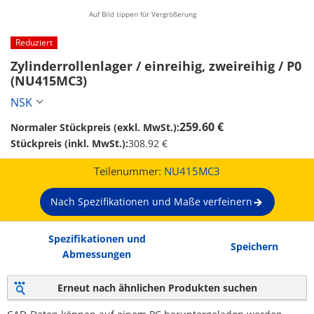
Auf Bild tippen für Vergrößerung
Reduziert
Zylinderrollenlager / einreihig, zweireihig / P0 
(NU415MC3)
NSK
259.60 €
Normaler Stückpreis (exkl. MwSt.):
Stückpreis (inkl. MwSt.):
308.92 €
Teilenummer:
NU415MC3
Nach Spezifikationen und Maße verfeinern
Spezifikationen und
Speichern
Abmessungen
Erneut nach ähnlichen Produkten suchen