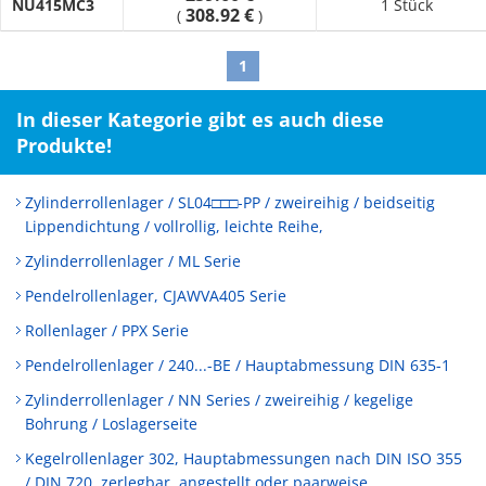
NU415MC3
1 Stück
308.92 €
(
)
1
In dieser Kategorie gibt es auch diese
Produkte!
Zylinderrollenlager / SL04□□□-PP / zweireihig / beidseitig
Lippendichtung / vollrollig, leichte Reihe,
Zylinderrollenlager / ML Serie
Pendelrollenlager, CJAWVA405 Serie
Rollenlager / PPX Serie
Pendelrollenlager / 240...-BE / Hauptabmessung DIN 635-1
Zylinderrollenlager / NN Series / zweireihig / kegelige
Bohrung / Loslagerseite
Kegelrollenlager 302, Hauptabmessungen nach DIN ISO 355
/ DIN 720, zerlegbar, angestellt oder paarweise