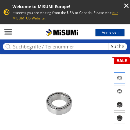
Welcome to MISUMI Europe!
It seems you are visiting from the USA or Canada. Please visit
our
MISUMI US Website.
MISUMI
Anmelden
Suche