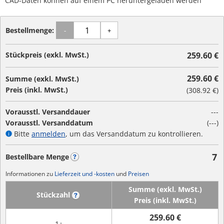
CAD-Daten können auf einem PC heruntergeladen werden
Bestellmenge:
-
+
Stückpreis (exkl. MwSt.)
259.60 €
259.60 €
Summe (exkl. MwSt.)
Preis (inkl. MwSt.)
(
308.92 €
)
Vorausstl. Versanddauer
---
Vorausstl. Versanddatum
(---)
Bitte
anmelden
, um das Versanddatum zu kontrollieren.
7
Bestellbare Menge
?
Informationen zu
Lieferzeit und -kosten
und
Preisen
Summe (exkl. MwSt.)
Stückzahl
?
Preis (inkl. MwSt.)
259.60 €
1+