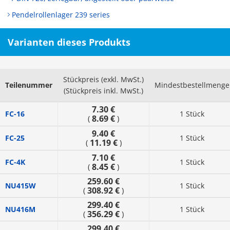
Pendelrollenlager 239 series
Varianten dieses Produkts
Stückpreis (exkl. MwSt.)
Teilenummer
Mindestbestellmenge
(Stückpreis inkl. MwSt.)
7.30 €
FC-16
1 Stück
8.69 €
(
)
9.40 €
FC-25
1 Stück
11.19 €
(
)
7.10 €
FC-4K
1 Stück
8.45 €
(
)
259.60 €
NU415W
1 Stück
308.92 €
(
)
299.40 €
NU416M
1 Stück
356.29 €
(
)
299.40 €