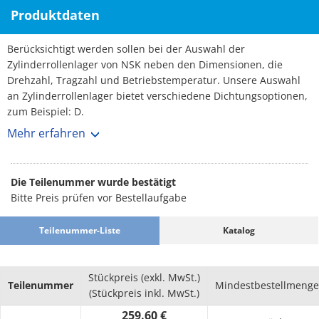
Produktdaten
Berücksichtigt werden sollen bei der Auswahl der
Zylinderrollenlager von NSK neben den Dimensionen, die
Drehzahl, Tragzahl und Betriebstemperatur. Unsere Auswahl
an Zylinderrollenlager bietet verschiedene Dichtungsoptionen,
zum Beispiel: D.
Mehr erfahren
Herstellerdetails:
Zylinderrollenlager eignen sich für Anwendungen mit hohen
Drehzahlen, da die Reibung zwischen den Wälzkörpern und
Die Teilenummer wurde bestätigt
dem Spurkranz des Laufrades gering ist.
Bitte Preis prüfen vor Bestellaufgabe
Teilenummer-Liste
Katalog
Stückpreis (exkl. MwSt.)
Teilenummer
Mindestbestellmenge
(Stückpreis inkl. MwSt.)
259.60 €