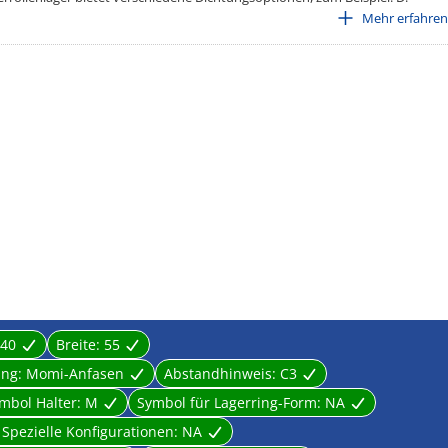
Mehr erfahren
mit hohen Drehzahlen, da die Reibung zwischen den Wälzkörpern und dem
40
Breite:
55
ung:
Momi-Anfasen
Abstandhinweis:
C3
mbol Halter:
M
Symbol für Lagerring-Form:
NA
Spezielle Konfigurationen:
NA