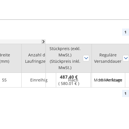
1
Stückpreis (exkl.
Breite
Anzahl der
MwSt.)
Außenring,
Reguläre
Halterung
(mm)
Laufringzeilen
(Stückpreis inkl.
Ausführung
Versanddauer
MwSt.)
487.40 €
55
Einreihig
Flach
Momi-Anfasen
10 Werktage
(
580.01 €
)
1