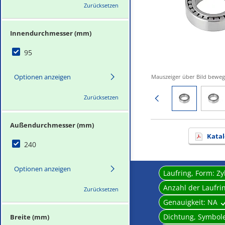
Zurücksetzen
Innendurchmesser (mm)
95
Optionen anzeigen
Mauszeiger über Bild bewe
Vorige Seite
Zurücksetzen
Außendurchmesser (mm)
Katal
240
Optionen anzeigen
Laufring, Form:
Zy
Anzahl der Laufri
Zurücksetzen
Genauigkeit:
NA
Dichtung, Symbol
Breite (mm)