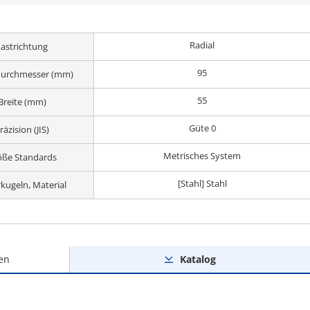
Radial
Lastrichtung
95
urchmesser (mm)
55
Breite (mm)
Güte 0
räzision (JIS)
Metrisches System
öße Standards
[Stahl] Stahl
kugeln, Material
en
Katalog