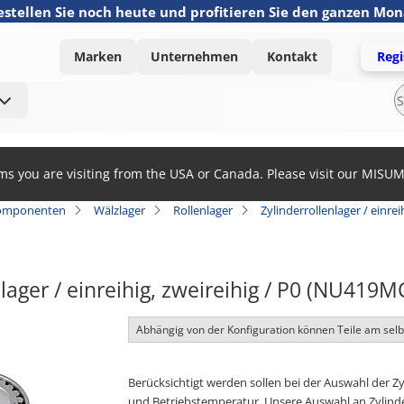
estellen Sie noch heute und profitieren Sie den ganzen Mo
Marken
Unternehmen
Kontakt
Regi
ems you are visiting from the USA or Canada. Please visit our MISU
omponenten
Wälzlager
Rollenlager
Zylinderrollenlager / einrei
lager / einreihig, zweireihig / P0 (NU419M
Abhängig von der Konfiguration können Teile am sel
Berücksichtigt werden sollen bei der Auswahl der Z
und Betriebstemperatur. Unsere Auswahl an Zylinder