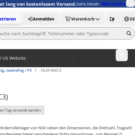
nat lang von kostenlosem Versand.
Siehe Details:
Mehr erfahren
strieren
Anmelden
Warenkorb
DE
MI US Website.
To MISUMI US
hig, zweireihig / P0
NU419MC3
C3)
ben Tag versandt werden.
ylinderrollenlager von NSK neben den Dimensionen, die Drehzahl, Tragzahl
rollenlager bietet verschiedene Dichtungsoptionen, zum Beispiel: D.