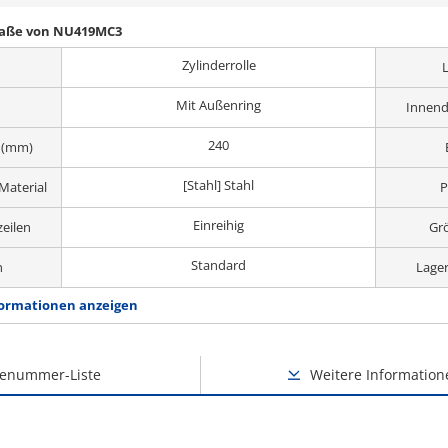
Maße von NU419MC3
Zylinderrolle
Mit Außenring
Innend
240
 (mm)
[Stahl] Stahl
Material
P
Einreihig
zeilen
Gr
Standard
n
Lager
ormationen anzeigen
lenummer-Liste
Weitere Information