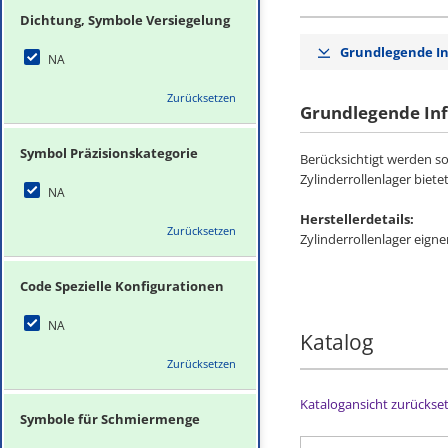
Dichtung, Symbole Versiegelung
Grundlegende I
NA
Zurücksetzen
Grundlegende In
Symbol Präzisionskategorie
Berücksichtigt werden so
Zylinderrollenlager biet
NA
Herstellerdetails:
Zurücksetzen
Zylinderrollenlager eig
Code Spezielle Konfigurationen
NA
Katalog
Zurücksetzen
Katalogansicht zurückse
Symbole für Schmiermenge