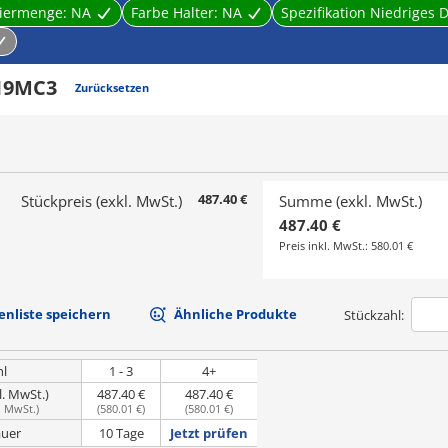
miermenge:
NA
Farbe Halter:
NA
Spezifikation Niedrige
19MC3
Zurücksetzen
487.40 €
Stückpreis (exkl. MwSt.)
Summe (exkl. MwSt.)
487.40 €
Preis inkl. MwSt.:
580.01 €
nliste speichern
Ähnliche Produkte
Stückzahl:
hl
1 - 3
4+
l. MwSt.)
487.40 €
487.40 €
. MwSt.
)
(
580.01 €
)
(
580.01 €
)
uer
10 Tage
Jetzt prüfen