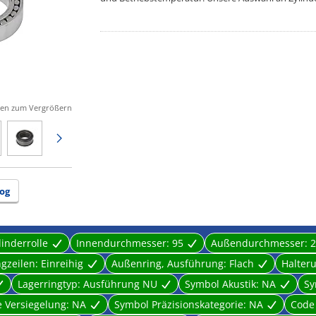
Herstellerdetails:
Zylinderrollenlager eignen sich für Anwendungen 
Spurkranz des Laufrades gering ist.
gen zum Vergrößern
Nächste Seite
og
linderrolle
Innendurchmesser:
95
Außendurchmesser:
2
ngzeilen:
Einreihig
Außenring, Ausführung:
Flach
Halter
Lagerringtyp:
Ausführung NU
Symbol Akustik:
NA
Sy
e Versiegelung:
NA
Symbol Präzisionskategorie:
NA
Code 