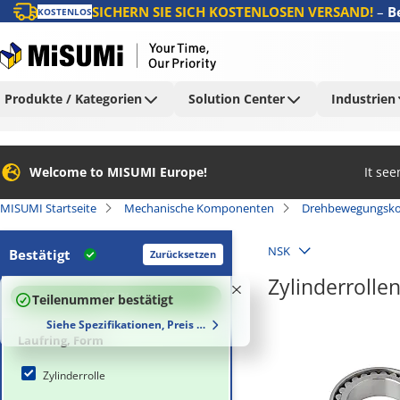
SICHERN SIE SICH KOSTENLOSEN VERSAND!
–
B
KOSTENLOS
Produkte / Kategorien
Solution Center
Industrien
Welcome to MISUMI Europe!
It se
MISUMI Startseite
Mechanische Komponenten
Drehbewegungsk
NSK
Bestätigt
Zurücksetzen
Zylinderrollen
100
%
Teilenummer bestätigt
Siehe Spezifikationen, Preis und Lieferzeiten
Laufring, Form
Zylinderrolle