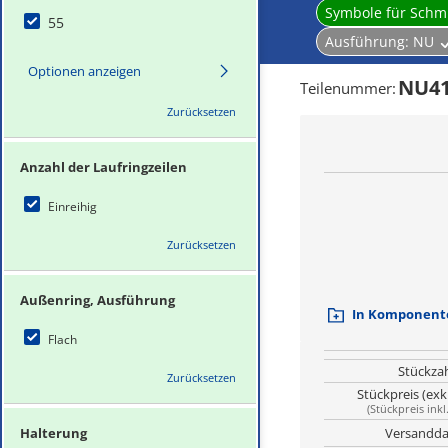
Symbole für Sch
55
Ausführung:
NU
Optionen anzeigen
NU4
Teilenummer
:
Zurücksetzen
Anzahl der Laufringzeilen
Einreihig
Zurücksetzen
Außenring, Ausführung
In Komponente
Flach
Stückza
Zurücksetzen
Stückpreis (exk
(
Stückpreis inkl
Halterung
Versandda