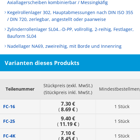
Axiallagerscheiben kombinierbar / Messingkäfig
Kegelrollenlager 302, Hauptabmessungen nach DIN ISO 355
/ DIN 720, zerlegbar, angestellt oder paarweise
Zylinderrollenlager SL04..-D-PP, vollrollig, 2-reihig, Festlager,
Bauform SL04
Nadellager NA69, zweireihig, mit Borde und Innenring
Varianten dieses Produkts
Stückpreis (exkl. MwSt.)
Teilenummer
Mindestbestellmen
(Stückpreis inkl. MwSt.)
7.30 €
FC-16
1 Stück
8.69 €
(
)
9.40 €
FC-25
1 Stück
11.19 €
(
)
7.10 €
FC-4K
1 Stück
8.45 €
(
)