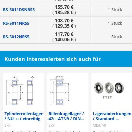
155.70 €
RS-5011DSNRS5
1 Stück
185.28 €
(
)
108.70 €
RS-5011NRS5
1 Stück
129.35 €
(
)
117.70 €
RS-5012NRS5
1 Stück
140.06 €
(
)
Kunden interessierten sich auch für
Zylinderrollenlager
Rillenkugellager /
Lagerabdeckungen
/ NU□□ / einreihig
42□□ATN9 / DIN
/ Standard-
625 / zweireihig /
Ausführung / Mit
SKF
SKF
MISUMI
CN
Dichtung