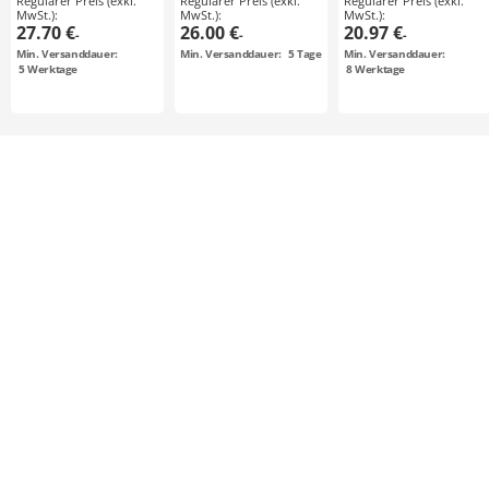
Regulärer Preis (exkl.
Regulärer Preis (exkl.
Regulärer Preis (exkl.
MwSt.):
MwSt.):
MwSt.):
27.70 €
26.00 €
20.97 €
-
-
-
Min. Versanddauer:
Min. Versanddauer:
5
Tage
Min. Versanddauer:
5
Werktage
8
Werktage