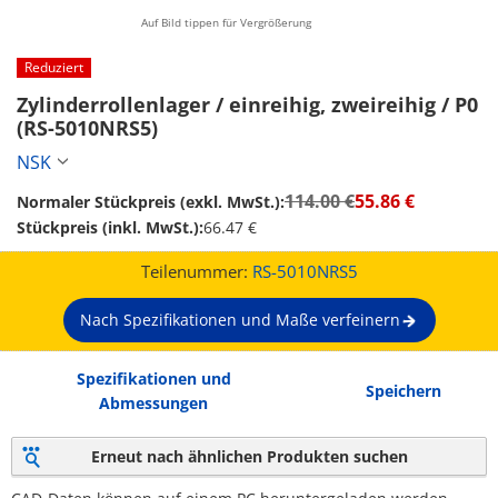
Auf Bild tippen für Vergrößerung
Reduziert
Zylinderrollenlager / einreihig, zweireihig / P0 
(RS-5010NRS5)
NSK
114.00 €
55.86 €
Normaler Stückpreis (exkl. MwSt.):
Stückpreis (inkl. MwSt.):
66.47 €
Teilenummer:
RS-5010NRS5
Nach Spezifikationen und Maße verfeinern
Spezifikationen und
Speichern
Abmessungen
Erneut nach ähnlichen Produkten suchen