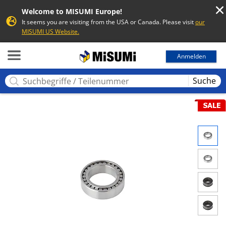
Welcome to MISUMI Europe!
It seems you are visiting from the USA or Canada. Please visit
our
MISUMI US Website.
MISUMI
Anmelden
Suche