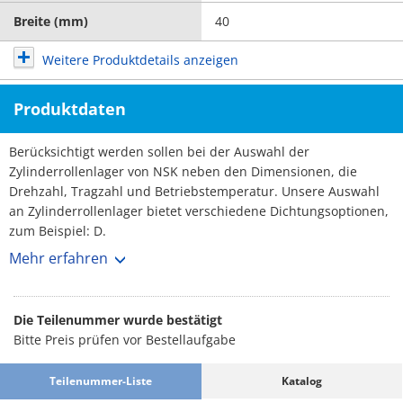
Breite (mm)
40
Weitere Produktdetails anzeigen
Produktdaten
Berücksichtigt werden sollen bei der Auswahl der
Zylinderrollenlager von NSK neben den Dimensionen, die
Drehzahl, Tragzahl und Betriebstemperatur. Unsere Auswahl
an Zylinderrollenlager bietet verschiedene Dichtungsoptionen,
zum Beispiel: D.
Mehr erfahren
Herstellerdetails:
Zylinderrollenlager eignen sich für Anwendungen mit hohen
Drehzahlen, da die Reibung zwischen den Wälzkörpern und
Die Teilenummer wurde bestätigt
dem Spurkranz des Laufrades gering ist.
Bitte Preis prüfen vor Bestellaufgabe
Teilenummer-Liste
Katalog