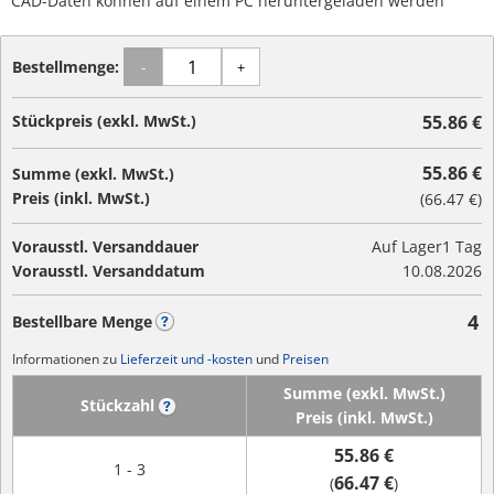
CAD-Daten können auf einem PC heruntergeladen werden
Bestellmenge:
-
+
Stückpreis (exkl. MwSt.)
55.86 €
55.86 €
Summe (exkl. MwSt.)
Preis (inkl. MwSt.)
(
66.47 €
)
Vorausstl. Versanddauer
Auf Lager
1 Tag
Vorausstl. Versanddatum
10.08.2026
4
Bestellbare Menge
?
Informationen zu
Lieferzeit und -kosten
und
Preisen
Summe (exkl. MwSt.)
Stückzahl
?
Preis (inkl. MwSt.)
55.86 €
1 - 3
66.47 €
(
)