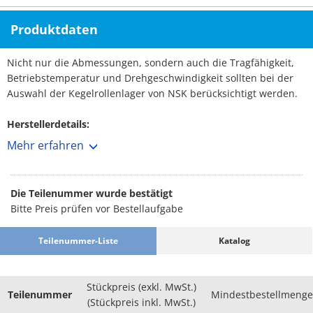
Produktdaten
Nicht nur die Abmessungen, sondern auch die Tragfähigkeit,
Betriebstemperatur und Drehgeschwindigkeit sollten bei der
Auswahl der Kegelrollenlager von NSK berücksichtigt werden.
Herstellerdetails:
So konstruiert, dass die konischen Scheitel der
Mehr erfahren
Laufbahnoberflächen der Innen- und Außenringe und der
Rollen in einem Punkt auf der Mittellinie des Lagers
zusammenlaufen.
Die Teilenummer wurde bestätigt
Bitte Preis prüfen vor Bestellaufgabe
Teilenummer-Liste
Katalog
Stückpreis (exkl. MwSt.)
Teilenummer
Mindestbestellmenge
(Stückpreis inkl. MwSt.)