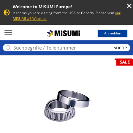
Welcome to MISUMI Europe!
It seems you are visiting from the USA or Canada. Please visit
our
MISUMI US Website.
MISUMI
Anmelden
Suche