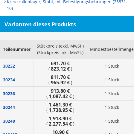
Kreuzrollenlager, Stahl, mit Befestigungsbohrungen (23831-
10)
Varianten dieses Produkts
Stückpreis (exkl. MwSt.)
Teilenummer
Mindestbestellmenge
(Stückpreis inkl. MwSt.)
691.70 €
30232
1 Stück
823.12 €
(
)
811.70 €
30234
1 Stück
965.92 €
(
)
913.80 €
30236
1 Stück
1,087.42 €
(
)
1,461.30 €
30244
1 Stück
1,738.95 €
(
)
1,913.90 €
30248
1 Stück
2,277.54 €
(
)
10.90 €