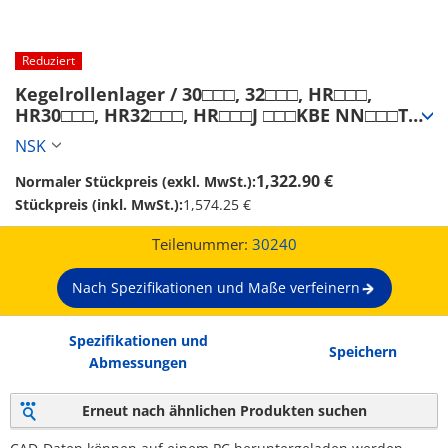
Reduziert
Kegelrollenlager / 30□□□, 32□□□, HR□□□, 
HR30□□□, HR32□□□, HR□□□J □□□KBE NN□□□TBK 
(30240)
NSK
1,322.90 €
Normaler Stückpreis (exkl. MwSt.):
Stückpreis (inkl. MwSt.):
1,574.25 €
Teilenummer:
30240
Nach Spezifikationen und Maße verfeinern
Spezifikationen und
Speichern
Abmessungen
Erneut nach ähnlichen Produkten suchen