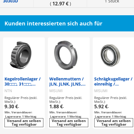
30303D
1 Stück
12.97 €
(
)
Kunden interessierten sich auch für
Kegelrollenlager /
Wellenmuttern /
Schrägkugellager /
30□□□, 31□□□,
JLN, JLNK, JLNS,
einreihig /
32□□□, 33□□□,
JLNSK / Stahl,
Standardausführu
NTN
MISUMI
MISUMI
4T□□□
Edelstahl /
Regulärer Preis (exkl.
Regulärer Preis (exkl.
Regulärer Preis (exkl.
Nutform /
MwSt.):
MwSt.):
MwSt.):
Feingewinde,
9.30 €
1.88 €
5.92 €
-
-
-
metrisch /
Min. Versanddauer:
Min. Versanddauer:
Min. Versanddauer:
Rechtsgewinde /
Lagerware: 1 Werktag
Lagerware: 1 Werktag
Lagerware: 1 Werktag
M10-M50 /
Versand am selben
Versand am selben
Versand am selben
Tag verfügbar
Sicherungsring
Tag verfügbar
Tag verfügbar
axial