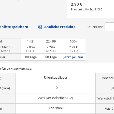
2.90 €
Preis inkl. MwSt.:
3.45 €
nliste speichern
Ähnliche Produkte
Stückzahl:
hl
1 - 21
22 - 99
100+
l. MwSt.)
2.90 €
2.29 €
2.29 €
. MwSt.
)
(
3.45 €
)
(
2.73 €
)
(
2.73 €
)
uer
80 Tage
80 Tage
Jetzt prüfen
Maße von SMF104BZZ
Rillenkugellager
g
Innend
10
D (mm)
[B
Zwei Deckscheiben (2Z)
Werkstoff 
Edelstahl
ln
Ausfü