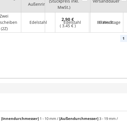
(Stückpreis inkl.
Kugeln
Versanddauer
Außenring
Außenring
MwSt.)
Zwei
2.90 €
scheiben
Edelstahl
Edelstahl
80 Werktage
Flansch
(
3.45 €
)
(2Z)
1
/
[Innendurchmesser]
1 - 10 mm /
[Außendurchmesser]
3 - 19 mm /