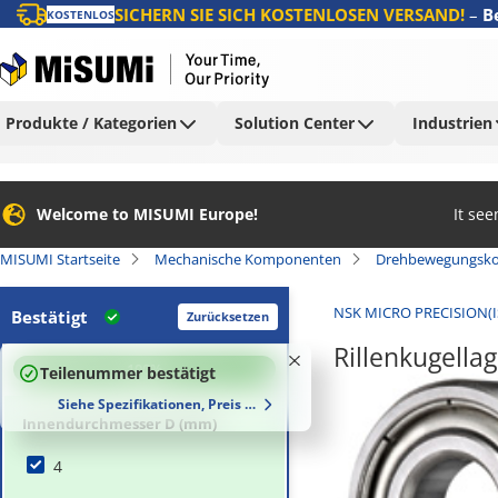
SICHERN SIE SICH KOSTENLOSEN VERSAND!
–
B
KOSTENLOS
Produkte / Kategorien
Solution Center
Industrien
Welcome to MISUMI Europe!
It se
MISUMI Startseite
Mechanische Komponenten
Drehbewegungsk
NSK MICRO PRECISION(I
Bestätigt
Zurücksetzen
Rillenkugella
100
%
Teilenummer bestätigt
Siehe Spezifikationen, Preis und Lieferzeiten
Innendurchmesser D (mm)
4