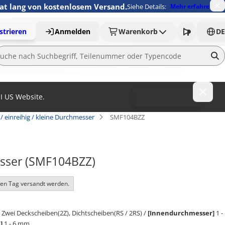
nat lang von kostenlosem Versand.
Siehe Details:
Mehr erfahren
strieren
Anmelden
Warenkorb
DE
MI US Website.
To MISUMI US
 / einreihig / kleine Durchmesser
SMF104BZZ
messer (SMF104BZZ)
ben Tag versandt werden.
Zwei Deckscheiben(2Z), Dichtscheiben(RS / 2RS) /
[Innendurchmesser]
1 -
]
1 - 6 mm