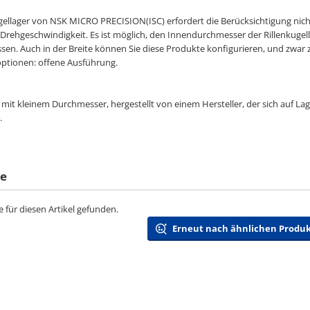
gellager von NSK MICRO PRECISION(ISC) erfordert die Berücksichtigung nic
Drehgeschwindigkeit. Es ist möglich, den Innendurchmesser der Rillenkuge
en. Auch in der Breite können Sie diese Produkte konfigurieren, und zwar 
ptionen: offene Ausführung.
mit kleinem Durchmesser, hergestellt von einem Hersteller, der sich auf La
.
te
 für diesen Artikel gefunden.
Erneut nach ähnlichen Produ