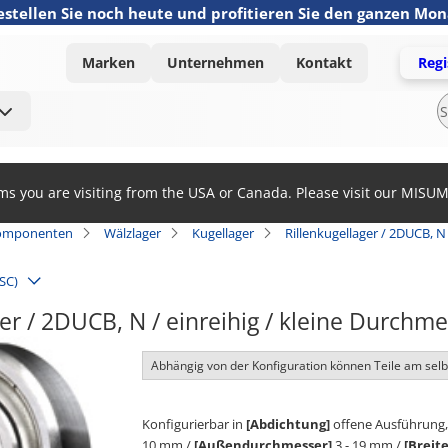
estellen Sie noch heute und profitieren Sie den ganzen Mo
Marken
Unternehmen
Kontakt
Regi
ems you are visiting from the USA or Canada. Please visit our MISU
omponenten
Wälzlager
Kugellager
Rillenkugellager / 2DUCB, N
SC)
ger / 2DUCB, N / einreihig / kleine Durch
Abhängig von der Konfiguration können Teile am sel
Konfigurierbar in
[Abdichtung]
offene Ausführung, 
10 mm /
[Außendurchmesser]
3 - 19 mm /
[Breite