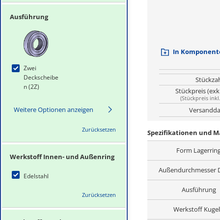
Ausführung
In Komponente
Zwei
Deckscheibe
Stückza
n (2Z)
Stückpreis (exk
(
Stückpreis inkl
Weitere Optionen anzeigen
Versandda
Zurücksetzen
Spezifikationen und 
Form Lagerrin
Werkstoff Innen- und Außenring
Außendurchmesser 
Edelstahl
Ausführung
Zurücksetzen
Werkstoff Kuge