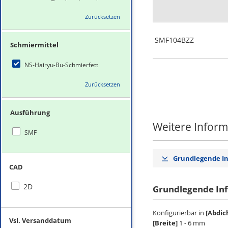
Zurücksetzen
SMF104BZZ
Schmiermittel
NS-Hairyu-Bu-Schmierfett
Zurücksetzen
Ausführung
Weitere Infor
SMF
Grundlegende I
CAD
2D
Grundlegende In
Konfigurierbar in
[Abdic
Vsl. Versanddatum
[Breite]
1 - 6 mm