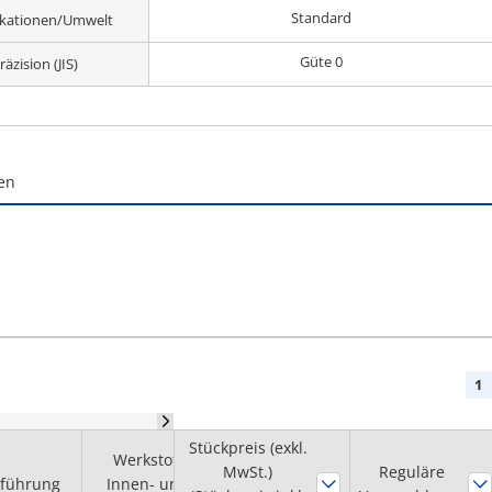
Standard
ikationen/Umwelt
Güte 0
räzision (JIS)
en
1
Stückpreis (exkl.
Werkstoff
MwSt.)
Werkstoff
Ausführung
Reguläre
führung
Innen- und