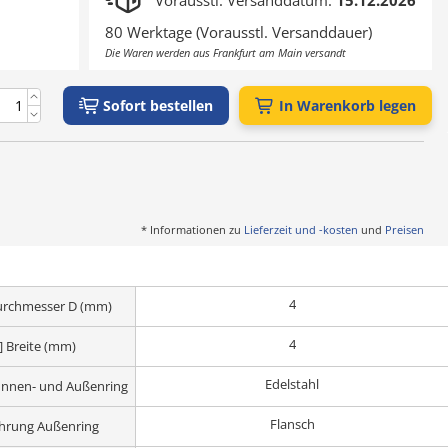
Vorausstl. Versanddatum:
15.12.2026
80 Werktage (Vorausstl. Versanddauer)
Die Waren werden aus Frankfurt am Main versandt
Sofort bestellen
In Warenkorb legen
* Informationen zu
Lieferzeit und -kosten
und
Preisen
4
urchmesser D (mm)
4
] Breite (mm)
Edelstahl
Innen- und Außenring
Flansch
hrung Außenring