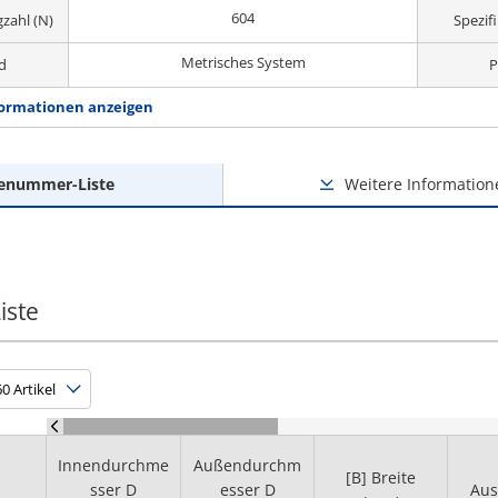
604
zahl (N)
Spezif
Metrisches System
d
P
ormationen anzeigen
lenummer-Liste
Weitere Information
iste
Innendurchme
Außendurchm
[B] Breite
sser D
esser D
Aus