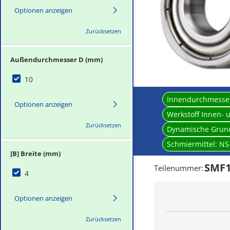
Optionen anzeigen
Zurücksetzen
Außendurchmesser D (mm)
10
Innendurchmesse
Optionen anzeigen
Werkstoff Innen-
Zurücksetzen
Dynamische Grund
Schmiermittel:
NS
[B] Breite (mm)
SMF1
Teilenummer
:
4
Optionen anzeigen
Zurücksetzen