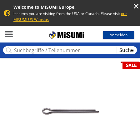
Welcome to MISUMI Europe!
It seems you are visiting from the USA or Canada. Please visit
our
MISUMI US Website.
MISUMI
Anmelden
Suche