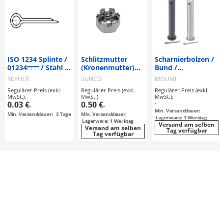
ISO 1234 Splinte /
Schlitzmutter
Scharnierbolzen /
01234□□□ / Stahl /
(Kronenmutter)
Bund /
verzinkt
Hochform Klasse 1
Splintbohrung /
REYHER
SUNCO
MISUMI
inkl. Splint / g6 /
Regulärer Preis (exkl.
Regulärer Preis (exkl.
Regulärer Preis (exkl.
Stahl, rostfreier
MwSt.):
MwSt.):
MwSt.):
Stahl
0.03 €
0.50 €
-
-
-
Min. Versanddauer:
Min. Versanddauer:
3
Tage
Min. Versanddauer:
Lagerware: 1 Werktag
Lagerware: 1 Werktag
Versand am selben
Versand am selben
Tag verfügbar
Tag verfügbar