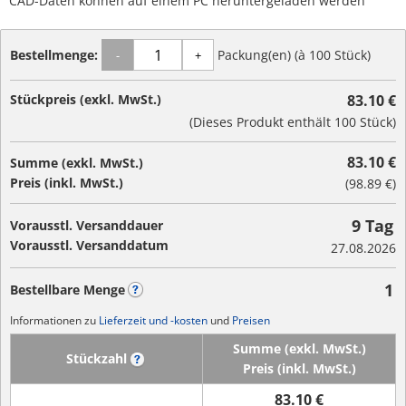
CAD-Daten können auf einem PC heruntergeladen werden
Bestellmenge:
Packung(en) (à 100 Stück)
-
+
Stückpreis (exkl. MwSt.)
83.10 €
(Dieses Produkt enthält 100 Stück)
83.10 €
Summe (exkl. MwSt.)
Preis (inkl. MwSt.)
(
98.89 €
)
9 Tag
Vorausstl. Versanddauer
Vorausstl. Versanddatum
27.08.2026
1
Bestellbare Menge
?
Informationen zu
Lieferzeit und -kosten
und
Preisen
Summe (exkl. MwSt.)
Stückzahl
?
Preis (inkl. MwSt.)
83.10 €