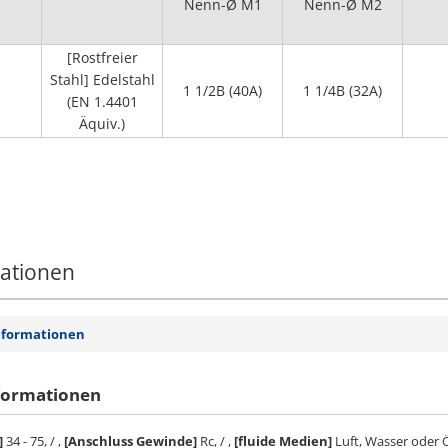
Nenn-Ø M1
Nenn-Ø M2
[Rostfreier
Stahl] Edelstahl
1 1/2B (40A)
1 1/4B (32A)
(EN 1.4401
Äquiv.)
mationen
nformationen
formationen
]
34 - 75, / ,
[Anschluss Gewinde]
Rc, / ,
[fluide Medien]
Luft, Wasser oder 