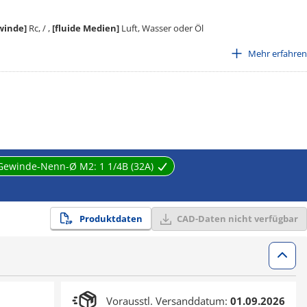
winde]
Rc, / ,
[fluide Medien]
Luft, Wasser oder Öl
Mehr erfahren
 dazu, Rohre miteinander zu verbinden, zu lenken oder in ihrer Größe zu
eitungssystem zu schaffen. Sie eignen sich für die Verwendung mit Luft,
stehen diese Anschlussgewindearten: Rc. Die Länge der
Gewinde-Nenn-Ø M2:
1 1/4B (32A)
ine strenge Qualitätskontrolle vom Guss bis zur Fertigstellung umfassen, da
ie neueste Ausrüstung in Japan verwenden.
Produktdaten
CAD-Daten nicht verfügbar
Vorausstl. Versanddatum:
01.09.2026