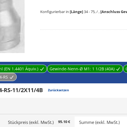
Konfigurierbar in
[Länge]
34 - 75, / ,
[Anschluss Ge
Die Rohrverschraubungen von ON INDUSTRIES dienen
verändern, um ein geschlossenes und funktionales L
Wasser oder Öl als fluides Medium. Zur Verfügung 
Rohrverschraubungen liegt zwischen 34 und 75.
Herstellerdetails:
hl (EN 1.4401 Äquiv.)
Gewinde-Nenn-Ø M1:
1 1/2B (40A)
Wir bieten zuverlässige Edelstahlprodukte an, die e
4-RS
wir die beste Guss-/Bearbeitungstechnologie und d
4-RS-11/2X11/4B
Zurücksetzen
95.10 €
Stückpreis (exkl. MwSt.)
Summe (exkl. MwSt.)