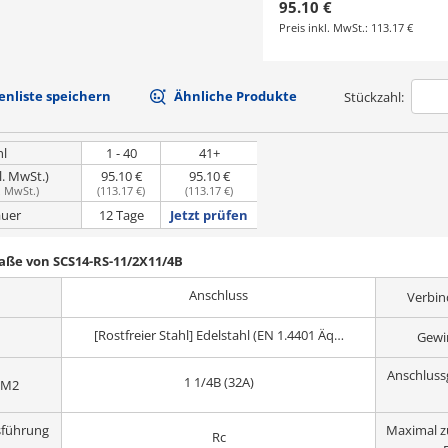
95.10 €
Preis inkl. MwSt.:
113.17 €
nliste speichern
Ähnliche Produkte
Stückzahl:
hl
1 - 40
41+
l. MwSt.)
95.10 €
95.10 €
. MwSt.
)
(
113.17 €
)
(
113.17 €
)
uer
12 Tage
Jetzt prüfen
aße von SCS14-RS-11/2X11/4B
Anschluss
Verbi
[Rostfreier Stahl] Edelstahl (EN 1.4401 Äquiv.)
Gewi
Anschluss
1 1/4B (32A)
 M2
sführung
Maximal zu
Rc