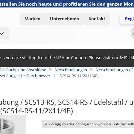
estellen Sie noch heute und profitieren Sie den ganzen Mo
Marken
Unternehmen
Kontakt
Regi
ems you are visiting from the USA or Canada. Please visit our MISU
 Schläuche und Anschlüsse
Verschraubungen
Verschraubungen / F
ser / ungleiche Durchmesser
SCS14-RS-11/2X11/4B
bung / SCS13-RS, SCS14-RS / Edelstahl / u
(SCS14-RS-11/2X11/4B)
Abhängig von der Konfiguration können Teile am sel