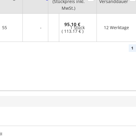
(Stückpreis inkl.
menge
Versanddauer
MwSt.)
95.10 €
55
-
1 Stück
12 Werktage
(
113.17 €
)
1
Öl