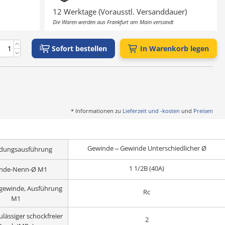
12 Werktage (Vorausstl. Versanddauer)
Die Waren werden aus Frankfurt am Main versandt
Sofort bestellen
In Warenkorb legen
* Informationen zu
Lieferzeit und -kosten
und
Preisen
Gewinde⇔Gewinde Unterschiedlicher Ø
ndungsausführung
1 1/2B (40A)
nde-Nenn-Ø M1
gewinde, Ausführung
Rc
M1
lässiger schockfreier
2