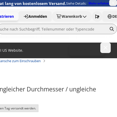
nat lang von kostenlosem Versand.
Siehe Details:
Mehr erfahren
strieren
Anmelden
Warenkorb
DE
MI US Website.
To MISUMI US
lansche zum Einschrauben
ngleicher Durchmesser / ungleiche 
ben Tag versandt werden.