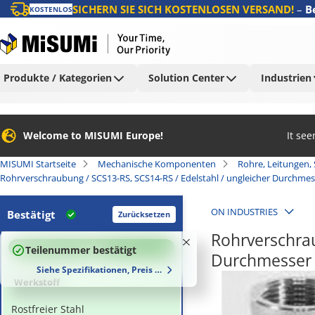
SICHERN SIE SICH KOSTENLOSEN VERSAND!
–
B
KOSTENLOS
Produkte / Kategorien
Solution Center
Industrien
Welcome to MISUMI Europe!
It se
MISUMI Startseite
Mechanische Komponenten
Rohre, Leitungen,
Rohrverschraubung / SCS13-RS, SCS14-RS / Edelstahl / ungleicher Durchmes
ON INDUSTRIES
Bestätigt
Zurücksetzen
Rohrverschrau
100
%
Teilenummer bestätigt
Durchmesser 
Siehe Spezifikationen, Preis und Lieferzeiten
Werkstoff
Rostfreier Stahl