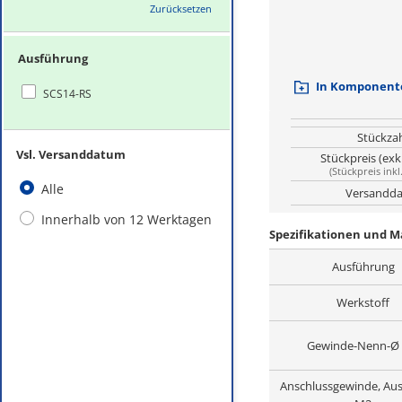
Zurücksetzen
Ausführung
In Komponente
SCS14-RS
Stückza
Vsl. Versanddatum
Stückpreis (exk
(
Stückpreis inkl
Alle
Versandda
Innerhalb von 12 Werktagen
Spezifikationen und M
Ausführung
Werkstoff
Gewinde-Nenn-Ø
Anschlussgewinde, Au