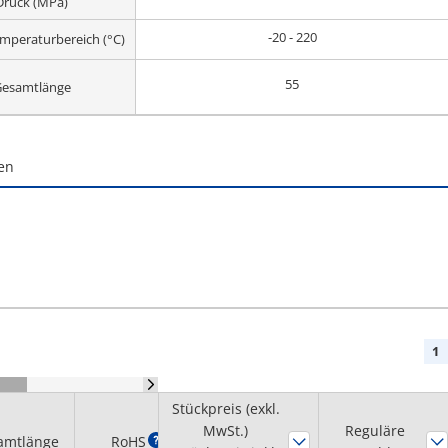
Druck (MPa)
-20 - 220
emperaturbereich (°C)
55
esamtlänge
en
1
Stückpreis (exkl.
MwSt.)
Mindestbestell
Reguläre
amtlänge
RoHS
?