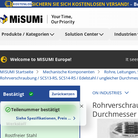
SICHERN SIE SICH KOSTENLOSEN VERSAND!
–
B
KOSTENLOS
Produkte / Kategorien
Solution Center
Industrien
Welcome to MISUMI Europe!
It se
MISUMI Startseite
Mechanische Komponenten
Rohre, Leitungen,
Rohrverschraubung / SCS13-RS, SCS14-RS / Edelstahl / ungleicher Durchmes
ON INDUSTRIES
Bestätigt
Zurücksetzen
Rohrverschrau
100
%
Teilenummer bestätigt
Durchmesser 
Siehe Spezifikationen, Preis und Lieferzeiten
Werkstoff
Rostfreier Stahl