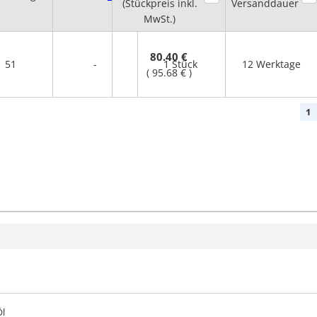
(Stückpreis inkl.
menge
Versanddauer
MwSt.)
80.40 €
51
-
1 Stück
12 Werktage
(
95.68 €
)
1
Öl