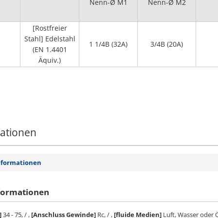
Nenn-Ø M1
Nenn-Ø M2
[Rostfreier
Stahl] Edelstahl
1 1/4B (32A)
3/4B (20A)
(EN 1.4401
Äquiv.)
mationen
nformationen
formationen
]
34 - 75, / ,
[Anschluss Gewinde]
Rc, / ,
[fluide Medien]
Luft, Wasser oder 