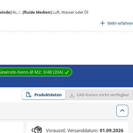
winde]
Rc, / ,
[fluide Medien]
Luft, Wasser oder Öl
Mehr erfahren
 dazu, Rohre miteinander zu verbinden, zu lenken oder in ihrer Größe zu
eitungssystem zu schaffen. Sie eignen sich für die Verwendung mit Luft,
stehen diese Anschlussgewindearten: Rc. Die Länge der
Gewinde-Nenn-Ø M2:
3/4B (20A)
ine strenge Qualitätskontrolle vom Guss bis zur Fertigstellung umfassen, da
ie neueste Ausrüstung in Japan verwenden.
Produktdaten
CAD-Daten nicht verfügbar
Vorausstl. Versanddatum:
01.09.2026