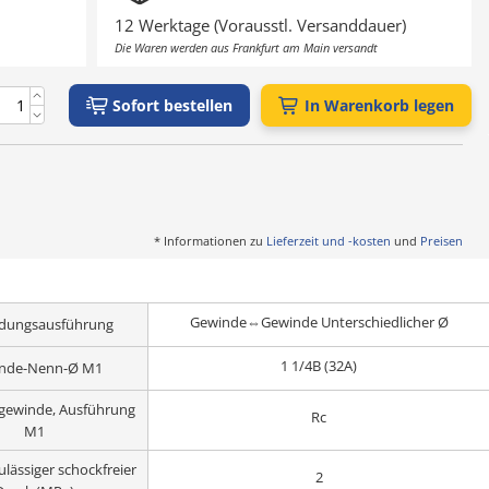
12 Werktage (Vorausstl. Versanddauer)
Die Waren werden aus Frankfurt am Main versandt
Sofort bestellen
In Warenkorb legen
* Informationen zu
Lieferzeit und -kosten
und
Preisen
Gewinde⇔Gewinde Unterschiedlicher Ø
ndungsausführung
1 1/4B (32A)
nde-Nenn-Ø M1
gewinde, Ausführung
Rc
M1
lässiger schockfreier
2