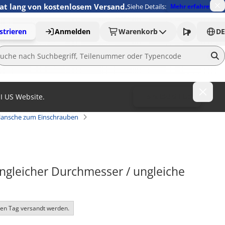
nat lang von kostenlosem Versand.
Siehe Details:
Mehr erfahren
strieren
Anmelden
Warenkorb
DE
MI US Website.
To MISUMI US
lansche zum Einschrauben
ngleicher Durchmesser / ungleiche 
ben Tag versandt werden.