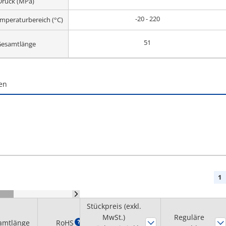
Druck (MPa)
-20 - 220
emperaturbereich (°C)
51
esamtlänge
en
1
Stückpreis (exkl.
MwSt.)
Mindestbestell
Reguläre
amtlänge
RoHS
?