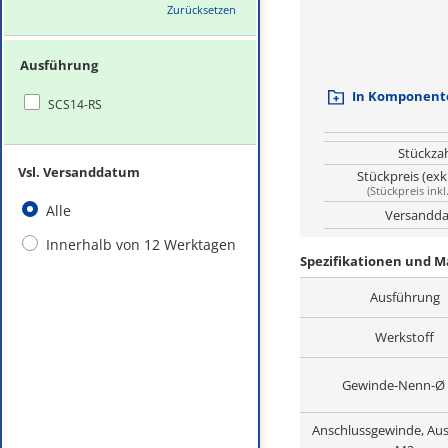
Zurücksetzen
Ausführung
In Komponente
SCS14-RS
Stückza
Vsl. Versanddatum
Stückpreis (exk
(
Stückpreis inkl
Alle
Versandda
Innerhalb von 12 Werktagen
Spezifikationen und M
Ausführung
Werkstoff
Gewinde-Nenn-Ø
Anschlussgewinde, Au