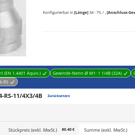
Konfigurierbar in
[Länge]
34 - 75, / ,
[Anschluss Ge
Die Rohrverschraubungen von ON INDUSTRIES dienen
verändern, um ein geschlossenes und funktionales L
Wasser oder Öl als fluides Medium. Zur Verfügung 
Rohrverschraubungen liegt zwischen 34 und 75.
Herstellerdetails:
hl (EN 1.4401 Äquiv.)
Gewinde-Nenn-Ø M1:
1 1/4B (32A)
Wir bieten zuverlässige Edelstahlprodukte an, die e
4-RS
wir die beste Guss-/Bearbeitungstechnologie und d
4-RS-11/4X3/4B
Zurücksetzen
80.40 €
Stückpreis (exkl. MwSt.)
Summe (exkl. MwSt.)