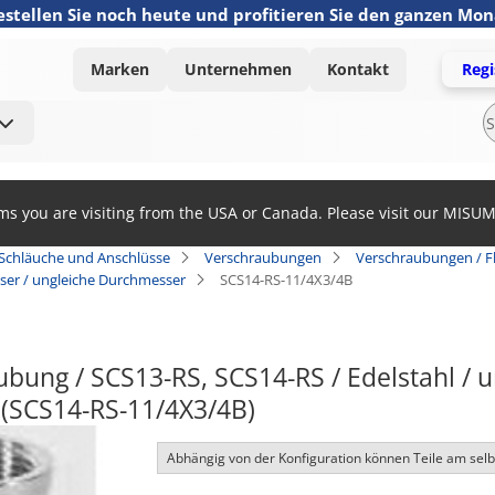
estellen Sie noch heute und profitieren Sie den ganzen Mo
Marken
Unternehmen
Kontakt
Regi
ems you are visiting from the USA or Canada. Please visit our MISU
 Schläuche und Anschlüsse
Verschraubungen
Verschraubungen / F
ser / ungleiche Durchmesser
SCS14-RS-11/4X3/4B
bung / SCS13-RS, SCS14-RS / Edelstahl / u
(SCS14-RS-11/4X3/4B)
Abhängig von der Konfiguration können Teile am sel