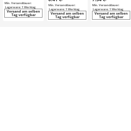
Innensechskant
Min. Versanddauer:
Min. Versanddauer:
Min. Versanddauer:
Lagerware: 1 Werktag
Lagerware: 1 Werktag
Lagerware: 1 Werktag
Versand am selben
Versand am selben
Versand am selben
Tag verfügbar
Tag verfügbar
Tag verfügbar