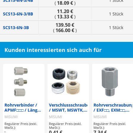
SCS13-6N-3/4B
1 Stück
18.09 €
(
)
11.20 €
SCS13-6N-3/8B
1 Stück
13.33 €
(
)
139.50 €
SCS13-6N-3B
1 Stück
166.00 €
(
)
Kunden interessierten sich auch für
Rohrverbinder /
Verschlussschrauben
Rohrverschraubun
APMF□□□ / Länge
/ MSWT, MSWTK,
/ EXF□□, EXM□□,
konfigurierbar /
MSWTM,
EXT□□ /
MISUMI
MISUMI
MISUMI
Länge
MSWTMK, MSWTP,
Reduzierstück
Regulärer Preis (exkl.
Regulärer Preis (exkl.
Regulärer Preis (exkl.
konfigurierbar
MSWTS, MSWTSK /
MwSt.):
MwSt.):
MwSt.):
Außengewinde /
-
0.41 €
7.34 €
-
-