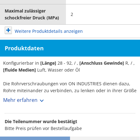
Maximal zulässiger
2
schockfreier Druck (MPa)
Weitere Produktdetails anzeigen
Produktdaten
Konfigurierbar in
[Länge]
28 - 92, / ,
[Anschluss Gewinde]
R, / ,
[fluide Medien]
Luft, Wasser oder Öl
Die Rohrverschraubungen von ON INDUSTRIES dienen dazu,
Rohre miteinander zu verbinden, zu lenken oder in ihrer Größe
zu verändern, um ein geschlossenes und funktionales
Mehr erfahren
Leitungssystem zu schaffen. Luft, Wasser oder Öl dienen als
fluides Medium bei der Verwendung. Es sind folgende
Anschlussgewindearten erhältlich: R. Die
Die Teilenummer wurde bestätigt
Rohrverschraubungen haben eine Länge von zwischen 28 und
Bitte Preis prüfen vor Bestellaufgabe
92.