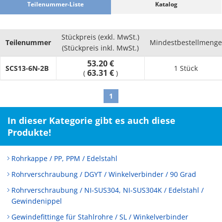
Teilenummer-Liste
Katalog
Herstellerdetails:
Wir bieten zuverlässige Edelstahlprodukte an, die eine strenge
Stückpreis (exkl. MwSt.)
Qualitätskontrolle vom Guss bis zur Fertigstellung umfassen,
Teilenummer
Mindestbestellmenge
(Stückpreis inkl. MwSt.)
da wir die beste Guss-/Bearbeitungstechnologie und die
53.20 €
neueste Ausrüstung in Japan verwenden.
SCS13-6N-2B
1 Stück
63.31 €
(
)
1
In dieser Kategorie gibt es auch diese
Produkte!
Rohrkappe / PP, PPM / Edelstahl
Rohrverschraubung / DGYT / Winkelverbinder / 90 Grad
Rohrverschraubung / NI-SUS304, NI-SUS304K / Edelstahl /
Gewindenippel
Gewindefittinge für Stahlrohre / SL / Winkelverbinder