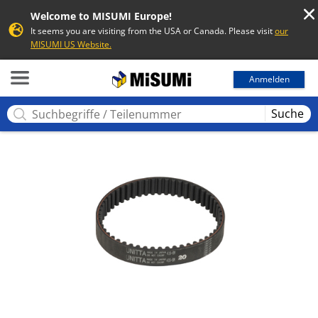
Welcome to MISUMI Europe!
It seems you are visiting from the USA or Canada. Please visit
our
MISUMI US Website.
MISUMI
Anmelden
Suche