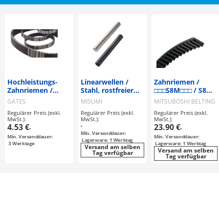
Hochleistungs-
Linearwellen /
Zahnriemen /
Zahnriemen /
Stahl, rostfreier
□□□S8M□□□ / S8M /
Powergrip / "ISO
Stahl / blank,
Zugstrang
GATES
MISUMI
MITSUBOSHI BELTING
9563" / HTDM / CR
hartverchromt,
Glasfaser
Regulärer Preis (exkl.
Regulärer Preis (exkl.
Regulärer Preis (exkl.
(Neoprene) /
LTBC / induktiv
MwSt.):
MwSt.):
MwSt.):
Glasfaser
gehärtet / gerade /
4.53 €
-
23.90 €
-
-
f8,g6,h5,
Min. Versanddauer:
Min. Versanddauer:
Min. Versanddauer:
Lagerware: 1 Werktag
3
Werktage
Lagerware: 1 Werktag
Versand am selben
Versand am selben
Tag verfügbar
Tag verfügbar