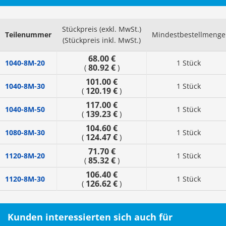
Stückpreis (exkl. MwSt.)
Teilenummer
Mindestbestellmenge
(Stückpreis inkl. MwSt.)
68.00 €
1040-8M-20
1 Stück
80.92 €
(
)
101.00 €
1040-8M-30
1 Stück
120.19 €
(
)
117.00 €
1040-8M-50
1 Stück
139.23 €
(
)
104.60 €
1080-8M-30
1 Stück
124.47 €
(
)
71.70 €
1120-8M-20
1 Stück
85.32 €
(
)
106.40 €
1120-8M-30
1 Stück
126.62 €
(
)
Kunden interessierten sich auch für