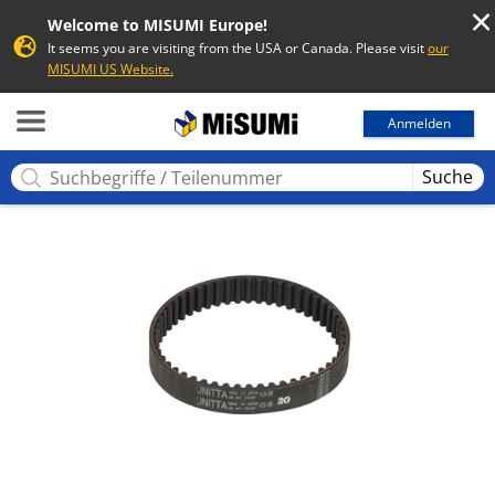
Welcome to MISUMI Europe!
It seems you are visiting from the USA or Canada. Please visit
our
MISUMI US Website.
MISUMI
Anmelden
Suche