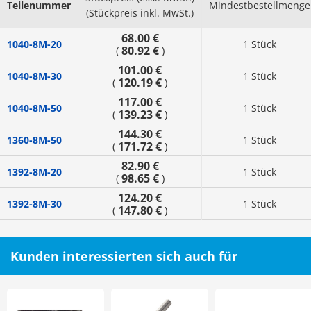
Teilenummer
Mindestbestellmenge
(Stückpreis inkl. MwSt.)
68.00 €
1040-8M-20
1 Stück
80.92 €
(
)
101.00 €
1040-8M-30
1 Stück
120.19 €
(
)
117.00 €
1040-8M-50
1 Stück
139.23 €
(
)
144.30 €
1360-8M-50
1 Stück
171.72 €
(
)
82.90 €
1392-8M-20
1 Stück
98.65 €
(
)
124.20 €
1392-8M-30
1 Stück
147.80 €
(
)
Kunden interessierten sich auch für