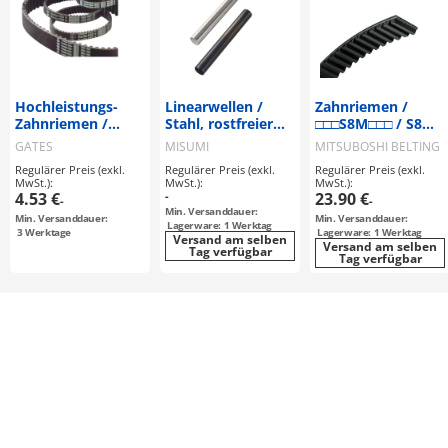
Hochleistungs-
Linearwellen /
Zahnriemen /
Zahnriemen /
Stahl, rostfreier
□□□S8M□□□ / S8M /
Powergrip / "ISO
Stahl / blank,
Zugstrang
GATES
MISUMI
MITSUBOSHI BELTING
9563" / HTDM / CR
hartverchromt,
Glasfaser
Regulärer Preis (exkl.
Regulärer Preis (exkl.
Regulärer Preis (exkl.
(Neoprene) /
LTBC / induktiv
MwSt.):
MwSt.):
MwSt.):
Glasfaser
gehärtet / gerade /
4.53 €
-
23.90 €
-
-
f8,g6,h5,
Min. Versanddauer:
Min. Versanddauer:
Min. Versanddauer:
Lagerware: 1 Werktag
3
Werktage
Lagerware: 1 Werktag
Versand am selben
Versand am selben
Tag verfügbar
Tag verfügbar