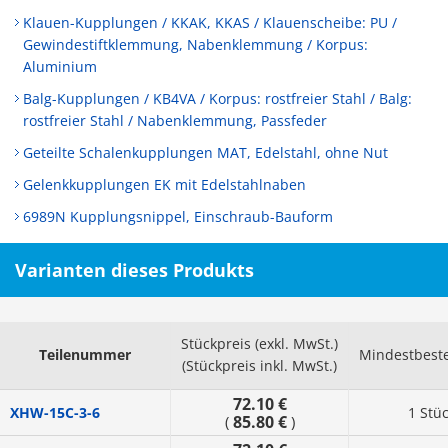
Klauen-Kupplungen / KKAK, KKAS / Klauenscheibe: PU /
Gewindestiftklemmung, Nabenklemmung / Korpus:
Aluminium
Balg-Kupplungen / KB4VA / Korpus: rostfreier Stahl / Balg:
rostfreier Stahl / Nabenklemmung, Passfeder
Geteilte Schalenkupplungen MAT, Edelstahl, ohne Nut
Gelenkkupplungen EK mit Edelstahlnaben
6989N Kupplungsnippel, Einschraub-Bauform
Varianten dieses Produkts
Stückpreis (exkl. MwSt.)
Teilenummer
Mindestbest
(Stückpreis inkl. MwSt.)
72.10 €
XHW-15C-3-6
1 Stü
85.80 €
(
)