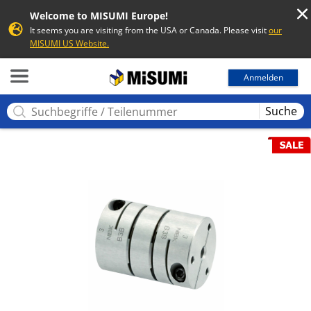
Welcome to MISUMI Europe!
It seems you are visiting from the USA or Canada. Please visit
our
MISUMI US Website.
MISUMI
Anmelden
Suche