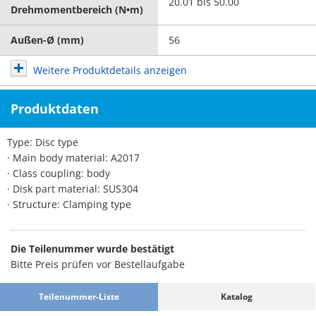
20.01 bis 50.00
Drehmomentbereich (N•m)
Außen-Ø (mm)
56
Weitere Produktdetails anzeigen
Produktdaten
Type: Disc type
· Main body material: A2017
· Class coupling: body
· Disk part material: SUS304
· Structure: Clamping type
Die Teilenummer wurde bestätigt
Bitte Preis prüfen vor Bestellaufgabe
Teilenummer-Liste
Katalog