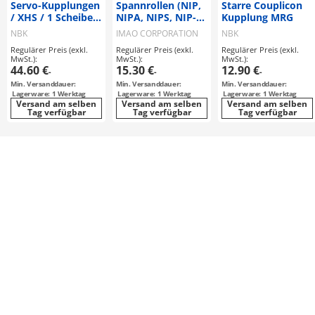
Servo-Kupplungen
Spannrollen (NIP,
Starre Couplicon
/ XHS / 1 Scheibe:
NIPA, NIPS, NIP-
Kupplung MRG
Stahl /
SUS)
NBK
IMAO CORPORATION
NBK
Nabenklemmung /
Regulärer Preis (exkl.
Regulärer Preis (exkl.
Regulärer Preis (exkl.
Korpus:
MwSt.):
MwSt.):
MwSt.):
Aluminium
44.60 €
15.30 €
12.90 €
-
-
-
Min. Versanddauer:
Min. Versanddauer:
Min. Versanddauer:
Lagerware: 1 Werktag
Lagerware: 1 Werktag
Lagerware: 1 Werktag
Versand am selben
Versand am selben
Versand am selben
Tag verfügbar
Tag verfügbar
Tag verfügbar