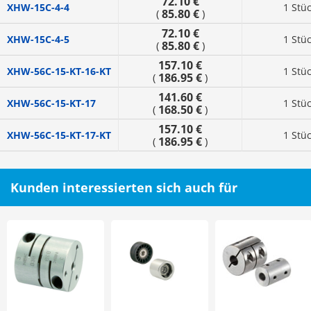
72.10 €
XHW-15C-4-4
1 Stü
85.80 €
(
)
72.10 €
XHW-15C-4-5
1 Stü
85.80 €
(
)
157.10 €
XHW-56C-15-KT-16-KT
1 Stü
186.95 €
(
)
141.60 €
XHW-56C-15-KT-17
1 Stü
168.50 €
(
)
157.10 €
XHW-56C-15-KT-17-KT
1 Stü
186.95 €
(
)
Kunden interessierten sich auch für