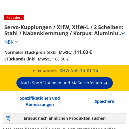
Reduziert
Servo-Kupplungen / XHW, XHW-L / 2 Scheiben: 
Stahl / Nabenklemmung / Korpus: Aluminium 
(XHW-56C-15-KT-16)
NBK
141.60 €
Normaler Stückpreis (exkl. MwSt.):
Stückpreis (inkl. MwSt.):
168.50 €
Teilenummer:
XHW-56C-15-KT-16
Nach Spezifikationen und Maße verfeinern
Spezifikationen und
Speichern
Abmessungen
Erneut nach ähnlichen Produkten suchen