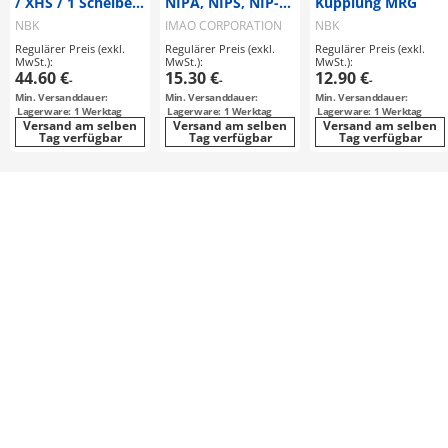
/ XHS / 1 Scheibe:
NIPA, NIPS, NIP-
Kupplung MRG
Stahl /
SUS)
NBK
IMAO CORPORATION
NBK
Nabenklemmung /
Regulärer Preis (exkl.
Regulärer Preis (exkl.
Regulärer Preis (exkl.
Korpus:
MwSt.):
MwSt.):
MwSt.):
Aluminium
44.60 €
15.30 €
12.90 €
-
-
-
Min. Versanddauer:
Min. Versanddauer:
Min. Versanddauer:
Lagerware: 1 Werktag
Lagerware: 1 Werktag
Lagerware: 1 Werktag
Versand am selben
Versand am selben
Versand am selben
Tag verfügbar
Tag verfügbar
Tag verfügbar