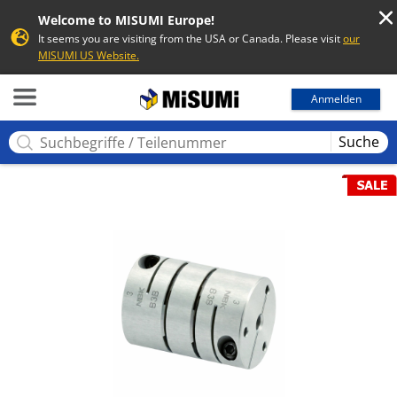
Welcome to MISUMI Europe!
It seems you are visiting from the USA or Canada. Please visit
our
MISUMI US Website.
MISUMI
Anmelden
Suche