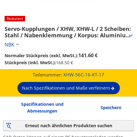
Reduziert
Servo-Kupplungen / XHW, XHW-L / 2 Scheiben: 
Stahl / Nabenklemmung / Korpus: Aluminium 
(XHW-56C-16-KT-17)
NBK
141.60 €
Normaler Stückpreis (exkl. MwSt.):
Stückpreis (inkl. MwSt.):
168.50 €
Teilenummer:
XHW-56C-16-KT-17
Nach Spezifikationen und Maße verfeinern
Spezifikationen und
Speichern
Abmessungen
Erneut nach ähnlichen Produkten suchen