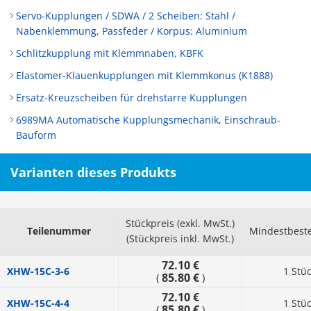
Servo-Kupplungen / SDWA / 2 Scheiben: Stahl /
Nabenklemmung, Passfeder / Korpus: Aluminium
Schlitzkupplung mit Klemmnaben, KBFK
Elastomer-Klauenkupplungen mit Klemmkonus (K1888)
Ersatz-Kreuzscheiben für drehstarre Kupplungen
6989MA Automatische Kupplungsmechanik, Einschraub-
Bauform
Varianten dieses Produkts
Stückpreis (exkl. MwSt.)
Teilenummer
Mindestbest
(Stückpreis inkl. MwSt.)
72.10 €
XHW-15C-3-6
1 Stü
85.80 €
(
)
72.10 €
XHW-15C-4-4
1 Stü
85.80 €
(
)