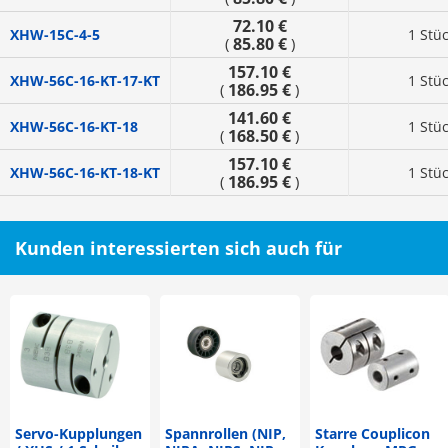
72.10 €
XHW-15C-4-5
1 Stü
85.80 €
(
)
157.10 €
XHW-56C-16-KT-17-KT
1 Stü
186.95 €
(
)
141.60 €
XHW-56C-16-KT-18
1 Stü
168.50 €
(
)
157.10 €
XHW-56C-16-KT-18-KT
1 Stü
186.95 €
(
)
Kunden interessierten sich auch für
Servo-Kupplungen
Spannrollen (NIP,
Starre Couplicon