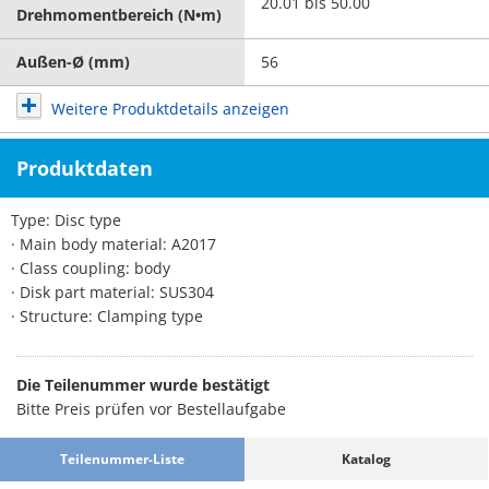
20.01 bis 50.00
Drehmomentbereich (N•m)
Außen-Ø (mm)
56
Weitere Produktdetails anzeigen
Produktdaten
Type: Disc type
· Main body material: A2017
· Class coupling: body
· Disk part material: SUS304
· Structure: Clamping type
Die Teilenummer wurde bestätigt
Bitte Preis prüfen vor Bestellaufgabe
Teilenummer-Liste
Katalog