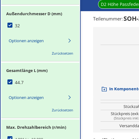
D2 Höhe Passfede
Außendurchmesser D (mm)
SOH-
Teilenummer
:
32
Optionen anzeigen
Zurücksetzen
Gesamtlänge L (mm)
44.7
In Komponente
Optionen anzeigen
Stückza
Zurücksetzen
Stückpreis (exk
(
Stückpreis inkl
Versandda
Max. Drehzahlbereich (r/min)