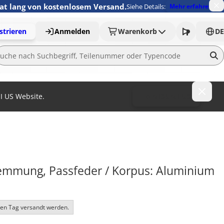
nat lang von kostenlosem Versand.
Siehe Details:
Mehr erfahren
strieren
Anmelden
Warenkorb
DE
MI US Website.
To MISUMI US
mmung, Passfeder / Korpus: Aluminium 
ben Tag versandt werden.