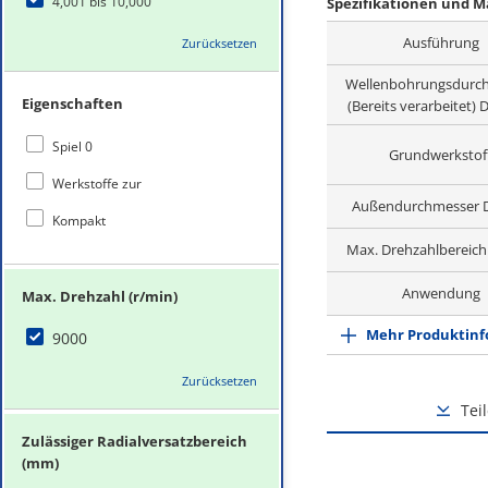
4,001 bis 10,000
Spezifikationen und M
Ausführung
Zurücksetzen
Wellenbohrungsdurc
Eigenschaften
(Bereits verarbeitet)
Spiel 0
Grundwerkstof
Werkstoffe zur
Außendurchmesser 
Kompakt
Max. Drehzahlbereich 
Anwendung
Max. Drehzahl (r/min)
Mehr Produktinf
9000
Zurücksetzen
Tei
Zulässiger Radialversatzbereich
(mm)