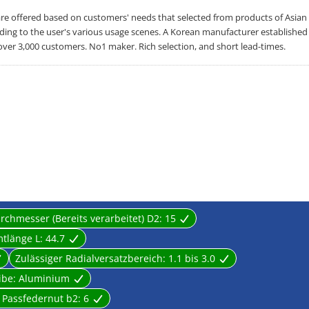
offered based on customers' needs that selected from products of Asian
rding to the user's various usage scenes. A Korean manufacturer established
over 3,000 customers. No1 maker. Rich selection, and short lead-times.
chmesser (Bereits verarbeitet) D2:
15
tlänge L:
44.7
Zulässiger Radialversatzbereich:
1.1 bis 3.0
ibe:
Aluminium
e Passfedernut b2:
6