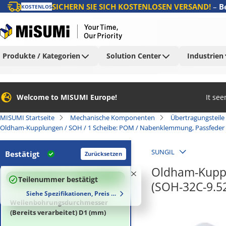
SICHERN SIE SICH KOSTENLOSEN VERSAND!
–
B
KOSTENLOS
Produkte / Kategorien
Solution Center
Industrien
Welcome to MISUMI Europe!
It se
MISUMI Startseite
Mechanische Komponenten
Übertragungsteile
Oldham-Kupplungen / SOH / 1 Scheibe: POM / Nabenklemmung, Passfeder 
SUNGIL
Bestätigt
Zurücksetzen
Oldham-Kuppl
100
%
Teilenummer bestätigt
(SOH-32C-9.5
Siehe Spezifikationen, Preis und Lieferzeiten
Wellenbohrungsdurchmesser
(Bereits verarbeitet) D1 (mm)