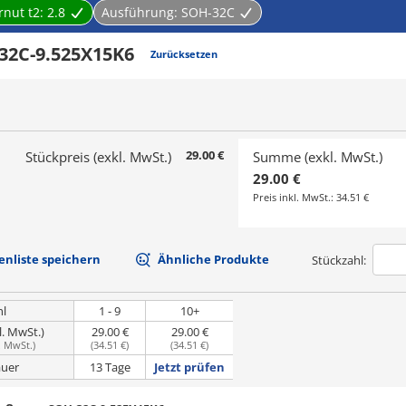
rnut t2:
2.8
Ausführung:
SOH-32C
32C-9.525X15K6
Zurücksetzen
29.00 €
Stückpreis (exkl. MwSt.)
Summe (exkl. MwSt.)
29.00 €
Preis inkl. MwSt.:
34.51 €
nliste speichern
Ähnliche Produkte
Stückzahl:
hl
1 - 9
10+
l. MwSt.)
29.00 €
29.00 €
. MwSt.
)
(
34.51 €
)
(
34.51 €
)
uer
13 Tage
Jetzt prüfen