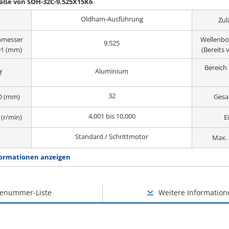
aße von SOH-32C-9.525X15K6
Oldham-Ausführung
Zul
hmesser
Wellenbo
9.525
 D1 (mm)
(Bereits 
Bereic
Aluminium
f
32
D (mm)
Gesa
4,001 bis 10,000
(r/min)
E
Standard / Schrittmotor
Max. 
ormationen anzeigen
lenummer-Liste
Weitere Information