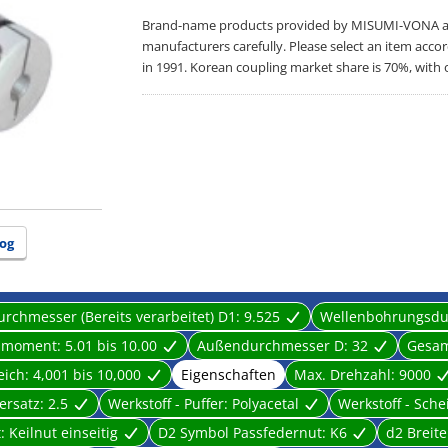
Brand-name products provided by MISUMI-VONA are 
manufacturers carefully. Please select an item acco
in 1991. Korean coupling market share is 70%, with 
og
chmesser (Bereits verarbeitet) D1:
9.525
Wellenbohrungsdur
hmoment:
5.01 bis 10.00
Außendurchmesser D:
32
Gesam
eich:
4,001 bis 10,000
Eigenschaften
Max. Drehzahl:
9000
versatz:
2.5
Werkstoff - Puffer:
Polyacetal
Werkstoff - Sche
t:
Keilnut einseitig
D2 Symbol Passfedernut:
K6
d2 Breit