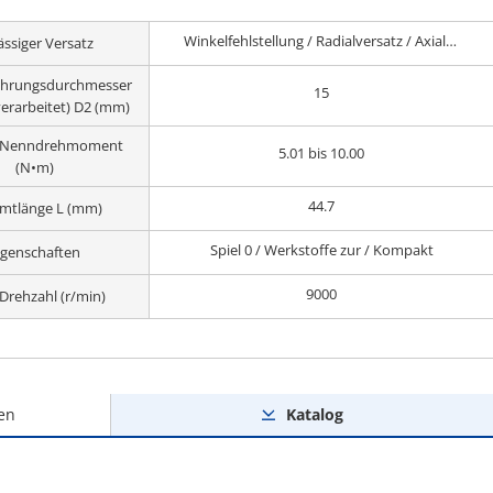
Winkelfehlstellung / Radialversatz / Axial-spiel
ässiger Versatz
hrungsdurchmesser
15
verarbeitet) D2 (mm)
h Nenndrehmoment
5.01 bis 10.00
(N•m)
44.7
mtlänge L (mm)
Spiel 0 / Werkstoffe zur / Kompakt
igenschaften
9000
Drehzahl (r/min)
en
Katalog