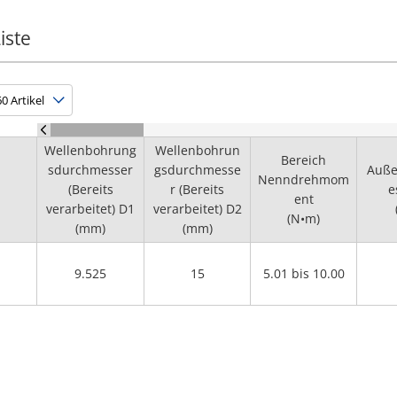
iste
Wellenbohrung
Wellenbohrun
Bereich
sdurchmesser
gsdurchmesse
Auß
Nenndrehmom
(Bereits
r (Bereits
e
ent
verarbeitet) D1
verarbeitet) D2
(N•m)
(mm)
(mm)
9.525
15
5.01 bis 10.00