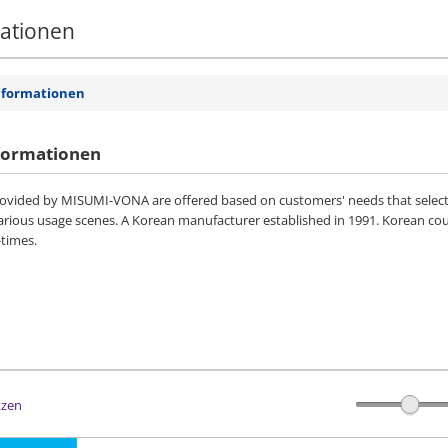
mationen
nformationen
formationen
vided by MISUMI-VONA are offered based on customers' needs that selected 
various usage scenes. A Korean manufacturer established in 1991. Korean co
-times.
tzen