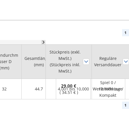
1
Stückpreis (exkl.
Max.
endurchm
Gesamtlänge L
Drehzahlbereic
MwSt.)
Reguläre
sser D
Eigenschaften
(mm)
(Stückpreis inkl.
h
Versanddauer
(mm)
MwSt.)
(r/min)
Spiel 0 /
29.00 €
32
44.7
4,001 bis 10,000
Werkstoffe zur /
13 Werktage
(
34.51 €
)
Kompakt
1