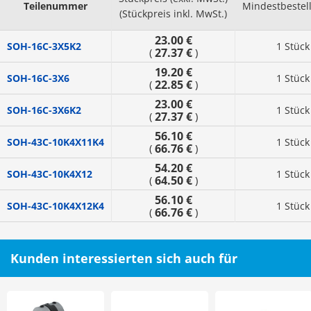
Teilenummer
Mindestbeste
(Stückpreis inkl. MwSt.)
23.00 €
SOH-16C-3X5K2
1 Stück
27.37 €
(
)
19.20 €
SOH-16C-3X6
1 Stück
22.85 €
(
)
23.00 €
SOH-16C-3X6K2
1 Stück
27.37 €
(
)
56.10 €
SOH-43C-10K4X11K4
1 Stück
66.76 €
(
)
54.20 €
SOH-43C-10K4X12
1 Stück
64.50 €
(
)
56.10 €
SOH-43C-10K4X12K4
1 Stück
66.76 €
(
)
Kunden interessierten sich auch für