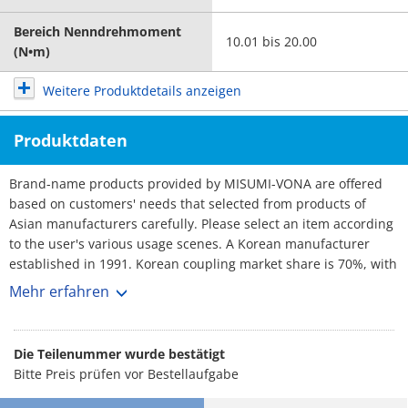
Bereich Nenndrehmoment
10.01 bis 20.00
(N•m)
Weitere Produktdetails anzeigen
Produktdaten
Brand-name products provided by MISUMI-VONA are offered
based on customers' needs that selected from products of
Asian manufacturers carefully. Please select an item according
to the user's various usage scenes. A Korean manufacturer
established in 1991. Korean coupling market share is 70%, with
over 3,000 customers. No1 maker. Rich selection, and short
Mehr erfahren
lead-times.
Die Teilenummer wurde bestätigt
Bitte Preis prüfen vor Bestellaufgabe