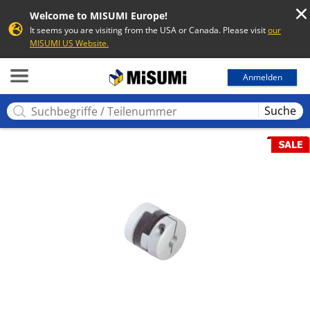
Welcome to MISUMI Europe!
It seems you are visiting from the USA or Canada. Please visit
our
MISUMI US Website.
MISUMI
Anmelden
Suche