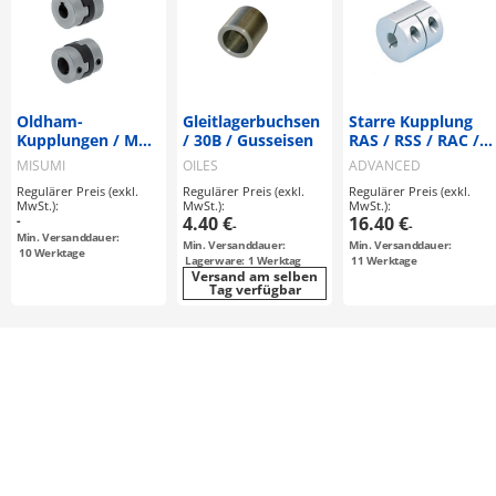
Oldham-
Gleitlagerbuchsen
Starre Kupplung
Kupplungen / MCO
/ 30B / Gusseisen
RAS / RSS / RAC /
/ Korpus:
RSC
MISUMI
OILES
ADVANCED
Aluminium / 1
Regulärer Preis (exkl.
Regulärer Preis (exkl.
Regulärer Preis (exkl.
Scheibe: CFK /
MwSt.):
MwSt.):
MwSt.):
Gewindestiftklemmung,
-
4.40 €
16.40 €
-
-
Passfeder
Min. Versanddauer:
Min. Versanddauer:
Min. Versanddauer:
10
Werktage
Lagerware: 1 Werktag
11
Werktage
Versand am selben
Tag verfügbar