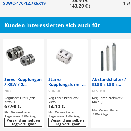
36.30 €
SDWC-47C-12.7K5X19
1 S
43.20 €
(
)
Kunden interessierten sich auch für
Servo-Kupplungen
Starre
Abstandshalter /
/ XBW / 2
Kupplungsform -
BLSB□, LSB□,
Scheiben: Stahl /
Nabenklemmung -
NLSB□, PLSB□,
NBK
SUNGIL
MISUMI
Nabenklemmung /
SLSB□ / Edelstahl,
Regulärer Preis (exkl.
Regulärer Preis (exkl.
Regulärer Preis (exkl.
Korpus:
Stahl / brüniert,
MwSt.):
MwSt.):
MwSt.):
Aluminium
chromatiert,
67.90 €
14.10 €
-
-
-
vernickelt /
Min. Versanddauer:
Min. Versanddauer:
Min. Versanddauer:
Sechskant /
4
Werktage
Lagerware: 1 Werktag
Lagerware: 1 Werktag
Außengewinde,
Versand am selben
Versand am selben
Tag verfügbar
Tag verfügbar
Innengewinde