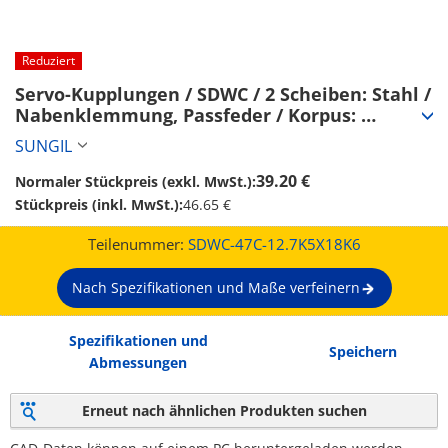
Reduziert
Servo-Kupplungen / SDWC / 2 Scheiben: Stahl / 
Nabenklemmung, Passfeder / Korpus: 
Aluminium (SDWC-47C-12.7K5X18K6)
SUNGIL
39.20 €
Normaler Stückpreis (exkl. MwSt.):
Stückpreis (inkl. MwSt.):
46.65 €
Teilenummer:
SDWC-47C-12.7K5X18K6
Nach Spezifikationen und Maße verfeinern
Spezifikationen und
Speichern
Abmessungen
Erneut nach ähnlichen Produkten suchen