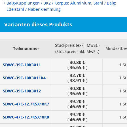
Balg-Kupplungen / BK2 / Korpus: Aluminium, Stahl / Balg:
Edelstahl / Nabenklemmung
Varianten dieses Produkts
Stückpreis (exkl. MwSt.)
Teilenummer
Mindestbe
(Stückpreis inkl. MwSt.)
30.80 €
SDWC-39C-10K3X11
1 S
36.65 €
(
)
32.70 €
SDWC-39C-10K3X11K4
1 S
38.91 €
(
)
30.80 €
SDWC-39C-10K3X12
1 S
36.65 €
(
)
39.20 €
SDWC-47C-12.7K5X18K7
1 S
46.65 €
(
)
39.20 €
SDWC-47C-12.7K5X18K8
1 S
46.65 €
(
)