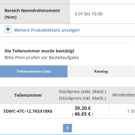
Bereich Nenndrehmoment
5.01 bis 10.00
(N•m)
Weitere Produktdetails anzeigen
Die Teilenummer wurde bestätigt
Bitte Preis prüfen vor Bestellaufgabe
Teilenummer-Liste
Katalog
Stückpreis (exkl. MwSt.)
Mindestbe
Teilenummer
(Stückpreis inkl. MwSt.)
39.20 €
SDWC-47C-12.7K5X18K6
1 S
46.65 €
(
)
1