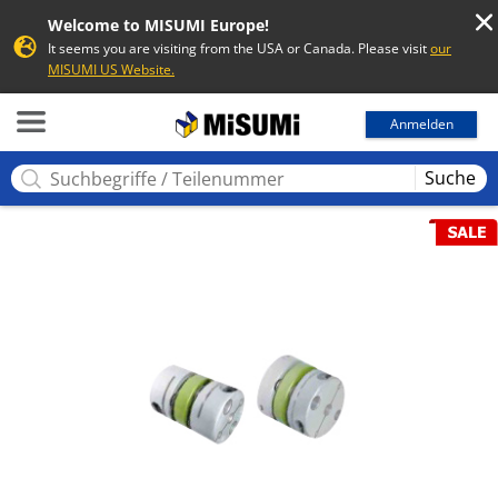
Welcome to MISUMI Europe!
It seems you are visiting from the USA or Canada. Please visit
our
MISUMI US Website.
MISUMI
Anmelden
Suche